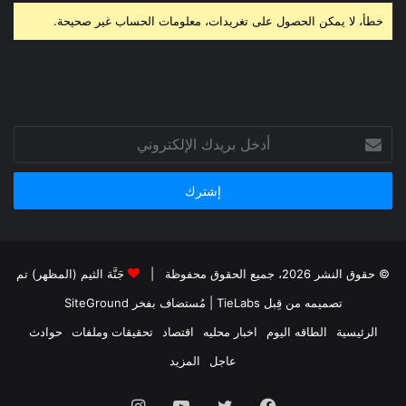
خطأ، لا يمكن الحصول على تغريدات، معلومات الحساب غير صحيحة.
أدخل
بريدك
الإلكتروني
© حقوق النشر 2026، جميع الحقوق محفوظة |
جَنَّة الثيم (المظهر) تم
تصميمه من قِبل TieLabs
| مُستضاف بفخر
SiteGround
الرئيسية
الطاقه اليوم
اخبار محليه
اقتصاد
تحقيقات وملفات
حوادث
عاجل
المزيد
فيسبوك
تويتر
يوتيوب
انستقرام