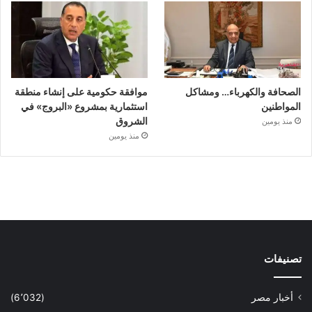
الصحافة والكهرباء… ومشاكل
موافقة حكومية على إنشاء منطقة
المواطنين
استثمارية بمشروع «البروج» في
الشروق
منذ يومين
منذ يومين
تصنيفات
أخبار مصر
(6٬032)