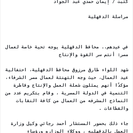
gr
y
s
s
er
e
كتبت / إيمان حمدي عبد الجواد
ar
a
Li
e
A
b
e
مراسلة الدقهلية
m
n
n
p
o
k
g
p
o
er
k
في عيدهم.. محافظ الدقهلية يوجه تحية خاصة لعمال
مصر: أنتم سر القوة والإنتاج
شهد اللواء طارق مرزوق محافظ الدقهلية، احتفالية
عيد العمال، حيث وجه التهنئة لعمال مصر الشرفاء،
مؤكدًا أنهم يمثلون شعلة العمل والإنتاج وقاطرة
التنمية في الدولة المصرية ، وقام بتكريم عدد من
النماذج المشرفه من العمال من كافة النقابات
والقطاعات .
جاء ذلك بحضور المستشار أحمد رجائي وكيل وزارة
العمل بالدقهليه ، ووكلاء الوزاره ورؤساء