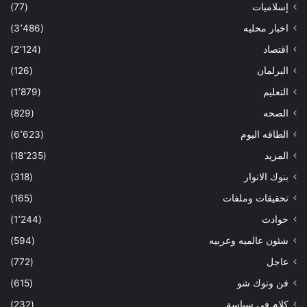
إسلاميات
(77)
اخبار محليه
(3٬486)
اقتصاد
(2٬124)
البرلمان
(126)
التعليم
(1٬879)
الصحه
(829)
الطاقه اليوم
(6٬623)
المزيد
(18٬235)
بنوك الانوار
(318)
تحقيقات وملفات
(165)
حوادث
(1٬244)
شئون عالميه وعربيه
(594)
عاجل
(772)
فن وتوك شو
(615)
كلام فى سياسة
(232)