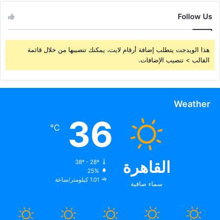
Follow Us
هذا الويدجت يتطلب إضافة أرقام لايت، يمكنك تنصيبها من خلال قائمة
القالب > تنصيب الإضافات.
Weather
36
℃
القاهرة
38º - 28º
25%
1.01 كيلومتر/ساعة
سماء صافية