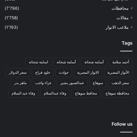
محافظات
(7٬796)
مقالات
(1٬758)
ملاعب الانوار
(1٬193)
Tags
أحمد سلامة
أسامة شحاتة
أسامة شحاته
اسامة شحاته
الأنوار المصرية
الانوار المصرية
حوادث
خلود فراج
سعر الدولار
سعر الذهب
سوهاج
عبدالصبور بشير
عزاء واجب
ماهر بدر
محافظة سوهاج
محافظ سوهاج
وفاء عبدالسلام
وفاء عبد السلام
Follow us