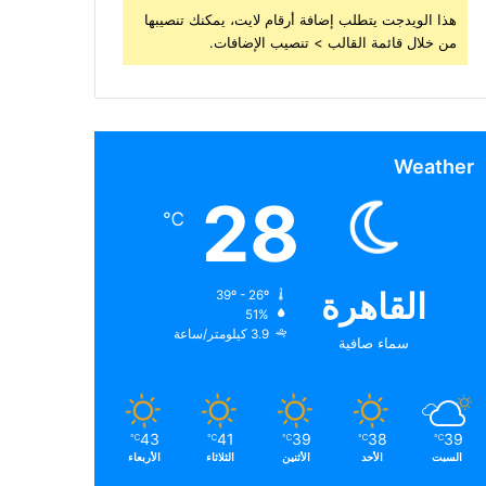
هذا الويدجت يتطلب إضافة أرقام لايت، يمكنك تنصيبها
من خلال قائمة القالب > تنصيب الإضافات.
Weather
28
℃
القاهرة
39º - 26º
51%
3.9 كيلومتر/ساعة
سماء صافية
43
41
39
38
39
℃
℃
℃
℃
℃
السبت
الأحد
الأثنين
الثلاثاء
الأربعاء