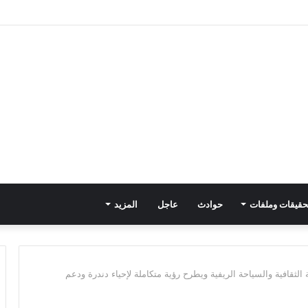
حقيقات وملفات
حوادث
عاجل
المزيد
 الثقافية والسياحة الريفية ويطرح رؤية متكاملة لإحياء دندرة ودعم