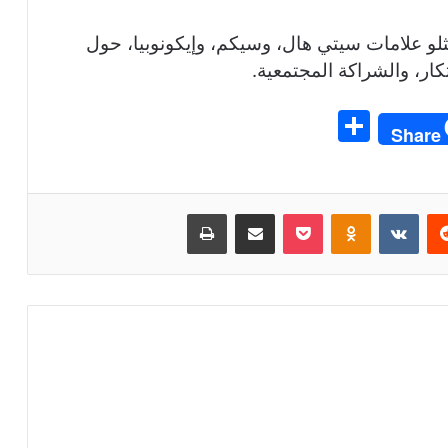
ثلو علامات سيتي هال، وسيكم، وإيكونوبيا، حول
تكار، والشراكة المجتمعية.
S
Share
h
ar
e
ريست
بوكيت
Odnoklassniki
مشاركة عبر البريد
طباعة