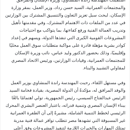
والمجتمعات العمرانية، السيد حسن رداد، وزير العمل، بمقر وزارة
الإسكان، لبحث سبل تعزيز التعاون والتنسيق المشترك بين الوزارتين
في عدد من الملفات ذات الاهتمام المشترك، وفي مقدمتها تأهيل
وتدريب العمالة الفنية ورفع كفاءتها، بما يتواكب مع احتياجات
المشروعات القومية الكبرى التي تنفذها الدولة، ويسهم في إعداد
كوادر بشرية مؤهلة قادرة على مواكبة متطلبات سوق العمل محليًا
وإقليميًا، وذلك بحضور الدكتور وليد عباس، نائب وزيرة الإسكان
للمجتمعات العمرانية، وقيادات الوزارتين، ورئيس الاتحاد المصري
لمقاولي التشييد والبناء.
وفي مستهل اللقاء، رحبت المهندسة راندة المنشاوي بوزير العمل
والوفد المرافق له، مؤكدةً أن الدولة المصرية، بقيادة فخامة السيد
الرئيس عبدالفتاح السيسي، رئيس الجمهورية، تولي اهتمامًا بالغًا
ببناء الإنسان المصري وتنمية قدراته، باعتبار العنصر البشري المحرك
الرئيسي لخطط التنمية الشاملة، مشيرةً إلى أن الطفرة العمرانية
غير المسبوقة التي تشهدها مصر تتطلب توافر عمالة فنية مدربة
تمتلك المهارات والخبرات اللازمة لتنفيذ المشروعات وفق أعلى