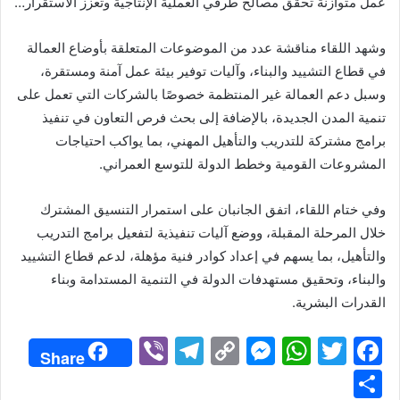
عمل متوازنة تحقق مصالح طرفي العملية الإنتاجية وتعزز الاستقرار…
وشهد اللقاء مناقشة عدد من الموضوعات المتعلقة بأوضاع العمالة
في قطاع التشييد والبناء، وآليات توفير بيئة عمل آمنة ومستقرة،
وسبل دعم العمالة غير المنتظمة خصوصًا بالشركات التي تعمل على
تنمية المدن الجديدة، بالإضافة إلى بحث فرص التعاون في تنفيذ
برامج مشتركة للتدريب والتأهيل المهني، بما يواكب احتياجات
المشروعات القومية وخطط الدولة للتوسع العمراني.
وفي ختام اللقاء، اتفق الجانبان على استمرار التنسيق المشترك
خلال المرحلة المقبلة، ووضع آليات تنفيذية لتفعيل برامج التدريب
والتأهيل، بما يسهم في إعداد كوادر فنية مؤهلة، لدعم قطاع التشييد
والبناء، وتحقيق مستهدفات الدولة في التنمية المستدامة وبناء
القدرات البشرية.
Vi
T
C
M
W
T
F
Share
b
el
o
e
h
w
a
S