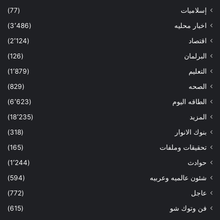
إسلاميات
(77)
اخبار محليه
(3٬486)
اقتصاد
(2٬124)
البرلمان
(126)
التعليم
(1٬879)
الصحه
(829)
الطاقه اليوم
(6٬623)
المزيد
(18٬235)
بنوك الانوار
(318)
تحقيقات وملفات
(165)
حوادث
(1٬244)
شئون عالميه وعربيه
(594)
عاجل
(772)
فن وتوك شو
(615)