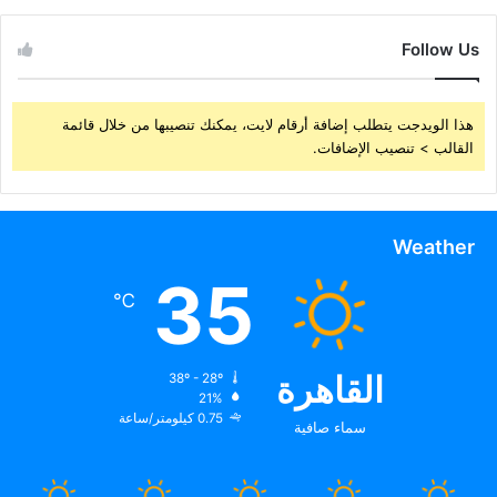
Follow Us
هذا الويدجت يتطلب إضافة أرقام لايت، يمكنك تنصيبها من خلال قائمة
القالب > تنصيب الإضافات.
Weather
35
℃
القاهرة
38º - 28º
21%
0.75 كيلومتر/ساعة
سماء صافية