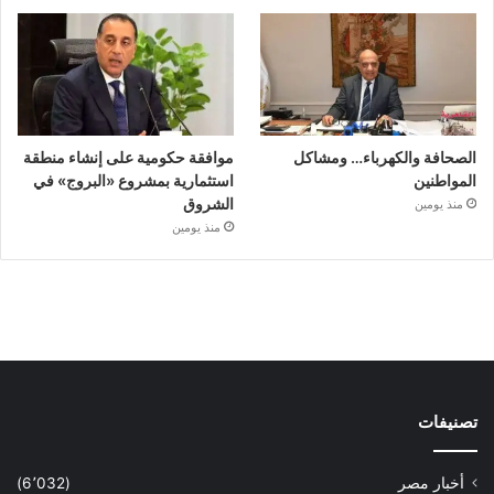
الصحافة والكهرباء… ومشاكل
موافقة حكومية على إنشاء منطقة
المواطنين
استثمارية بمشروع «البروج» في
الشروق
منذ يومين
منذ يومين
تصنيفات
أخبار مصر
(6٬032)