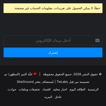
خطأ، لا يمكن الحصول على تغريدات، معلومات الحساب غير صحيحة.
أدخل
بريدك
الإلكتروني
© حقوق النشر 2026، جميع الحقوق محفوظة |
جَنَّة الثيم (المظهر) تم
تصميمه من قِبل TieLabs
| مُستضاف بفخر
SiteGround
الرئيسية
الطاقه اليوم
اخبار محليه
اقتصاد
تحقيقات وملفات
حوادث
عاجل
المزيد