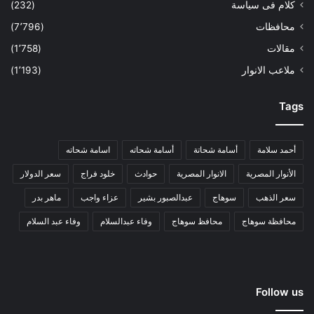
كلام فى سياسة
(232)
محافظات
(7٬796)
مقالات
(1٬758)
ملاعب الانوار
(1٬193)
Tags
أحمد سلامة
أسامة شحاتة
أسامة شحاته
اسامة شحاته
الأنوار المصرية
الانوار المصرية
حوادث
خلود فراج
سعر الدولار
سعر الذهب
سوهاج
عبدالصبور بشير
عزاء واجب
ماهر بدر
محافظة سوهاج
محافظ سوهاج
وفاء عبدالسلام
وفاء عبد السلام
Follow us