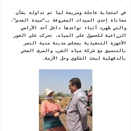
a
Li
e
A
b
e
m
n
n
p
o
في استجابة عاجلة وسريعة لما تم تداوله بشأن
k
g
p
o
معاناة إحدى السيدات المعروفة بـ“سيدة العدس”،
er
k
والتي ظهرت أثناء تواجدها داخل أحد الأراضي
الزراعية للحصول على المياه، تحركت على الفور
الأجهزة التنفيذية بمجلس مدينة منية النصر
بالتنسيق مع شركة مياه الشرب والصرف الصحي
بالدقهلية لبحث الشكوى وحل الأزمة.