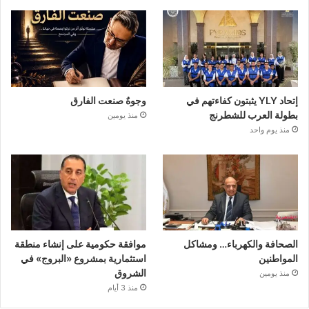
إتحاد YLY يثبتون كفاءتهم في
وجوهٌ صنعت الفارق
بطولة العرب للشطرنج
منذ يومين
منذ يوم واحد
الصحافة والكهرباء… ومشاكل
موافقة حكومية على إنشاء منطقة
المواطنين
استثمارية بمشروع «البروج» في
الشروق
منذ يومين
منذ 3 أيام