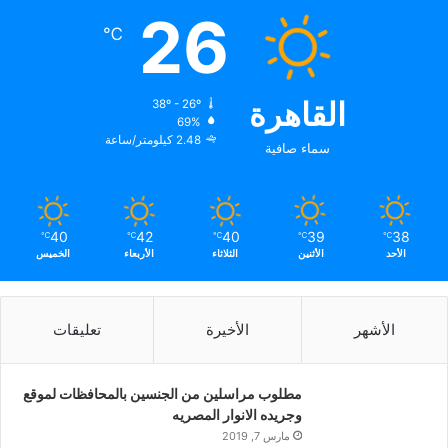
26
℃
القاهرة
38º - 26º
69%
2.48 كيلومتر/ساعة
سماء صافية
40
42
40
39
38
℃
℃
℃
℃
℃
الأحد
الأثنين
الثلاثاء
الأربعاء
الخميس
الأشهر
الأخيرة
تعليقات
مطلوب مراسلين من الجنسين بالمحافظات لموقع
وجريده الانوار المصريه
مارس 7, 2019