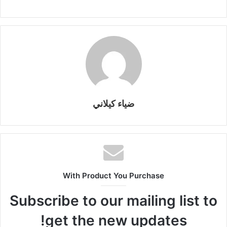
gr
y
s
s
er
e
ar
a
Li
e
A
b
e
m
n
n
p
o
k
g
p
o
er
k
ضياء كيلاني
With Product You Purchase
Subscribe to our mailing list to
get the new updates!