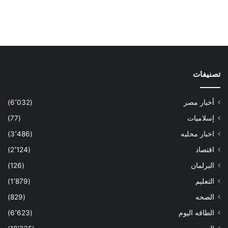
تصنيفات
أخبار مصر
(6٬032)
إسلاميات
(77)
اخبار محليه
(3٬486)
اقتصاد
(2٬124)
البرلمان
(126)
التعليم
(1٬879)
الصحه
(829)
الطاقه اليوم
(6٬623)