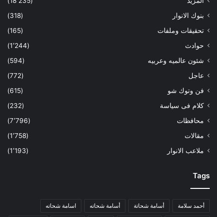
المزيد
(18٬235)
بنوك الانوار
(318)
تحقيقات وملفات
(165)
حوادث
(1٬244)
شئون عالميه وعربيه
(594)
عاجل
(772)
فن وتوك شو
(615)
كلام فى سياسة
(232)
محافظات
(7٬796)
مقالات
(1٬758)
ملاعب الانوار
(1٬193)
Tags
أحمد سلامة
أسامة شحاتة
أسامة شحاته
اسامة شحاته