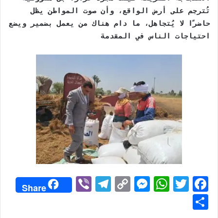
تُترجم على أرض الواقع، وأن صوت المواطن يظل
حاضرًا لا يُتجاهل، ما دام هناك من يعمل بضمير ويضع
احتياجات الناس في المقدمة
Vi
T
C
M
W
T
F
Share
b
el
o
e
h
w
a
S
er
e
p
s
at
itt
c
h