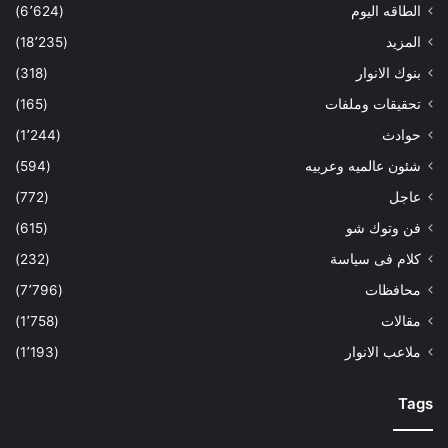
الطاقه اليوم
(6٬624)
المزيد
(18٬235)
بنوك الانوار
(318)
تحقيقات وملفات
(165)
حوادث
(1٬244)
شئون عالميه وعربيه
(594)
عاجل
(772)
فن وتوك شو
(615)
كلام فى سياسة
(232)
محافظات
(7٬796)
مقالات
(1٬758)
ملاعب الانوار
(1٬193)
Tags