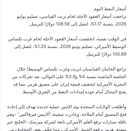
أسعار النفط اليوم
تراجعت أسعار العقود الآجلة لخام برنت القياسي، تسليم يوليو
2026، بنسبة 1.17%، لتصل إلى 108.58 دولارًا للبرميل.
في الوقت نفسه، انخفضت أسعار العقود الآجلة لخام غرب تكساس
الوسيط الأميركي، تسليم يونيو 2026، بنسبة 1.35%، لتصل إلى
100.89 دولارًا للبرميل.
تراجع الخامان القياسيان (برنت وغرب تكساس الوسيط) خلال
الجلسة الماضية بنسبة 4% و3.9% على التوالي، بعد تحركات من
البحرية الأميركية لتخفيف قبضة إيران على مضيق هرمز، مما قد
يفتح المجال أمام عودة إمدادات النفط من الشرق الأوسط.
وأطلقت الولايات المتحدة يوم الإثنين عملية جديدة تهدف إلى إعادة
فتح المضيق أمام الملاحة، وغادرت سفينة “ألاينس فيرفاكس” -وهي
ناقلة سيارات ترفع العلم الأميركي تابعة لشركة ميرسك- الخليج عبر
مضيق هرمز برفقة الجيش الأميركي، مما خفّف بعض المخاوف من