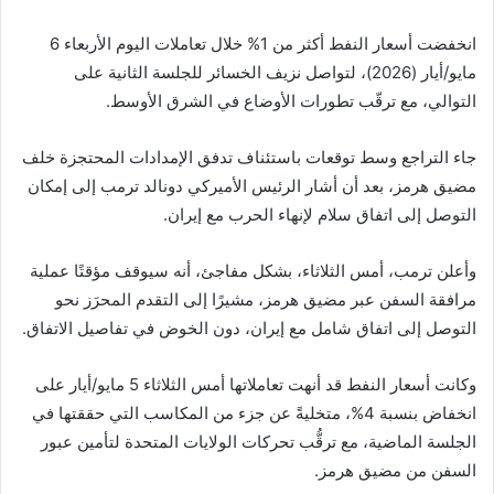
m
n
n
p
o
k
g
p
o
انخفضت أسعار النفط أكثر من 1% خلال تعاملات اليوم الأربعاء 6
er
k
مايو/أيار (2026)، لتواصل نزيف الخسائر للجلسة الثانية على
التوالي، مع ترقّب تطورات الأوضاع في الشرق الأوسط.
جاء التراجع وسط توقعات باستئناف تدفق الإمدادات المحتجزة خلف
مضيق هرمز، بعد أن أشار الرئيس الأميركي دونالد ترمب إلى إمكان
التوصل إلى اتفاق سلام لإنهاء الحرب مع إيران.
وأعلن ترمب، أمس الثلاثاء، بشكل مفاجئ، أنه سيوقف مؤقتًا عملية
مرافقة السفن عبر مضيق هرمز، مشيرًا إلى التقدم المحرَز نحو
التوصل إلى اتفاق شامل مع إيران، دون الخوض في تفاصيل الاتفاق.
وكانت أسعار النفط قد أنهت تعاملاتها أمس الثلاثاء 5 مايو/أيار على
انخفاض بنسبة 4%، متخليةً عن جزء من المكاسب التي حققتها في
الجلسة الماضية، مع ترقُّب تحركات الولايات المتحدة لتأمين عبور
السفن من مضيق هرمز.