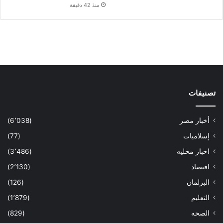
منذ 42 دقيقة
تصنيفات
أخبار مصر
(6٬038)
إسلاميات
(77)
اخبار محليه
(3٬486)
اقتصاد
(2٬130)
البرلمان
(126)
التعليم
(1٬879)
الصحه
(829)