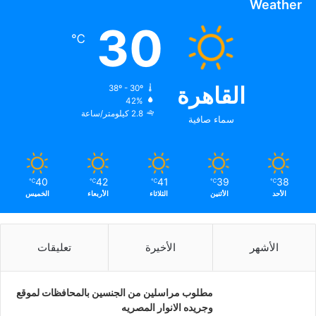
Weather
30
℃
القاهرة
38º - 30º
42%
2.8 كيلومتر/ساعة
سماء صافية
40
42
41
39
38
℃
℃
℃
℃
℃
الأحد
الأثنين
الثلاثاء
الأربعاء
الخميس
الأشهر
الأخيرة
تعليقات
مطلوب مراسلين من الجنسين بالمحافظات لموقع
وجريده الانوار المصريه