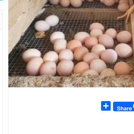
S
Share
h
ar