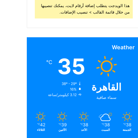
هذا الويدجت يتطلب إضافة أرقام لايت، يمكنك تنصيبها
من خلال قائمة القالب > تنصيب الإضافات.
Weather
35
℃
القاهرة
38º - 29º
16%
3.12 كيلومتر/ساعة
سماء صافية
42
39
38
38
38
℃
℃
℃
℃
℃
الجمعة
السبت
الأحد
الأثنين
الثلاثاء