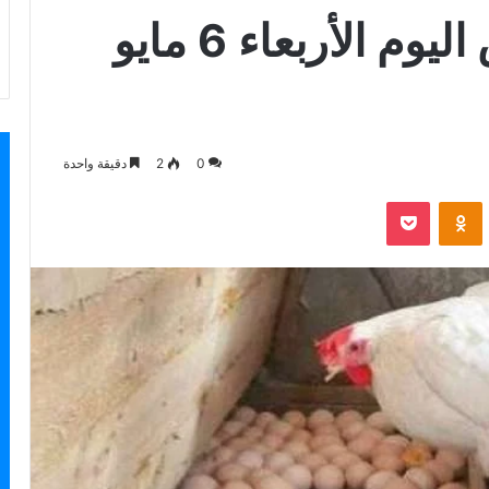
أسعار الفراخ والبيض اليوم الأربعاء 6 مايو
0
2
دقيقة واحدة
بوكيت
Odnoklassniki