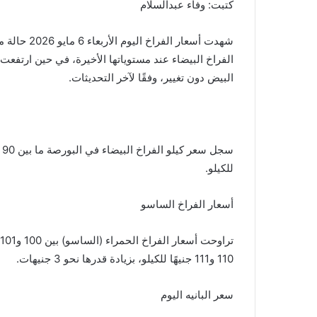
gr
y
s
s
er
e
كتبت: وفاء عبدالسلام
a
Li
e
A
b
m
n
n
p
o
شهدت أسعار 
k
g
p
o
البيض دون تغيير، وفقًا لآخر التحديثات.
er
k
للكيلو.
أسعار الفراخ الساسو
110 و111 جنيهًا للكيلو، بزيادة قدرها نحو 3 جنيهات.
سعر البانيه اليوم