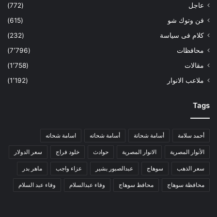
عاجل
(772)
فن وتوك شو
(615)
كلام فى سياسة
(232)
محافظات
(7٬796)
مقالات
(1٬758)
ملاعب الانوار
(1٬192)
Tags
أحمد سلامة
أسامة شحاتة
أسامة شحاته
اسامة شحاته
الأنوار المصرية
الانوار المصرية
حوادث
خلود فراج
سعر الدولار
سعر الذهب
سوهاج
عبدالصبور بشير
عزاء واجب
ماهر بدر
محافظة سوهاج
محافظ سوهاج
وفاء عبدالسلام
وفاء عبد السلام