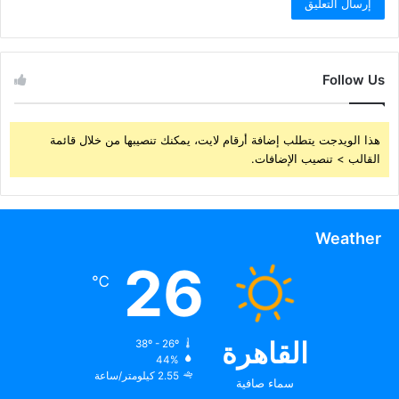
Follow Us
هذا الويدجت يتطلب إضافة أرقام لايت، يمكنك تنصيبها من خلال قائمة
القالب > تنصيب الإضافات.
Weather
26
℃
القاهرة
38º - 26º
44%
2.55 كيلومتر/ساعة
سماء صافية