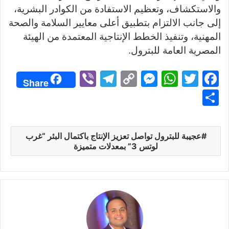
والاستكشاف، وتعظيم الاستفادة من الكوادر البشرية،
إلى جانب الالتزام بتطبيق أعلى معايير السلامة والصحة
المهنية، وتنفيذ الخطط الإنتاجية المعتمدة من الهيئة
المصرية العامة للبترول.
Vi
T
C
M
W
T
F
Share
b
el
o
e
h
w
a
S
er
e
p
s
at
itt
c
h
gr
y
s
s
er
e
ar
عجيبة للبترول تواصل تعزيز الإنتاج باكتمال البئر “غرب
a
Li
e
A
b
e
لوتس 3” بمعدلات متميزة
m
n
n
p
o
k
g
p
o
er
k