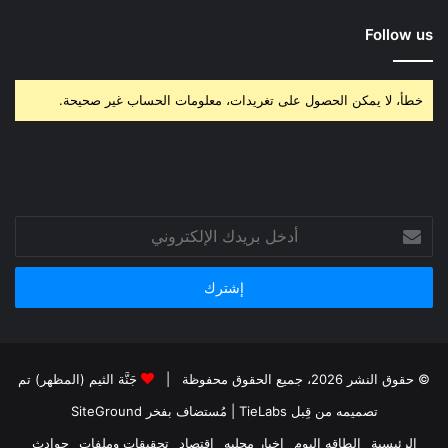
Follow us
خطأ، لا يمكن الحصول على تغريدات، معلومات الحساب غير صحيحة.
أدخل
بريدك
الإلكتروني
© حقوق النشر 2026، جميع الحقوق محفوظة |
جَنَّة الثيم (المظهر) تم
تصميمه من قِبل TieLabs
| مُستضاف بفخر
SiteGround
الرئيسية
الطاقه اليوم
اخبار محليه
اقتصاد
تحقيقات وملفات
حوادث