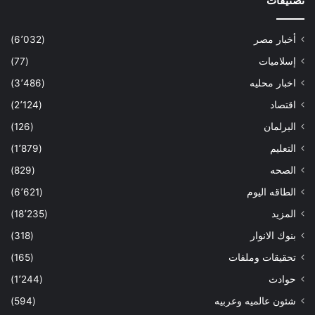
تصنيفات
أخبار مصر
(6٬032)
إسلاميات
(77)
اخبار محليه
(3٬486)
اقتصاد
(2٬124)
البرلمان
(126)
التعليم
(1٬879)
الصحه
(829)
الطاقه اليوم
(6٬621)
المزيد
(18٬235)
بنوك الانوار
(318)
تحقيقات وملفات
(165)
حوادث
(1٬244)
شئون عالميه وعربيه
(594)