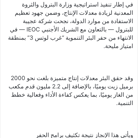
a
Li
e
A
b
e
في إطار تنفيذ استراتيجية وزارة البترول والثروة
m
n
n
p
o
المعدنية لزيادة معدلات الإنتاج، وضمن جهود تعظيم
k
g
p
o
الاستفادة من موارد الدولة، نجحت شركة عجيبة
er
k
للبترول — بالتعاون مع الشريك الأجنبي IEOC — في
الانتهاء من حفر البئر التنموية “غرب لوتس 3” بمنطقة
امتياز مليحة.
وقد حقق البئر معدلات إنتاج متميزة بلغت نحو 2000
برميل زيت يوميًا، بالإضافة إلى 2.2 مليون قدم مكعب
من الغاز يوميًا، بما يعكس كفاءة الأداء وفعالية خطط
التنمية.
ويأتي هذا الإنجاز نتيجة تكثيف برامج الحفر