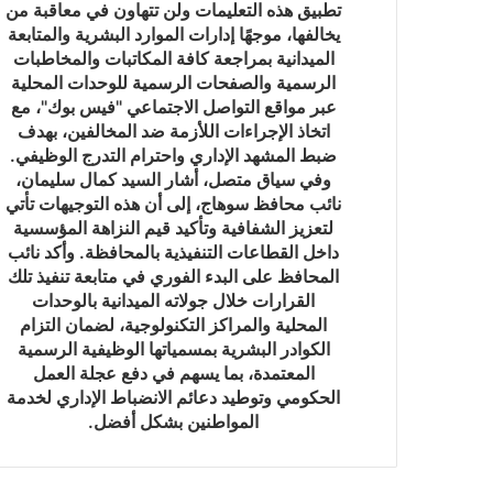
تطبيق هذه التعليمات ولن تتهاون في معاقبة من
يخالفها، موجهًا إدارات الموارد البشرية والمتابعة
الميدانية بمراجعة كافة المكاتبات والمخاطبات
الرسمية والصفحات الرسمية للوحدات المحلية
عبر مواقع التواصل الاجتماعي "فيس بوك"، مع
اتخاذ الإجراءات اللأزمة ضد المخالفين، بهدف
ضبط المشهد الإداري واحترام التدرج الوظيفي.
وفي سياق متصل، أشار السيد كمال سليمان،
نائب محافظ سوهاج، إلى أن هذه التوجيهات تأتي
لتعزيز الشفافية وتأكيد قيم النزاهة المؤسسية
داخل القطاعات التنفيذية بالمحافظة. وأكد نائب
المحافظ على البدء الفوري في متابعة تنفيذ تلك
القرارات خلال جولاته الميدانية بالوحدات
المحلية والمراكز التكنولوجية، لضمان التزام
الكوادر البشرية بمسمياتها الوظيفية الرسمية
المعتمدة، بما يسهم في دفع عجلة العمل
الحكومي وتوطيد دعائم الانضباط الإداري لخدمة
المواطنين بشكل أفضل.