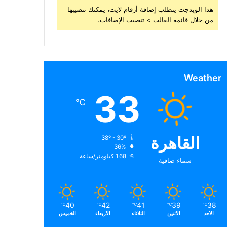
هذا الويدجت يتطلب إضافة أرقام لايت، يمكنك تنصيبها
من خلال قائمة القالب > تنصيب الإضافات.
Weather
33
℃
القاهرة
38º - 30º
36%
1.68 كيلومتر/ساعة
سماء صافية
40
42
41
39
38
℃
℃
℃
℃
℃
الأحد
الأثنين
الثلاثاء
الأربعاء
الخميس