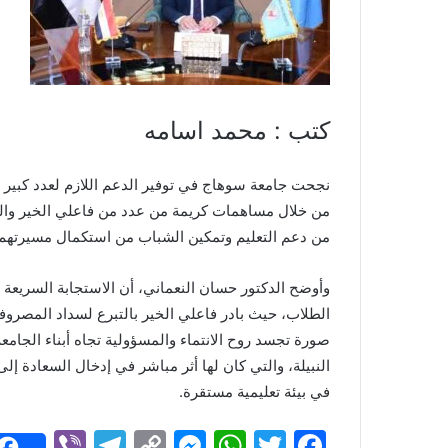
k
g
p
o
er
k
كتب : محمد اسامه
نجحت جامعة سوهاج في توفير الدعم اللازم لعدد كبير 
من خلال مساهمات كريمة من عدد من فاعلي الخير والداع
من دعم التعليم وتمكين الشباب من استكمال مسيرتهم ا
وأوضح الدكتور حسان النعماني، أن الاستجابة السريعة من
الطلاب، حيث بادر فاعلي الخير بالتبرع لسداد المصروف
صورة تجسد روح الانتماء والمسؤولية تجاه أبناء الجام
النبيلة، والتي كان لها أثر مباشر في إدخال السعادة
في بيئة تعليمية مستقرة.
Vi
T
C
M
W
T
F