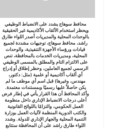
محافظ سوهاج يشدد على الانضباط الوظيفي
ويحظر استخدام الألقاب الأكاديمية غير الحقيقية
بالوحدات المحلية والمديريات أصدر اللواء طارق
راشد، محافظ سوهاج، توجيهات مشددة لجميع
قيادات ورؤساء الأجهزة التنفيذية، والوحدات
المحلية، ومديريات الخدمات بالمحافظة، تنص
على الالتزام التام والمطلق بالمسمى الوظيفي
الرسمي لجميع العاملين، وحظر إطلاق أو إدراج
أي ألقاب أكاديمية أو علمية (مثل: دكتور،
مهندس، وغيرها) قبل اسم أي موظف ما لم
يكن حاصلاً عليها رسميًا وبمستندات معتمدة.
وأكد المحافظ أن هذا القرار يأتي في إطار فرض
أعلى درجات الانضباط الإداري داخل منظومة
العمل الحكومي، والتزامًا باللوائح القانونية
والكتب الدورية المنظمة لآليات العمل بوزارة
التنمية المحلية والجهاز الإداري للدولة. وشدد
اللواء طارق راشد على أن المحافظة ستتابع