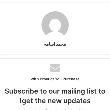
gr
y
s
s
er
e
ar
a
Li
e
A
b
e
m
n
n
p
o
k
g
p
o
er
k
محمد اسامه
With Product You Purchase
Subscribe to our mailing list to
get the new updates!