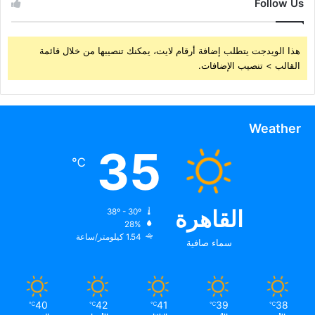
Follow Us
هذا الويدجت يتطلب إضافة أرقام لايت، يمكنك تنصيبها من خلال قائمة
القالب > تنصيب الإضافات.
Weather
35
℃
القاهرة
38º - 30º
28%
1.54 كيلومتر/ساعة
سماء صافية
40
42
41
39
38
℃
℃
℃
℃
℃