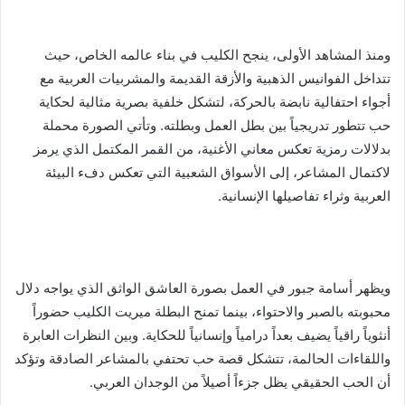
ومنذ المشاهد الأولى، ينجح الكليب في بناء عالمه الخاص، حيث
تتداخل الفوانيس الذهبية والأزقة القديمة والمشربيات العربية مع
أجواء احتفالية نابضة بالحركة، لتشكل خلفية بصرية مثالية لحكاية
حب تتطور تدريجياً بين بطل العمل وبطلته. وتأتي الصورة محملة
بدلالات رمزية تعكس معاني الأغنية، من القمر المكتمل الذي يرمز
لاكتمال المشاعر، إلى الأسواق الشعبية التي تعكس دفء البيئة
العربية وثراء تفاصيلها الإنسانية.
ويظهر أسامة جبور في العمل بصورة العاشق الواثق الذي يواجه دلال
محبوبته بالصبر والاحتواء، بينما تمنح البطلة ميريت الكليب حضوراً
أنثوياً راقياً يضيف بعداً درامياً وإنسانياً للحكاية. وبين النظرات العابرة
واللقاءات الحالمة، تتشكل قصة حب تحتفي بالمشاعر الصادقة وتؤكد
أن الحب الحقيقي يظل جزءاً أصيلاً من الوجدان العربي.