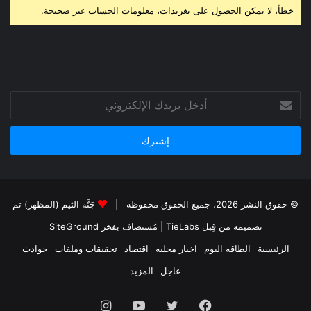
خطأ، لا يمكن الحصول على تغريدات، معلومات الحساب غير صحيحة.
أدخل
بريدك
الإلكتروني
© حقوق النشر 2026، جميع الحقوق محفوظة |
جَنَّة الثيم (المظهر) تم
تصميمه من قِبل TieLabs
| مُستضاف بفخر
SiteGround
الرئيسية
الطاقه اليوم
اخبار محليه
اقتصاد
تحقيقات وملفات
حوادث
عاجل
المزيد
فيسبوك
تويتر
يوتيوب
انستقرام