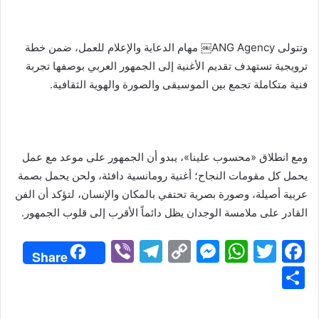
وتتولى ANG Agency⁠￼ مهام الدعاية والإعلام للعمل، ضمن خطة
ترويجية تستهدف تقديم الأغنية إلى الجمهور العربي بوصفها تجربة
فنية متكاملة تجمع بين الموسيقى والصورة والهوية الثقافية.
ومع انطلاق «محسوب علينا»، يبدو أن الجمهور على موعد مع عمل
يحمل كل مقومات النجاح؛ أغنية رومانسية دافئة، ولحن يحمل بصمة
عربية أصيلة، وصورة بصرية تحتفي بالمكان والإنسان، لتؤكد أن الفن
القادر على ملامسة الوجدان يظل دائماً الأقرب إلى قلوب الجمهور.
Vi
T
C
M
W
T
F
Share
b
el
o
e
h
w
a
S
er
e
p
s
at
itt
c
h