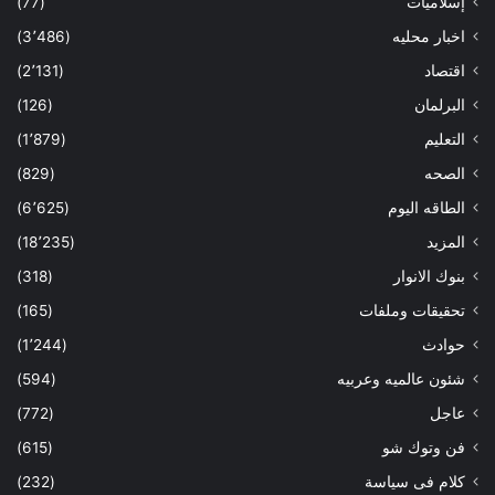
إسلاميات
(77)
اخبار محليه
(3٬486)
اقتصاد
(2٬131)
البرلمان
(126)
التعليم
(1٬879)
الصحه
(829)
الطاقه اليوم
(6٬625)
المزيد
(18٬235)
بنوك الانوار
(318)
تحقيقات وملفات
(165)
حوادث
(1٬244)
شئون عالميه وعربيه
(594)
عاجل
(772)
فن وتوك شو
(615)
كلام فى سياسة
(232)