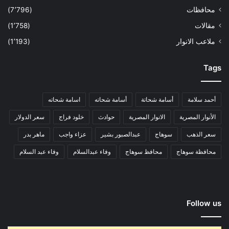
محافظات
(7٬796)
مقالات
(1٬758)
ملاعب الانوار
(1٬193)
Tags
أحمد سلامة
أسامة شحاتة
أسامة شحاته
اسامة شحاته
الأنوار المصرية
الانوار المصرية
حوادث
خلود فراج
سعر الدولار
سعر الذهب
سوهاج
عبدالصبور بشير
عزاء واجب
ماهر بدر
محافظة سوهاج
محافظ سوهاج
وفاء عبدالسلام
وفاء عبد السلام
Follow us