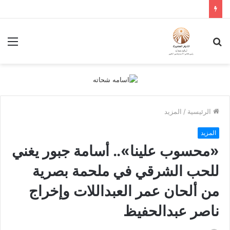
بحث
الق
عن
الرئيسية
/
المزيد
المزيد
«محسوب علينا».. أسامة جبور يغني
للحب الشرقي في ملحمة بصرية
من ألحان عمر العبداللات وإخراج
ناصر عبدالحفيظ