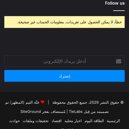
Follow us
خطأ، لا يمكن الحصول على تغريدات، معلومات الحساب غير صحيحة.
أدخل
بريدك
الإلكتروني
© حقوق النشر 2026، جميع الحقوق محفوظة |
جَنَّة الثيم (المظهر) تم
تصميمه من قِبل TieLabs
| مُستضاف بفخر
SiteGround
الرئيسية
الطاقه اليوم
اخبار محليه
اقتصاد
تحقيقات وملفات
حوادث