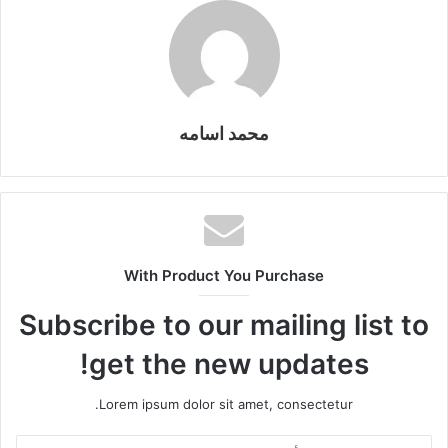
m
n
n
p
o
k
g
p
o
er
k
محمد اسامه
With Product You Purchase
Subscribe to our mailing list to
get the new updates!
Lorem ipsum dolor sit amet, consectetur.
أدخل