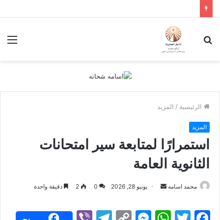
بحث
الق
عن
الرئيسية
/
المزيد
المزيد
استمرارًا لمتابعة سير امتحانات
الثانوية العامة
أرسل
محمد اسامه
يونيو 28, 2026
0
2
دقيقة واحدة
بريدا
إلكترونيا
Vi
T
C
M
W
T
F