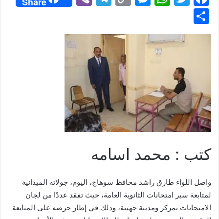
Share
b
el
o
e
h
w
a
S
er
e
p
s
at
itt
c
h
gr
y
s
s
er
e
ar
a
Li
e
A
b
e
m
n
n
p
o
k
g
p
o
er
k
كتب : محمد اسامه
واصل اللواء طارق راشد محافظ سوهاج، اليوم، جولاته الميدانية
لمتابعة سير امتحانات الثانوية العامة، حيث تفقد عددًا من لجان
الامتحانات بمركز ومدينة جهينة، وذلك في إطار حرصه على المتابعة