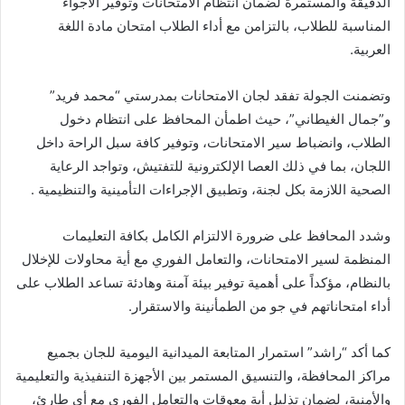
الدقيقة والمستمرة لضمان انتظام الامتحانات وتوفير الأجواء
المناسبة للطلاب، بالتزامن مع أداء الطلاب امتحان مادة اللغة
العربية.
وتضمنت الجولة تفقد لجان الامتحانات بمدرستي “محمد فريد”
و”جمال الغيطاني”، حيث اطمأن المحافظ على انتظام دخول
الطلاب، وانضباط سير الامتحانات، وتوفير كافة سبل الراحة داخل
اللجان، بما في ذلك العصا الإلكترونية للتفتيش، وتواجد الرعاية
الصحية اللازمة بكل لجنة، وتطبيق الإجراءات التأمينية والتنظيمية .
وشدد المحافظ على ضرورة الالتزام الكامل بكافة التعليمات
المنظمة لسير الامتحانات، والتعامل الفوري مع أية محاولات للإخلال
بالنظام، مؤكداً على أهمية توفير بيئة آمنة وهادئة تساعد الطلاب على
أداء امتحاناتهم في جو من الطمأنينة والاستقرار.
كما أكد “راشد” استمرار المتابعة الميدانية اليومية للجان بجميع
مراكز المحافظة، والتنسيق المستمر بين الأجهزة التنفيذية والتعليمية
والأمنية، لضمان تذليل أية معوقات والتعامل الفوري مع أي طارئ،