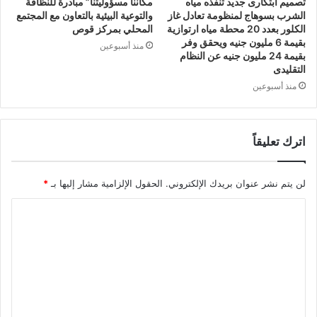
تصميم ابتكارى جديد تنفذه مياه
مكاننا مسؤوليتنا” مبادرة للنظافة
الشرب بسوهاج لمنظومة تعادل غاز
والتوعية البيئية بالتعاون مع المجتمع
الكلور بعدد 20 محطة مياه ارتوازية
المحلي بمركز قوص
بقيمة 6 مليون جنيه ويحقق وفر
منذ أسبوعين
بقيمة 24 مليون جنيه عن النظام
التقليدى
منذ أسبوعين
اترك تعليقاً
لن يتم نشر عنوان بريدك الإلكتروني.
الحقول الإلزامية مشار إليها بـ
*
ا
ل
ت
ع
ل
ي