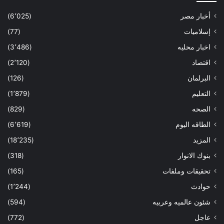
أخبار مصر
(6٬025)
إسلاميات
(77)
اخبار محليه
(3٬486)
اقتصاد
(2٬120)
البرلمان
(126)
التعليم
(1٬879)
الصحه
(829)
الطاقه اليوم
(6٬619)
المزيد
(18٬235)
بنوك الانوار
(318)
تحقيقات وملفات
(165)
حوادث
(1٬244)
شئون عالميه وعربيه
(594)
عاجل
(772)