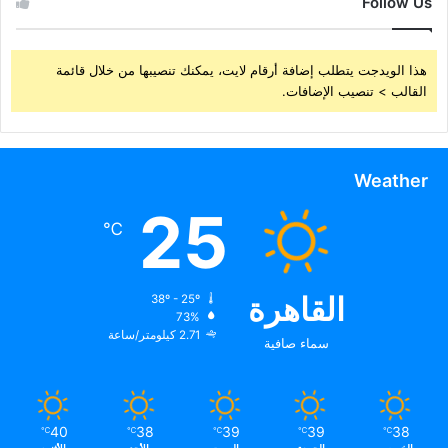
Follow Us
هذا الويدجت يتطلب إضافة أرقام لايت، يمكنك تنصيبها من خلال قائمة
القالب > تنصيب الإضافات.
Weather
25
℃
القاهرة
38º - 25º
73%
2.71 كيلومتر/ساعة
سماء صافية
40
38
39
39
38
℃
℃
℃
℃
℃