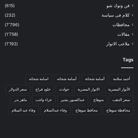
فن وتوك شو
(615)
كلام فى سياسة
(232)
محافظات
(7٬796)
مقالات
(1٬758)
ملاعب الانوار
(1٬192)
Tags
أحمد سلامة
أسامة شحاتة
أسامة شحاته
اسامة شحاته
الأنوار المصرية
الانوار المصرية
حوادث
خلود فراج
سعر الدولار
سعر الذهب
سوهاج
عبدالصبور بشير
عزاء واجب
ماهر بدر
محافظة سوهاج
محافظ سوهاج
وفاء عبدالسلام
وفاء عبد السلام