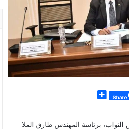
S
Share
h
ar
e
 النواب، برئاسة المهندس طارق الملا