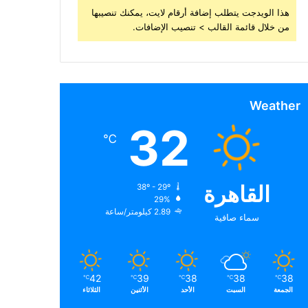
هذا الويدجت يتطلب إضافة أرقام لايت، يمكنك تنصيبها
من خلال قائمة القالب > تنصيب الإضافات.
Weather
32
℃
القاهرة
38º - 29º
29%
2.89 كيلومتر/ساعة
سماء صافية
42
39
38
38
38
℃
℃
℃
℃
℃
الجمعة
السبت
الأحد
الأثنين
الثلاثاء