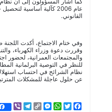
كما أشار المسؤولون إلى أن نظام 
عام 2006 كآلية أساسية لتح
القانوني.
وفي ختام الاجتماع، أكدت اللجنة 
وقررت دعوة وزراء الكهرباء، والتن
والمجتمعات العمرانية، لحضور اجت
للنظر في التوصية البرلمانية المطال
نظام الشرائح في احتساب استهلاك 
عن حلول عاجلة للمشكلات المترتبة
Vi
T
C
M
W
T
F