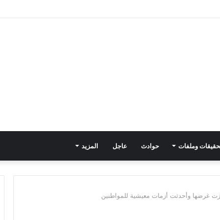
حقيقات وملفات
حوادث
عاجل
المزيد
اوزت غرضها وأحدثت أزمات معيشية للمواطنين