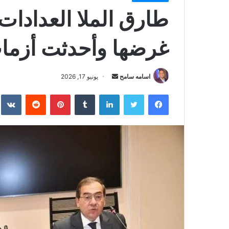
طارق الملا العدادات
غرضها وأحدثت أزما
أرسل
اسامه سامح
يونيو 17, 2026
بريدا
فيسبوك
تويتر
لينكدإن
بينتيريست
إلكترونيا