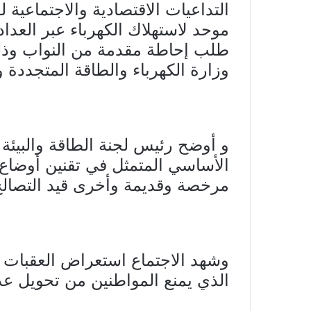
a
Li
e
A
b
التداعيات الاقتصادية والاجتماعية 
m
n
n
p
o
k
g
p
o
طلب إحاطة مقدمة من النواب وذل
er
k
وزارة الكهرباء والطاقة المتجددة و
و أوضح رئيس لجنة الطاقة والبيئة
الأساسي المتمثل في تقنين أوضاع 
مرخصة وقديمة وأخرى قيد التصالح
وشهد الاجتماع استعراض العقبات 
الذي يمنع المواطنين من تحويل عدا