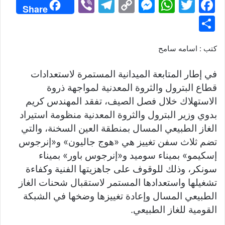
Vi
T
C
M
W
T
F
Share
b
el
o
e
h
w
a
S
er
e
p
s
at
itt
c
h
gr
y
s
s
er
e
كتب : اسامه سامح
ar
a
Li
e
A
b
e
في إطار المتابعة الميدانية المستمرة لاستعدادات
m
n
n
p
o
قطاع البترول والثروة المعدنية لمواجهة ذروة
k
g
p
o
الاستهلاك خلال فصل الصيف، تفقد المهندس كريم
er
k
بدوي وزير البترول والثروة المعدنية منظومة استيراد
الغاز الطبيعي المسال بمنطقة العين السخنة، والتي
تضم ثلاث سفن تغييز هي «هوج جاليون» و«إنرجوس
إسكيمو» بميناء سوميد و«إنرجوس باور» بميناء
سونكر، وذلك للوقوف على جاهزيتها الفنية وكفاءة
تشغيلها واستعدادها المستمر لاستقبال شحنات الغاز
الطبيعي المسال وإعادة تغييزها وضخها في الشبكة
القومية للغاز الطبيعي.