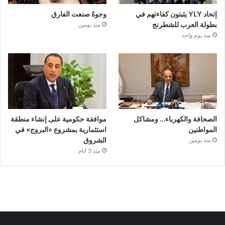
إتحاد YLY يثبتون كفاءتهم في
وجوهٌ صنعت الفارق
بطولة العرب للشطرنج
منذ يومين
منذ يوم واحد
الصحافة والكهرباء… ومشاكل
موافقة حكومية على إنشاء منطقة
المواطنين
استثمارية بمشروع «البروج» في
الشروق
منذ يومين
منذ 3 أيام