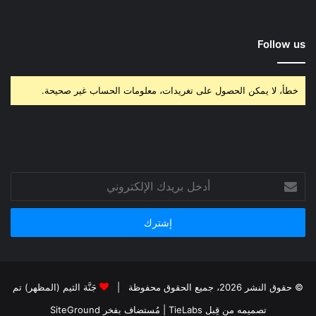
Follow us
خطأ، لا يمكن الحصول على تغريدات، معلومات الحساب غير صحيحة.
أدخل
بريدك
الإلكتروني
© حقوق النشر 2026، جميع الحقوق محفوظة |
جَنَّة الثيم (المظهر) تم
تصميمه من قِبل TieLabs
| مُستضاف بفخر
SiteGround