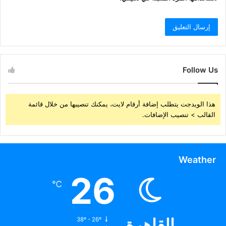
Follow Us
هذا الويدجت يتطلب إضافة أرقام لايت، يمكنك تنصيبها من خلال قائمة
القالب > تنصيب الإضافات.
Weather
26
℃
القاهرة
38º - 26º