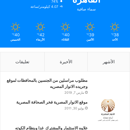
74%
4.07 كيلومتر/ساعة
سماء صافية
40
42
40
39
38
℃
℃
℃
℃
℃
الأحد
الأثنين
الثلاثاء
الأربعاء
الخميس
الأشهر
الأخيرة
تعليقات
مطلوب مراسلين من الجنسين بالمحافظات لموقع
وجريده الانوار المصريه
مارس 7, 2019
موقع الانوار المصرية فخر الصحافة المصرية
يوليو 30, 2011
علاوه الاستثمار والمشترك غدا وبنظام الكوته