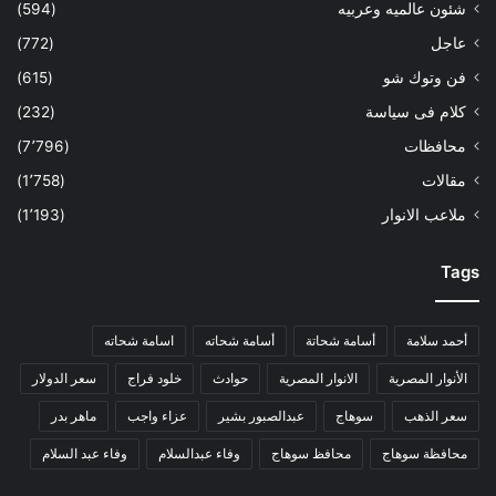
شئون عالميه وعربيه
(594)
عاجل
(772)
فن وتوك شو
(615)
كلام فى سياسة
(232)
محافظات
(7٬796)
مقالات
(1٬758)
ملاعب الانوار
(1٬193)
Tags
أحمد سلامة
أسامة شحاتة
أسامة شحاته
اسامة شحاته
الأنوار المصرية
الانوار المصرية
حوادث
خلود فراج
سعر الدولار
سعر الذهب
سوهاج
عبدالصبور بشير
عزاء واجب
ماهر بدر
محافظة سوهاج
محافظ سوهاج
وفاء عبدالسلام
وفاء عبد السلام