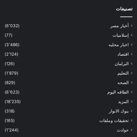
تصنيفات
أخبار مصر
(6٬032)
إسلاميات
(77)
اخبار محليه
(3٬486)
اقتصاد
(2٬124)
البرلمان
(126)
التعليم
(1٬879)
الصحه
(829)
الطاقه اليوم
(6٬623)
المزيد
(18٬235)
بنوك الانوار
(318)
تحقيقات وملفات
(165)
حوادث
(1٬244)