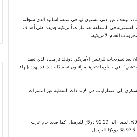
e
عاملات اليوم الأربعاء، مبتعدة عن أدنى مستوى لها في سبعة أسابيع الذي سجلته
ت العسكرية في المنطقة بعد غارات أمريكية جديدة على أهداف
خزونات الخام الأمريكية.
ان بعد تصريحات للرئيس الأمريكي دونالد ترامب، الذي تعهد
شي”، في خطوة اعتبرها مراقبون تصعيدًا جديدًا قد يهدد بإنهاء
سكري إلى اضطرابات في الإمدادات النفطية عبر الممرات
وسجل خام برنت ارتفاعًا قدره 83 سنتًا، أو ما يعادل 0.9%، ليصل إلى 92.29 دولارًا للبرميل، كما صعد خام غرب