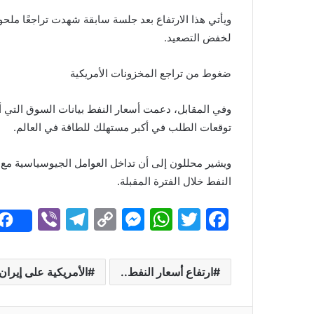
ويأتي هذا الارتفاع بعد جلسة سابقة شهدت تراجعًا ملح
لخفض التصعيد.
ضغوط من تراجع المخزونات الأمريكية
وفي المقابل، دعمت أسعار النفط بيانات السوق التي أظ
توقعات الطلب في أكبر مستهلك للطاقة في العالم.
ويشير محللون إلى أن تداخل العوامل الجيوسياسية م
النفط خلال الفترة المقبلة.
Vi
T
C
M
W
T
F
b
el
o
e
h
w
a
er
e
p
s
at
itt
c
ارتفاع أسعار النفط..
الأمريكية على إيران
gr
y
s
s
er
e
a
Li
e
A
b