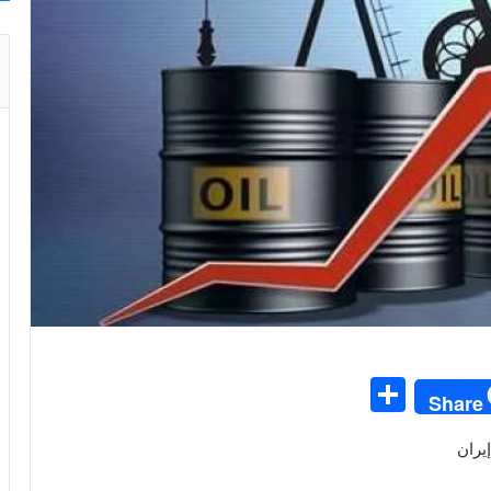
S
Share
h
يران
ar