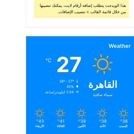
هذا الويدجت يتطلب إضافة أرقام لايت، يمكنك تنصيبها
من خلال قائمة القالب > تنصيب الإضافات.
Weather
27
℃
القاهرة
38º - 27º
65%
2.84 كيلومتر/ساعة
سماء صافية
43
41
39
38
38
℃
℃
℃
℃
℃
السبت
الأحد
الأثنين
الثلاثاء
الأربعاء