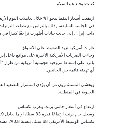
gr
y
s
s
er
e
كتبت: وفاء عبدالسلام
a
Li
e
A
b
m
n
n
p
o
ارتفعت أسعار النفط بنحو 1% خلال ت
في الجلسة السابقة، وذلك بالتزامن مع تصاعد التوترا
k
g
p
o
داخل إيران، إلى جانب بيانات أظهرت تراجعًا كبيرًا في م
er
k
غارات أمريكية تزيد الضغوط على الأسواق
وجاءت الضربات الأمريكية الأخيرة على مواقع داخل إير
بالرد على إسقاط مروحية هجومية أمريكية من طراز “أبات
أي تهدئة قائمة بين الجانبين.
ويخشى المستثمرون من أن يؤدي استمرار التصعيد الع
الحيوية في المنطقة.
ارتفاع في أسعار خامي برنت وغرب تكساس
تكساس الوسيط الأمريكي 68 سنتًا، بنسبة 0.8%، مسجلًا 88.97 دولارًا للبرميل.