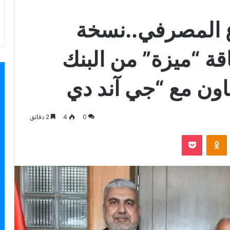
ع المصرفي..نسخة
قة “ميزة” من البنك
اون مع “جي آند دي
0
4
2 دقائق
بوكيت
Odnoklassniki