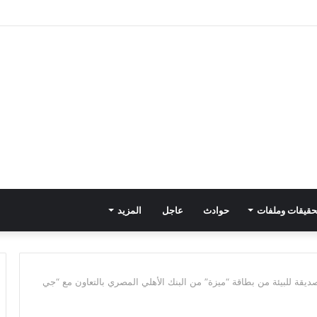
حقيقات وملفات
حوادث
عاجل
المزيد
قة للبيئة من بطاقة “ميزة” من البنك الأهلي المصري بالتعاون مع “جي