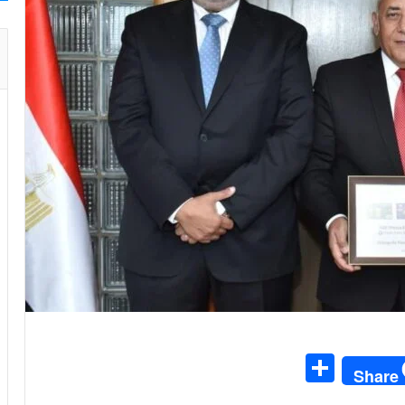
S
Share
h