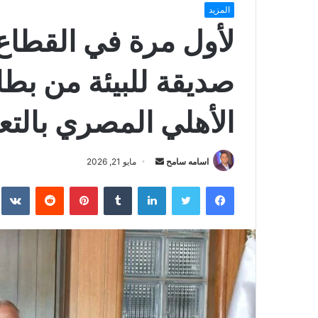
المزيد
لأول مرة في القطا
صديقة للبيئة من بطا
الأهلي المصري بالتع
أرسل
اسامه سامح
مايو 21, 2026
بريدا
فيسبوك
تويتر
لينكدإن
بينتيريست
إلكترونيا