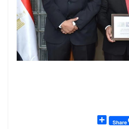
S
Share
h