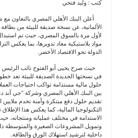
كتب : وليد فتحي
er
e
p
s
at
itt
c
gr
y
s
s
er
e
a
Li
e
A
b
الألمانية، عن نسخة صديقة للبيئة من بطاقة
m
n
n
p
o
لأول مرة بالسوق المصري، حيث تم استبدال 
مواد بلاستيكية معاد تدويرها، بما يعكس التز
k
g
p
o
الدولة نحو الاقتصاد الأخضر.
er
k
حيث صرح يحيى أبو الفتوح نائب الرئيس الت
في نسختها الجديدة الصديقة للبيئة تعد خطوة 
حلول مالية مستدامة تواكب احتياجات العملا
بين البنك الأهلي المصري وشركة “جي آند د
تقديم حلول دفع مبتكرة وآمنة تخدم ملايين 
التكنولوجيا المالية، كما يعكس هذا الإطلاق
الاستدامة في مختلف عملياته ومنتجاته، حي
وتمويل المشروعات الصغيرة والمتوسطة ذات 
داخلية لترشيد استهلاك الورق والطاقة.