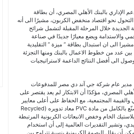
لإداري بالبنك الأهلي المصري، أن بطاقة
 التحول نحو اقتصاد منخفض الكربون، مشيرًا الى أنه
ة الجديدة خلال المرحلة المقبلة لتشمل شرائح
مي والاستدامة ويضع معيارًا جديدًا في صناعة
را الى ان استبدال بطاقة ” ميزة ” التقليدية
 بين عدد من خطوط الاعمال بالبنك ومنها التجزئة
صول الى أفضل النتائج الداعمة لاستراتيجيات
دير عام شركة جي آند دي مصر للمدفوعات
لأهلي المصري، مؤكدًا أن الابتكار لم يعد يقتصر على
ي والقيمة المجتمعية، مع الحفاظ على أعلى معايير
الأمان والجودة، حيث أن البطاقة الجديدة تُصنّع بالكامل من مادة PVC معاد تدويره (Recycled
البلاستيك الخام وخفض الانبعاثات الكربونية المرتبطة
يدي، وتشير التقديرات العالمية إلى أن استخدام
كن أن يقلل البصمة الكربونية بنسبة تتراوح بين