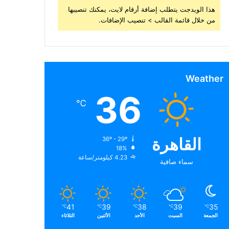
هذا الويدجت يتطلب إضافة أرقام لايت، يمكنك تنصيبها
من خلال قائمة القالب > تنصيب الإضافات.
Weather
36
℃
القاهرة
36º - 29º
18%
4.23 كيلومتر/ساعة
سماء صافية
41
39
38
39
35
℃
℃
℃
℃
℃
الجمعة
السبت
الأحد
الأثنين
الثلاثاء