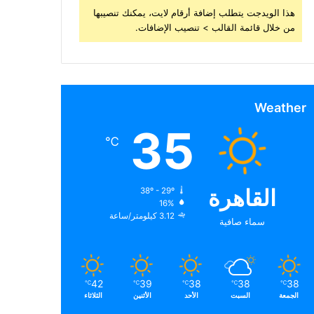
هذا الويدجت يتطلب إضافة أرقام لايت، يمكنك تنصيبها
من خلال قائمة القالب > تنصيب الإضافات.
Weather
35
℃
القاهرة
38º - 29º
16%
3.12 كيلومتر/ساعة
سماء صافية
42
39
38
38
38
℃
℃
℃
℃
℃
الجمعة
السبت
الأحد
الأثنين
الثلاثاء