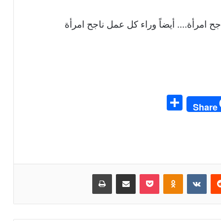
ح امرأة…. أيضاً وراء كل عمل ناجح امرأة
S
Share
h
ar
e
ريست
بوكيت
Odnoklassniki
مشاركة عبر البريد
طباعة