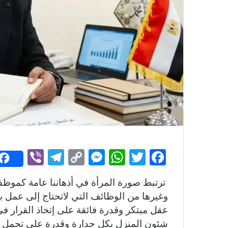
Vi
T
C
M
W
T
F
b
el
o
e
h
w
a
ترتبط صورة المرأة في أذهاننا عامة كموظفة 
er
e
p
s
at
itt
c
وغيرها من الوظائف التي لاتحتاج إلى عمل ب
gr
y
s
s
er
e
عقل مبتكر وقدرة فائقة على إتخاذ القرار ف
a
Li
e
A
b
شئون المنزل بكل جدارة وقدرة على تحمل 