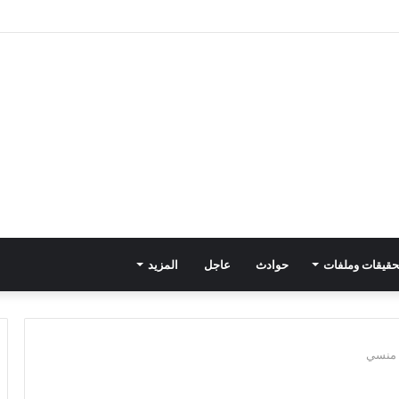
حقيقات وملفات
حوادث
عاجل
المزيد
 منسي