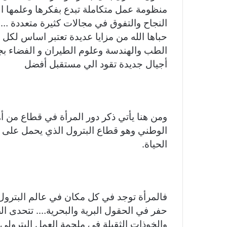
m
n
n
p
o
منظومة عمل متكاملة تبدع بفكرها وعلمها 
k
g
p
o
النجاح والتفوق في مجالات كثيرة متعددة ……
حباها الله من مزايا عديدة تعتبر اساس لكل 
er
k
الطب والهندسة وعلوم الطيران و الفضاء بجا
أجيال جديدة تقود الي مستقبل أفضل
ومن هنا يأتي ذكر دور المرأة في قطاع من أه
الوطني وهو قطاع البترول الذي يحمل على ع
الحياة.
فالمرأة توجد في كل مكان في عالم البترو
حفر في الحقول البرية والبحرية…. تتحدى الص
والخوذات الثقيلة في ملحمة العمل البترول