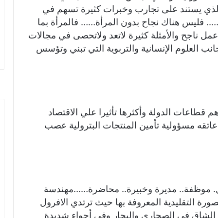
الذي يستند على تجارب وخبرات كثيرة تسهم في
.. فليس هناك نجاح بدون المرأة…… فالمرأة بما
عمل ناجح والأمثلة كثيرة لاتعد ولاتحصى في مجالات
نب العلوم الإنسانية والتربوية التي تبني وتؤسس
م قطاعات الدولة وأكثرها تأثيرا علي الاقتصاد
اتقه مسؤولية تأمين المنتجات البترولية عصب
ل. موظفة.. مديرة وخبيرة.. محاضرة……مهندسة
ورة التقليدية المعروفة بها حيث ترتدي الافرول
ى الشاق في الصحاري والبحار وفي أجواء شديدة