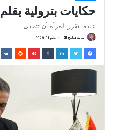
حكايات بترولية بقل
عندما تقرر المرأة أن تتحدى
أرسل
اسامه سامح
مايو 21, 2026
بريدا
فيسبوك
تويتر
لينكدإن
بينتيريست
إلكترونيا