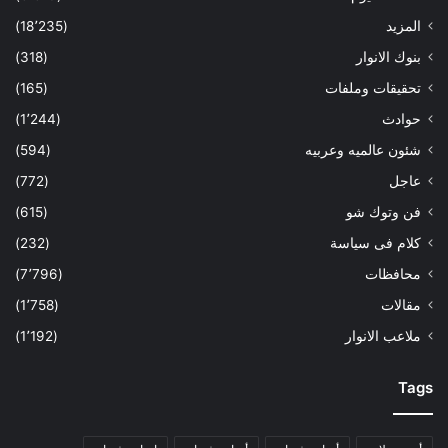
المزيد
(18٬235)
بنوك الانوار
(318)
تحقيقات وملفات
(165)
حوادث
(1٬244)
شئون عالميه وعربيه
(594)
عاجل
(772)
فن وتوك شو
(615)
كلام فى سياسة
(232)
محافظات
(7٬796)
مقالات
(1٬758)
ملاعب الانوار
(1٬192)
Tags