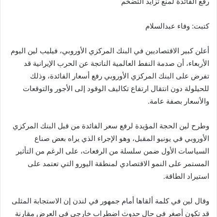
رفع الفائدة لمنع تزايد التضخم
a
Li
e
A
b
e
m
n
n
p
o
كتبت: وفاء عبدالسلام
k
g
p
o
er
k
أعلن كبير الاقتصاديين في البنك المركزي الأوروبي، فيليب لين اليوم
الأربعاء، أن صدمة النفط العالمية الناتجة عن الحرب الإيرانية قد
تفرض على البنك المركزي الأوروبي رفع أسعار الفائدة، وذلك
للحيلولة دون انتقال ارتفاع تكاليف الوقود إلى الأجور والتوقعات
والأسعار بصفة عامة.
وطرح لين الحجة المؤيدة لرفع سعر الفائدة من قبل البنك المركزي
الأوروبي في يونيو المقبل، وهو الإجراء الذي يراه بعض صناع
السياسات الأول ضمن سلسلة من الرفعات، على الرغم من التأثير
المستمر على النمو الاقتصادي لمنطقة اليورو التي تعتمد على
استيراد الطاقة.
وقال لين في كلمة ألقاها أمام جمهور في لندن إن الاستجابة المثلى
قد تكون أصغر في حال حدوث اضطراب خارجي في العرض مقارنة