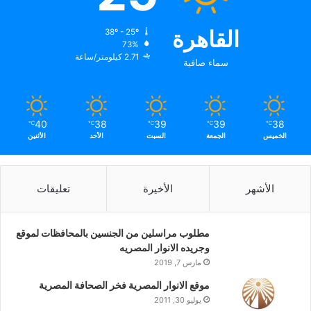
القاهرة
38º - 25º
73%
2.71 كيلومتر/ساعة
سماء صافية
40
38
39
39
38
℃
℃
℃
℃
℃
الخميس
الجمعة
السبت
الأحد
الأثنين
الأشهر
الأخيرة
تعليقات
مطلوب مراسلين من الجنسين بالمحافظات لموقع
وجريده الانوار المصريه
مارس 7, 2019
موقع الانوار المصرية فخر الصحافة المصرية
يوليو 30, 2011