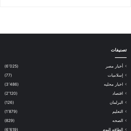
تصنيفات
أخبار مصر
(6٬025)
إسلاميات
(77)
اخبار محليه
(3٬486)
اقتصاد
(2٬120)
البرلمان
(126)
التعليم
(1٬879)
الصحه
(829)
الطاقه اليوم
(6٬619)