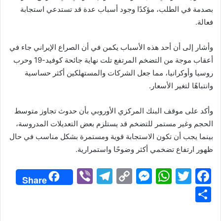
بصدمة في الطلب، مؤكدًا وجود أسباب عدة قد تستدعي استجابة
فعالة.
وأشار إلى أن أحد هذه الأسباب يكمن في أن الصراع الإيراني جاء في
أعقاب موجة من التضخم المرتفع تلت نهاية جائحة كوفيد-19 وحرب
روسيا وأوكرانيا، مما جعل الشركات والمستهلكين أكثر حساسية
وانتباهًا لتغير الأسعار.
وأكد على موقف البنك المركزي الأوروبي بأن حدوث تجاوز متوسط
الحجم وغير مستمر للتضخم قد يستلزم بعض التعديلات المدروسة،
بينما يجب أن تكون الاستجابة قوية ومستمرة بشكل مناسب في حال
ظهور ارتفاع تضخمي أكثر وضوحًا واستمرارية.
Vi
T
C
M
W
T
F
Share
b
el
o
e
h
w
a
S
er
e
p
s
at
itt
c
h