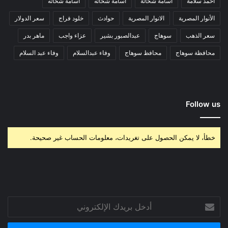
أحمد سلامة
أسامة شحاتة
أسامة شحاته
اسامة شحاته
الأنوار المصرية
الانوار المصرية
حوادث
خلود فراج
سعر الدولار
سعر الذهب
سوهاج
عبدالصبور بشير
عزاء واجب
ماهر بدر
محافظة سوهاج
محافظ سوهاج
وفاء عبدالسلام
وفاء عبد السلام
Follow us
خطأ، لا يمكن الحصول على تغريدات، معلومات الحساب غير صحيحة.
أدخل
بريدك
الإلكتروني