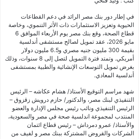
كتب : وليد فتحي
gr
y
s
s
er
e
ar
a
Li
e
A
b
e
في إطار دور بنك مصر الرائد في دعم القطاعات
m
n
n
p
o
الحيوية وتعزيز الاستثمارات ذات الأثر التنموي، وخاصة
k
g
p
o
قطاع الصحة، وقع بنك مصر يوم الأربعاء الموافق 6
er
k
مايو 2026، عقد تمويل لصالح مستشفى أندلسية
بقيمة 300 مليون جنيه مصري و6.5 مليون دولار
أمريكي. وتمتد فترة التمويل لتصل إلى 8 سنوات، وذلك
بغرض تمويل التوسعات الإنشائية والطبية بمستشفى
أندلسية المعادي.
شهد مراسم التوقيع الأستاذ/ هشام عكاشه – الرئيس
التنفيذي لبنك مصر، والدكتور/ حازم درويش زقزوق –
الرئيس التنفيذي ونائب رئيس مجلس الإدارة والعضو
المنتدب لمجموعة اندلسية صحة في مصر والسعودية،
والأستاذ/ عمرو دمرداش – رئيس قطاع ائتمان
الشركات والقروض المشتركة ببنك مصر و لفيف من