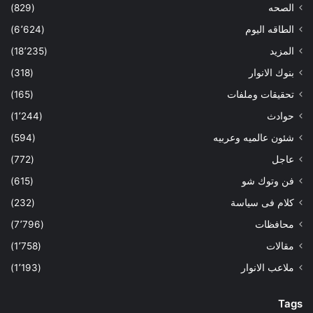
الصحه
(829)
الطاقه اليوم
(6٬624)
المزيد
(18٬235)
بنوك الانوار
(318)
تحقيقات وملفات
(165)
حوادث
(1٬244)
شئون عالميه وعربيه
(594)
عاجل
(772)
فن وتوك شو
(615)
كلام فى سياسة
(232)
محافظات
(7٬796)
مقالات
(1٬758)
ملاعب الانوار
(1٬193)
Tags