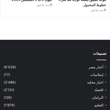
خطوط المحمول
منذ ساعتين
منذ ساعتين
تصنيفات
أخبار مصر
(6٬039)
إسلاميات
(77)
اخبار محليه
(3٬486)
اقتصاد
(2٬131)
البرلمان
(126)
التعليم
(1٬879)