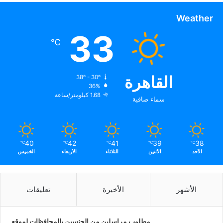
Weather
33
℃
القاهرة
38º - 30º
36%
1.68 كيلومتر/ساعة
سماء صافية
40
42
41
39
38
℃
℃
℃
℃
℃
الأحد
الأثنين
الثلاثاء
الأربعاء
الخميس
الأشهر
الأخيرة
تعليقات
مطلوب مراسلين من الجنسين بالمحافظات لموقع