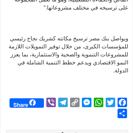
على ترسيخه في مختلف مشروعاتها.”
ويواصل بنك مصر ترسيخ مكانته كشريك نجاح رئيسي
للمؤسسات الكبرى، من خلال توفير التمويلات اللازمة
للمشروعات التنموية والصحية والاستثمارية، بما يعزز
النمو الاقتصادي ويدعم خطط التنمية الشاملة في
الدولة.
Vi
T
C
M
W
T
F
Share
b
el
o
e
h
w
a
S
er
e
p
s
at
itt
c
h
gr
y
s
s
er
e
ar