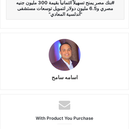
بنك مصر يمنح تسهيلاً ائتمانياً بقيمة 300 مليون جنيه
a
Li
e
A
b
e
مصري و6.5 مليون دولار لتمويل توسعات مستشفى
m
n
n
p
o
"أندلسية المعادي"
k
g
p
o
er
k
اسامه سامح
With Product You Purchase