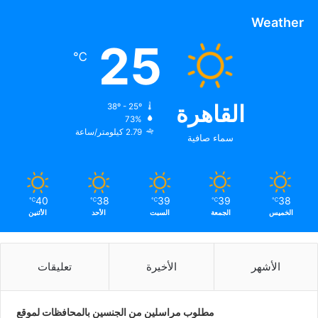
Weather
25
℃
القاهرة
38º - 25º
73%
2.79 كيلومتر/ساعة
سماء صافية
40
38
39
39
38
℃
℃
℃
℃
℃
الخميس
الجمعة
السبت
الأحد
الأثنين
الأشهر
الأخيرة
تعليقات
مطلوب مراسلين من الجنسين بالمحافظات لموقع