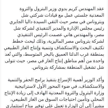
a
Li
e
A
b
e
عقد المهندس كريم بدوي وزير البترول والثروة
m
n
n
p
o
المعدنية جلستي عمل مع قيادات شركتي شل
k
g
p
o
وبتروناس في مصر حيث التقي السيدة داليا الجابري
er
k
رئيس مجلس الإدارة والمدير التنفيذي لشركة شل
مصر، والمهندس هاني عصمت الرئيس التنفيذي
لشركة بتروناس مصر الماليزية، وذلك لبحث خطط
تكثيف البحث والاستكشاف وتنمية وإنتاج الغاز الطبيعي
بمنطقة غرب الدلتا العميق بالبحر المتوسط، والتي تُعد
واحدة من أهم مناطق إنتاج الغاز في مصر، حيث تتولى
شل تشغيل المنطقة بمشاركة بتروناس.
وأكد الوزير أهمية الإسراع بتنفيذ برامج الحفر والتنمية
والاستكشاف، في ضوء المحور الأول لاستراتيجية
وزارة البترول والثروة المعدنية الهادف إلى زيادة الإنتاج
المحلي وتأمين احتياجات السوق من الغاز الطبيعي،
مشيراً إلى أن الوزارة تعمل على توفير مناخ استثماري