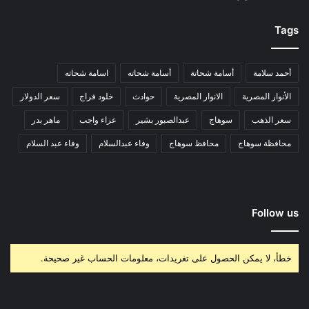
Tags
أحمد سلامة
أسامة شحاتة
أسامة شحاته
اسامة شحاته
الأنوار المصرية
الانوار المصرية
حوادث
خلود فراج
سعر الدولار
سعر الذهب
سوهاج
عبدالصبور بشير
عزاء واجب
ماهر بدر
محافظة سوهاج
محافظ سوهاج
وفاء عبدالسلام
وفاء عبد السلام
Follow us
خطأ، لا يمكن الحصول على تغريدات، معلومات الحساب غير صحيحة.