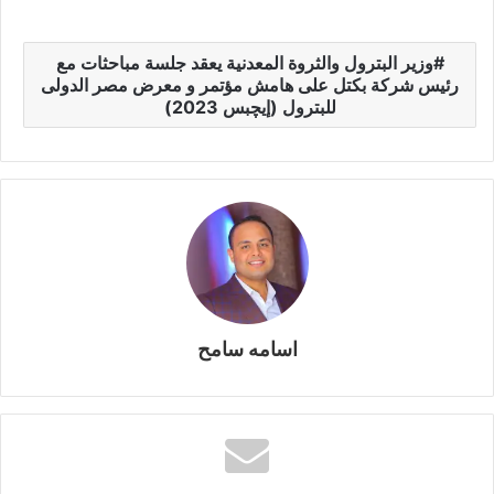
er
e
p
s
at
itt
c
h
gr
y
s
s
er
e
ar
وزير البترول والثروة المعدنية يعقد جلسة مباحثات مع
a
Li
e
A
b
e
رئيس شركة بكتل على هامش مؤتمر و معرض مصر الدولى
m
n
n
p
o
للبترول (إيچبس 2023)
k
g
p
o
er
k
اسامه سامح