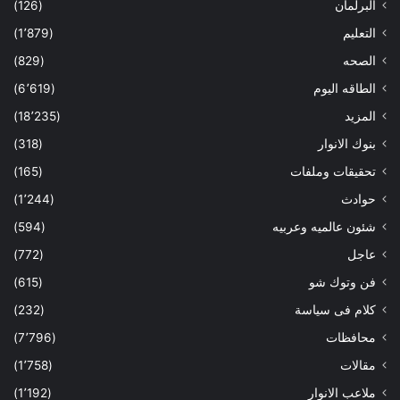
البرلمان
(126)
التعليم
(1٬879)
الصحه
(829)
الطاقه اليوم
(6٬619)
المزيد
(18٬235)
بنوك الانوار
(318)
تحقيقات وملفات
(165)
حوادث
(1٬244)
شئون عالميه وعربيه
(594)
عاجل
(772)
فن وتوك شو
(615)
كلام فى سياسة
(232)
محافظات
(7٬796)
مقالات
(1٬758)
ملاعب الانوار
(1٬192)