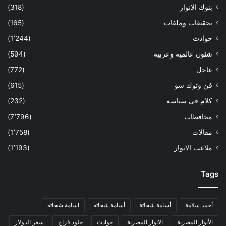
بنوك الانوار
(318)
تحقيقات وملفات
(165)
حوادث
(1٬244)
شئون عالميه وعربيه
(594)
عاجل
(772)
فن وتوك شو
(615)
كلام فى سياسة
(232)
محافظات
(7٬796)
مقالات
(1٬758)
ملاعب الانوار
(1٬193)
Tags
أحمد سلامة
أسامة شحاتة
أسامة شحاته
اسامة شحاته
الأنوار المصرية
الانوار المصرية
حوادث
خلود فراج
سعر الدولار