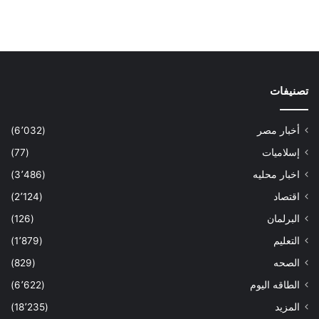
تصنيفات
أخبار مصر
(6٬032)
إسلاميات
(77)
اخبار محليه
(3٬486)
اقتصاد
(2٬124)
البرلمان
(126)
التعليم
(1٬879)
الصحه
(829)
الطاقه اليوم
(6٬622)
المزيد
(18٬235)