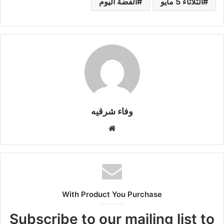
m
n
n
p
o
الثلاثاء 5 مايو
الفضة اليوم
k
g
p
o
er
k
وفاء شرقيه
موقع
الويب
With Product You Purchase
Subscribe to our mailing list to