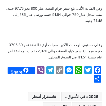
وفي الفئات الأقل، بلغ سعر جرام الفضة عيار 800 نحو 97.75 جنيه،
بينما سجل عيار 750 حوالي 91.64 جنيه، ووصل عيار 585 إلى
71.48 جنيه.
وعلى مستوى الوحدات الأكبر، سجلت أوقية الفضة نحو 3796.80
جنيه، فيما بلغ سعر كيلو الفضة حوالي 122,070 جنيه، مع انخفاض
عام بنسبة 1.51% في السوق المحلي.
Vi
T
C
M
W
T
F
Share
b
el
o
e
h
w
a
S
er
e
p
s
at
itt
c
h
gr
y
s
s
er
e
ar
2026 في الأسواق..
استقرار أسعار
a
Li
e
A
b
e