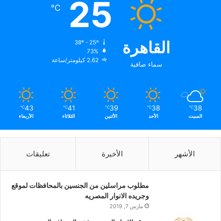
25
℃
القاهرة
38º - 25º
73%
2.62 كيلومتر/ساعة
سماء صافية
43
41
39
38
38
℃
℃
℃
℃
℃
السبت
الأحد
الأثنين
الثلاثاء
الأربعاء
الأشهر
الأخيرة
تعليقات
مطلوب مراسلين من الجنسين بالمحافظات لموقع
وجريده الانوار المصريه
مارس 7, 2019