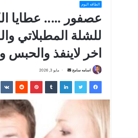
الطاقه اليوم
عصفور ….. عطايا الك
للشلة المطبلاتي وا
اخر لاينفذ والحبس 
أرسل
اسامه سامح
مايو 3, 2026
بريدا
فيسبوك
تويتر
لينكدإن
بينتيريست
إلكترونيا