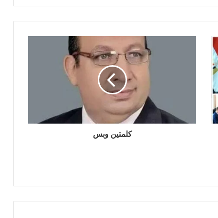
كلمتين وبس