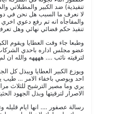
a
Li
e
A
b
تنفيذية) ضد الكبير والمطبلاتي وال
m
n
n
p
o
لا نعرف ما السبب هل نحن في دولة 
k
g
p
o
والمفاجأه انه تم رفع دعوي اخري ب
er
k
تنفيذ حكم قضائي نهائي وهل تعرف 
وطبعا جاء وقت العطايا ويقوم الكب
عضو مجلس اداره باحدي الشركات 
لترقيته نائب …. ههههه والله ان 
ويوزع الكبير العطايا ويبذل كل الج
احد ويوصي باخفاء الامر … طيب يا ا
يري وما مصير الترشيح للثلاث مرا
الاصرار لترقيتها وبذل الجهود الحث
رسالة عصفور …. انها ايام قليله وت