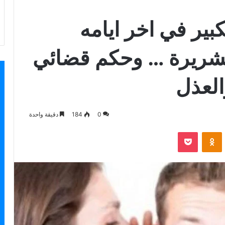
بير في اخر ايامه
لشريرة … وحكم قضائي
والعذل
0
184
دقيقة واحدة
بوكيت
Odnoklassniki