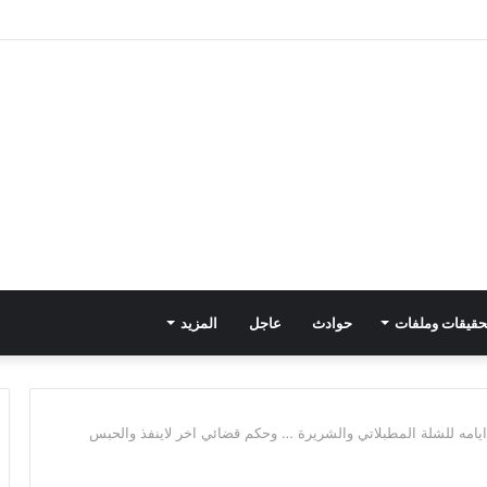
حقيقات وملفات
حوادث
عاجل
المزيد
ايامه للشلة المطبلاتي والشريرة … وحكم قضائي اخر لاينفذ والحبس