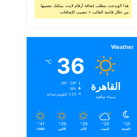
هذا الويدجت يتطلب إضافة أرقام لايت، يمكنك تنصيبها
من خلال قائمة القالب > تنصيب الإضافات.
Weather
36
℃
القاهرة
36º - 29º
18%
4.23 كيلومتر/ساعة
سماء صافية
41
39
38
39
35
℃
℃
℃
℃
℃
الجمعة
السبت
الأحد
الأثنين
الثلاثاء