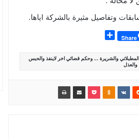
ا محالة .
بقات وتفاصيل مثيرة بالشركة اياها.
S
Share
h
ar
 المطبلاتي والشريرة ... وحكم قضائي اخر لاينفذ والحبس
e
والعذل
ريست
بوكيت
Odnoklassniki
مشاركة عبر البريد
طباعة