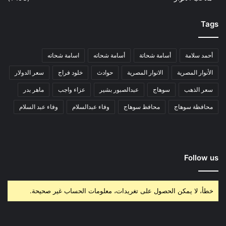
Tags
أحمد سلامة
أسامة شحاتة
أسامة شحاته
اسامة شحاته
الأنوار المصرية
الانوار المصرية
حوادث
خلود فراج
سعر الدولار
سعر الذهب
سوهاج
عبدالصبور بشير
عزاء واجب
ماهر بدر
محافظة سوهاج
محافظ سوهاج
وفاء عبدالسلام
وفاء عبد السلام
Follow us
خطأ، لا يمكن الحصول على تغريدات، معلومات الحساب غير صحيحة.