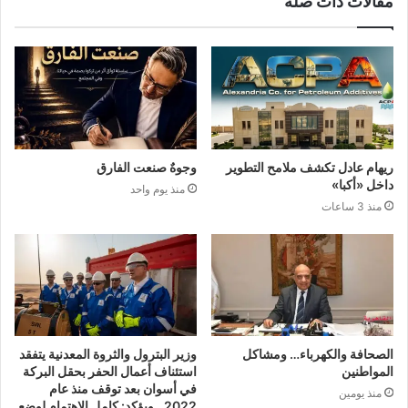
مقالات ذات صلة
ريهام عادل تكشف ملامح التطوير
وجوهٌ صنعت الفارق
داخل «أكبا»
منذ يوم واحد
منذ 3 ساعات
الصحافة والكهرباء… ومشاكل
وزير البترول والثروة المعدنية يتفقد
المواطنين
استئناف أعمال الحفر بحقل البركة
في أسوان بعد توقف منذ عام
منذ يومين
2022.. ويؤكد: كامل الاهتمام لوضع