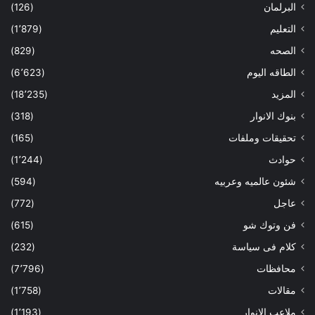
البرلمان
(126)
التعليم
(1٬879)
الصحه
(829)
الطاقه اليوم
(6٬623)
المزيد
(18٬235)
بنوك الانوار
(318)
تحقيقات وملفات
(165)
حوادث
(1٬244)
شئون عالميه وعربيه
(594)
عاجل
(772)
فن وتوك شو
(615)
كلام فى سياسة
(232)
محافظات
(7٬796)
مقالات
(1٬758)
ملاعب الانوار
(1٬193)