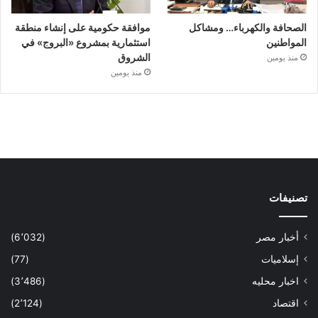
الصحافة والكهرباء… ومشاكل
موافقة حكومية على إنشاء منطقة
المواطنين
استثمارية بمشروع «البروج» في
الشروق
منذ يومين
منذ يومين
تصنيفات
أخبار مصر
(6٬032)
إسلاميات
(77)
اخبار محليه
(3٬486)
اقتصاد
(2٬124)