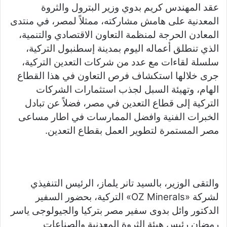
a
Li
e
A
b
e
عقد المهندس كريم بدوي وزير البترول والثروة
m
n
n
p
o
المعدنية على هامش مشاركته، ممثلاً لمصر، في منتدى
k
g
p
o
المعادن الحرجة لمنظمة التعاون الاقتصادي والتنمية،
er
k
الذي تنطلق أعماله اليوم بمدينة إسطنبول التركية،
سلسلة لقاءات مع عدد من شركات التعدين التركية،
جرى خلالها استكشاف فرص التعاون في هذا القطاع
الهام، وتهيئة السبل لجذب استثمارات الشركات
التركية إلى قطاع التعدين في مصر، فضلاً عن تبادل
الخبرات الفنية وافضل الممارسات في اطار مساعى
مصر المستمرة لتطوير العمل بقطاع التعدين.
والتقى الوزير، بالسيد تانر يلماز، الرئيس التنفيذي
لشركة «OZ Minerals» التركية، بحضور السفير
الدكتور وائل بدوى سفير مصر بتركيا والجيولوجى ياسر
رمضان رئيس هيئة الثروة المعدنية والصناعات