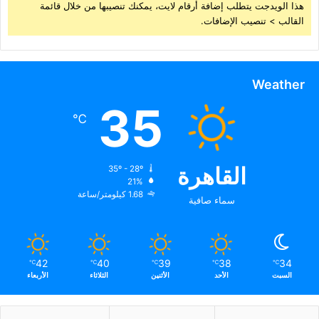
هذا الويدجت يتطلب إضافة أرقام لايت، يمكنك تنصيبها من خلال قائمة
القالب > تنصيب الإضافات.
Weather
35
℃
القاهرة
35º - 28º
21%
1.68 كيلومتر/ساعة
سماء صافية
42
40
39
38
34
℃
℃
℃
℃
℃
السبت
الأحد
الأثنين
الثلاثاء
الأربعاء