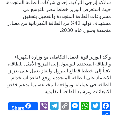
سانكو إنرجي التركية، إحدى شركات الطاقة المتجددة،
حيث استعرض الوزير خطط مصر للتوسع في
مشروعات الطاقة المتجددة والتعجيل بتحقيق
مستهدف توليد 42% من الطاقة الكهربائية من مصادر
متجددة بحلول عام 2030.
وأكد الوزير قوة العمل التكاملى مع وزارة الكهرباء
والطاقة المتجددة للوصول إلى المزيج الأمثل للطاقة،
لافتاً إلى خطط قطاع البترول والغاز يعمل على تعزيز
الاعتماد على الطاقة المتجددة ورفع كفاءة استخدام
الطاقة في عملياته ومواقعه المختلفة، بما يدعم خفض
الانبعاثات وترشيد الطاقة التقليدية.
Vi
T
C
M
W
T
F
Share
b
el
o
e
h
w
a