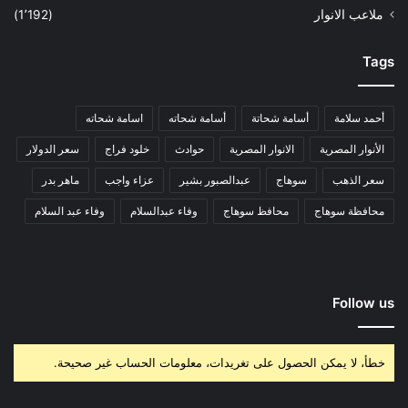
ملاعب الانوار
(1٬192)
Tags
أحمد سلامة
أسامة شحاتة
أسامة شحاته
اسامة شحاته
الأنوار المصرية
الانوار المصرية
حوادث
خلود فراج
سعر الدولار
سعر الذهب
سوهاج
عبدالصبور بشير
عزاء واجب
ماهر بدر
محافظة سوهاج
محافظ سوهاج
وفاء عبدالسلام
وفاء عبد السلام
Follow us
خطأ، لا يمكن الحصول على تغريدات، معلومات الحساب غير صحيحة.