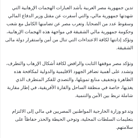
k
g
p
o
تدين جمهورية مصر العربية بأشد العبارات الهجمات الإرهابية التي
er
k
شهدتها جمهورية مالي، والتي أسفرت عن مقتل وزير الدفاع المالي
وسقوط عدد من الضحايا. وتعرب مصر عن تضامنها الكامل مع شعب
وحكومة جمهورية مالي الشقيقة في مواجهة هذه الهجمات الإرهابية،
وتؤكد إدانتها لكافة الاعتداءات التي تنال من أمن واستقرار دولة مالى
الشقيقة.
وتؤكد مصر موقفها الثابت والرافض لكافة أشكال الإرهاب والتطرف،
وتشدد على أهمية تضافر الجهود الاقليمية والدولية لمكافحة هذه
الظاهرة وتجفيف منابع تمويلها، والتصدي للفكر المتطرف الذي
يغذيها، خاصة في منطقة الساحل والقارة الأفريقية، في إطار مقاربة
شاملة تربط بين الأمن والتنمية.
وتدعو وزارة الخارجية المواطنين المصريين في مالي إلى الالتزام
بتعليمات السلطات المحلية، وتوخي الحيطة والحذر حفاظاً على
سلامتهم.