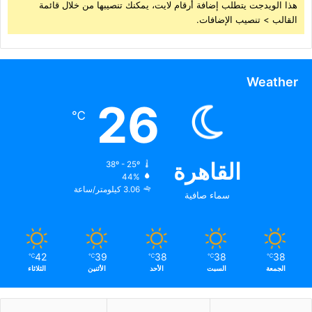
هذا الويدجت يتطلب إضافة أرقام لايت، يمكنك تنصيبها من خلال قائمة
القالب > تنصيب الإضافات.
Weather
26
℃
القاهرة
38º - 25º
44%
3.06 كيلومتر/ساعة
سماء صافية
42
39
38
38
38
℃
℃
℃
℃
℃
الجمعة
السبت
الأحد
الأثنين
الثلاثاء