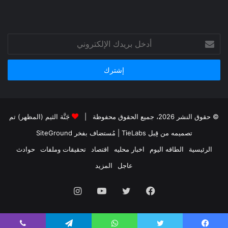
أدخل
بريدك
الإلكتروني
© حقوق النشر 2026، جميع الحقوق محفوظة |
جَنَّة الثيم (المظهر) تم
تصميمه من قِبل TieLabs
| مُستضاف بفخر
SiteGround
الرئيسية
الطاقه اليوم
اخبار محليه
اقتصاد
تحقيقات وملفات
حوادث
عاجل
المزيد
فيسبوك
تويتر
يوتيوب
انستقرام