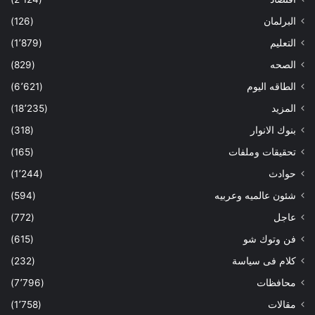
البرلمان
(126)
التعليم
(1٬879)
الصحه
(829)
الطاقه اليوم
(6٬621)
المزيد
(18٬235)
بنوك الانوار
(318)
تحقيقات وملفات
(165)
حوادث
(1٬244)
شئون عالميه وعربيه
(594)
عاجل
(772)
فن وتوك شو
(615)
كلام فى سياسة
(232)
محافظات
(7٬796)
مقالات
(1٬758)