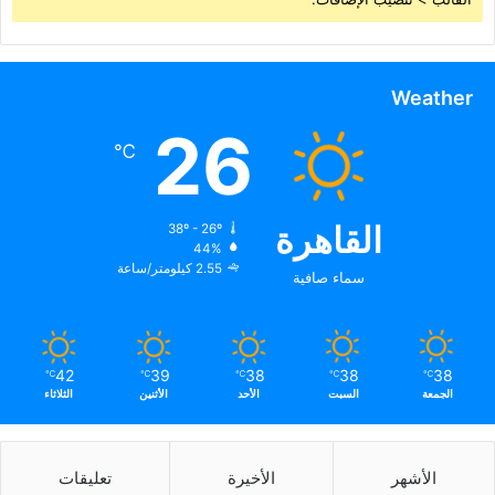
Weather
26
℃
القاهرة
38º - 26º
44%
2.55 كيلومتر/ساعة
سماء صافية
42
39
38
38
38
℃
℃
℃
℃
℃
الجمعة
السبت
الأحد
الأثنين
الثلاثاء
الأشهر
الأخيرة
تعليقات