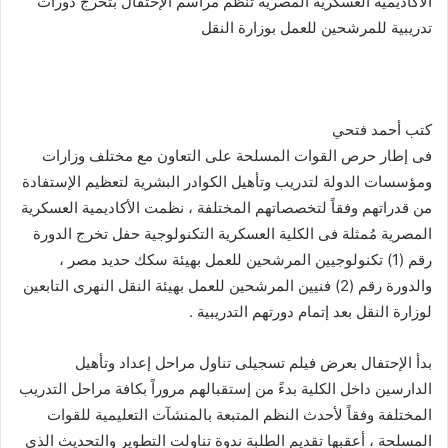
gr
y
s
s
er
e
الأكاديمية العسكرية المصرية تنظم مراسم الإحتفال بتخرج دورات
ar
تدريبية للمرشحين للعمل بوزارة النقل
a
Li
e
A
b
e
m
n
n
p
o
k
g
p
o
er
k
كتب أحمد فتحي
فى إطار حرص القوات المسلحة على التعاون مع مختلف وزارات
ومؤسسات الدولة لتدريب وتأهيل الكوادر البشرية لتعظيم الإستفادة
من قدراتهم وفقاً لتخصصاتهم المختلفة ، نظمت الأكاديمية العسكرية
المصرية مُمثلة فى الكلية العسكرية التكنولوجية حفل تخرج الدورة
رقم (1) تكنولوجيين المرشحين للعمل بهيئة سكك حديد مصر ،
والدورة رقم (2) فنيين المرشحين للعمل بهيئة النقل النهرى التابعين
لوزارة النقل بعد إتمام دورتهم التدريبية .
بدأ الإحتفال بعرض فيلم تسجيلى تناول مراحل إعداد وتأهيل
الدارسين داخل الكلية بدءً من إستقبالهم مروراً بكافة مراحل التدريب
المختلفة وفقاً لأحدث النظم المتبعة بالمنشآت التعليمية للقوات
المسلحة ، أعقبها تقديم الطلبة ندوة تناولت التطوير والتحديث الذى