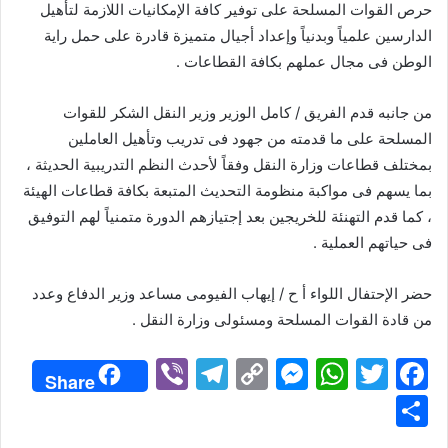
حرص القوات المسلحة على توفير كافة الإمكانيات اللازمة لتأهيل
الدارسين علمياً وبدنياً وإعداد أجيال متميزة قادرة على حمل راية
الوطن فى مجال عملهم بكافة القطاعات .
من جانبه قدم الفريق / كامل الوزير وزير النقل الشكر للقوات
المسلحة على ما قدمته من جهود فى تدريب وتأهيل العاملين
بمختلف قطاعات وزارة النقل وفقاً لأحدث النظم التدريبية الحديثة ،
بما يسهم فى مواكبة منظومة التحديث المتبعة بكافة قطاعات الهيئة
، كما قدم التهنئة للخريجين بعد إجتيازهم الدورة متمنياً لهم التوفيق
فى حياتهم العملية .
حضر الإحتفال اللواء أ ح / إيهاب الفيومى مساعد وزير الدفاع وعدد
من قادة القوات المسلحة ومسئولى وزارة النقل .
Vi
T
C
M
W
T
F
Share
b
el
o
e
h
w
a
S
er
e
p
s
at
itt
c
h