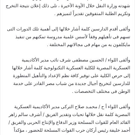
شهدته وزارة النقل خلال الأونة الأخيرة ، تلى ذلك إعلان نتيجة التخرج
وتكريم الطلبة المتفوقين تقديراً لتميزهم .
وألقى أقدم الدارسين كلمة أشار خلالها إلى أهمية تلك الدورات التى
تسهم فى تأهيلهم وفقاً لأسس علمية مدروسة تمكنهم من تنفيذ
مايكلفون به من مهام فى مجالاتهم المختلفة .
وألقى اللواء / الحسين مصطفى شرف نائب مدير الأكاديمية
العسكرية المصرية للكلية العسكرية التكنولوجية كلمة أشار خلالها
إلى حرص الكلية على توفير كافة نظم الإعداد والتأهيل المتطورة
للدارسين لتخريج أجيال جديدة من شباب مصر القادر على خدمة
الوطن فى مختلف التخصصات .
وألقى اللواء أ ح / محمـد صلاح التركى مدير الأكاديمية العسكرية
المصرية كلمة نقل خلالها تحيات وتقدير الفريق / أشرف سالم زاهر
القائد العام للقوات المسلحة وزير الدفاع والإنتاج الحربى والفريق /
أحمد خليفة رئيس أركان حرب القوات المسلحة للحضور ، مؤكداً