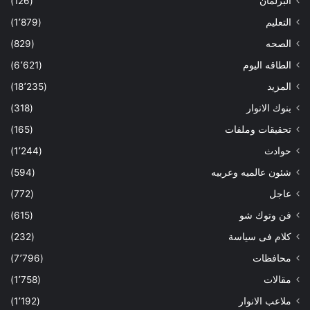
البرلمان
(126)
التعليم
(1٬879)
الصحه
(829)
الطاقه اليوم
(6٬621)
المزيد
(18٬235)
بنوك الانوار
(318)
تحقيقات وملفات
(165)
حوادث
(1٬244)
شئون عالميه وعربيه
(594)
عاجل
(772)
فن وتوك شو
(615)
كلام فى سياسة
(232)
محافظات
(7٬796)
مقالات
(1٬758)
ملاعب الانوار
(1٬192)