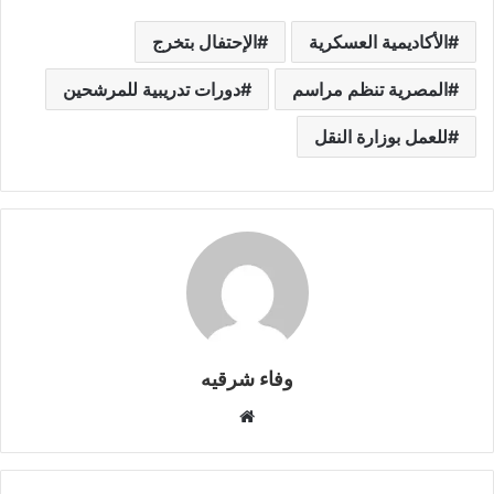
gr
y
s
s
er
e
ar
الأكاديمية العسكرية
الإحتفال بتخرج
a
Li
e
A
b
e
m
n
n
p
o
المصرية تنظم مراسم
دورات تدريبية للمرشحين
k
g
p
o
للعمل بوزارة النقل
er
k
وفاء شرقيه
موقع
الويب