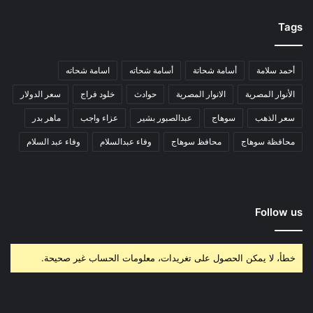
Tags
أحمد سلامة
أسامة شحاتة
أسامة شحاته
اسامة شحاته
الأنوار المصرية
الانوار المصرية
حوادث
خلود فراج
سعر الدولار
سعر الذهب
سوهاج
عبدالصبور بشير
عزاء واجب
ماهر بدر
محافظة سوهاج
محافظ سوهاج
وفاء عبدالسلام
وفاء عبد السلام
Follow us
خطأ، لا يمكن الحصول على تغريدات، معلومات الحساب غير صحيحة.