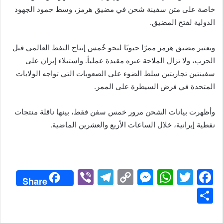
خاصة على متن سفينة شحن في مضيق هرمز، وسط جمود الجهود
الدولية لفتح المضيق.
ويعتبر مضيق هرمز ممرًا حيويًا لنحو خُمس إنتاج النفط العالمي قبل
الحرب، ولا تزال الملاحة عبره مقيدة عملياً. واستيلاء إيران على
سفينتين تجاريتين سلط الضوء على الصعوبات التي تواجه الولايات
المتحدة في فرض السيطرة على الممر.
وأظهرت بيانات الشحن مرور خمس سفن فقط، بينها ناقلة منتجات
نفطية إيرانية، خلال الساعات الأربع والعشرين الماضية.
Vi
T
C
M
W
T
F
Share
b
el
o
e
h
w
a
S
er
e
p
s
at
itt
c
h