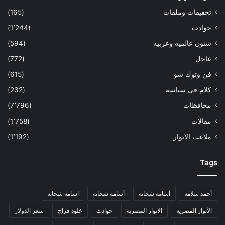
تحقيقات وملفات
(165)
حوادث
(1٬244)
شئون عالميه وعربيه
(594)
عاجل
(772)
فن وتوك شو
(615)
كلام فى سياسة
(232)
محافظات
(7٬796)
مقالات
(1٬758)
ملاعب الانوار
(1٬192)
Tags
أحمد سلامة
أسامة شحاتة
أسامة شحاته
اسامة شحاته
الأنوار المصرية
الانوار المصرية
حوادث
خلود فراج
سعر الدولار