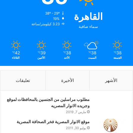
القاهرة
38º - 29º
19%
3.23 كيلومتر/ساعة
سماء صافية
42
39
38
38
38
℃
℃
℃
℃
℃
الجمعة
السبت
الأحد
الأثنين
الثلاثاء
الأشهر
الأخيرة
تعليقات
مطلوب مراسلين من الجنسين بالمحافظات لموقع
وجريده الانوار المصريه
مارس 7, 2019
موقع الانوار المصرية فخر الصحافة المصرية
يوليو 30, 2011