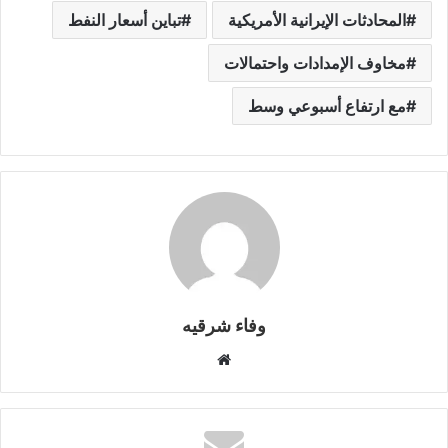
gr
y
s
s
er
e
ar
المحادثات الإيرانية الأمريكية
تباين أسعار النفط
a
Li
e
A
b
e
m
n
n
p
o
مخاوف الإمدادات واحتمالات
k
g
p
o
مع ارتفاع أسبوعي وسط
er
k
وفاء شرقيه
موقع
الويب