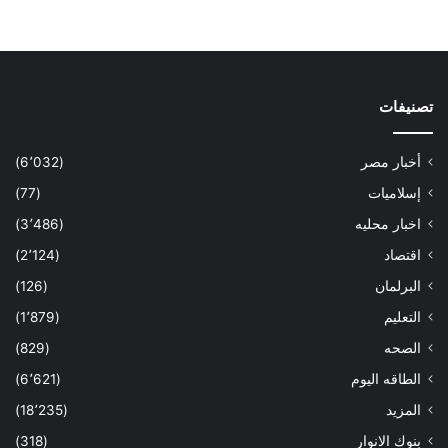
تصنيفات
أخبار مصر
(6٬032)
إسلاميات
(77)
اخبار محليه
(3٬486)
اقتصاد
(2٬124)
البرلمان
(126)
التعليم
(1٬879)
الصحه
(829)
الطاقه اليوم
(6٬621)
المزيد
(18٬235)
بنوك الانوار
(318)