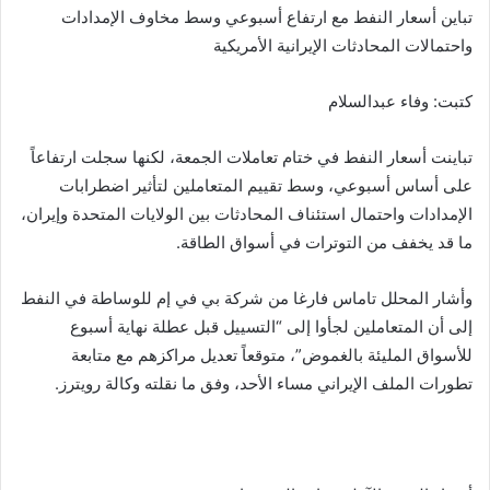
gr
y
s
s
er
e
تباين أسعار النفط مع ارتفاع أسبوعي وسط مخاوف الإمدادات
ar
واحتمالات المحادثات الإيرانية الأمريكية
a
Li
e
A
b
e
m
n
n
p
o
كتبت: وفاء عبدالسلام
k
g
p
o
er
k
تباينت أسعار النفط في ختام تعاملات الجمعة، لكنها سجلت ارتفاعاً
على أساس أسبوعي، وسط تقييم المتعاملين لتأثير اضطرابات
الإمدادات واحتمال استئناف المحادثات بين الولايات المتحدة وإيران،
ما قد يخفف من التوترات في أسواق الطاقة.
وأشار المحلل تاماس فارغا من شركة بي في إم للوساطة في النفط
إلى أن المتعاملين لجأوا إلى “التسييل قبل عطلة نهاية أسبوع
للأسواق المليئة بالغموض”، متوقعاً تعديل مراكزهم مع متابعة
تطورات الملف الإيراني مساء الأحد، وفق ما نقلته وكالة رويترز.