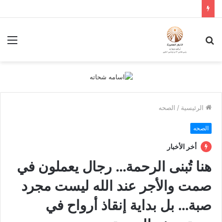
بحث
الق
عن
الرئيسية
/
الصحه
الصحه
أخر الأخبار
هنا تُبنى الرحمة… رجال يعملون في
صمت والأجر عند الله ليست مجرد
صبة… بل بداية إنقاذ أرواح في