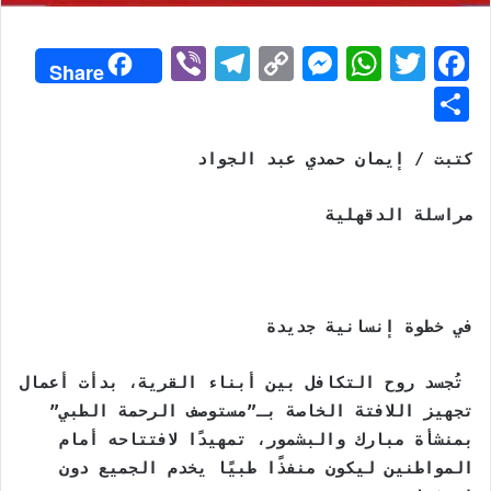
Vi
T
C
M
W
T
F
Share
b
el
o
e
h
w
a
S
er
e
p
s
at
itt
c
h
gr
y
s
s
er
e
كتبت / إيمان حمدي عبد الجواد
ar
a
Li
e
A
b
e
مراسلة الدقهلية
m
n
n
p
o
k
g
p
o
er
k
في خطوة إنسانية جديدة
تُجسد روح التكافل بين أبناء القرية، بدأت أعمال
تجهيز اللافتة الخاصة بـ”مستوصف الرحمة الطبي”
بمنشأة مبارك والبشمور، تمهيدًا لافتتاحه أمام
المواطنين ليكون منفذًا طبيًا يخدم الجميع دون