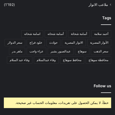
ملاعب الانوار
(1٬192)
Tags
أحمد سلامة
أسامة شحاتة
أسامة شحاته
اسامة شحاته
الأنوار المصرية
الانوار المصرية
حوادث
خلود فراج
سعر الدولار
سعر الذهب
سوهاج
عبدالصبور بشير
عزاء واجب
ماهر بدر
محافظة سوهاج
محافظ سوهاج
وفاء عبدالسلام
وفاء عبد السلام
Follow us
خطأ، لا يمكن الحصول على تغريدات، معلومات الحساب غير صحيحة.