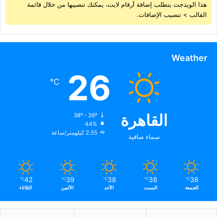
هذا الويدجت يتطلب إضافة أرقام لايت، يمكنك تنصيبها من خلال قائمة
القالب > تنصيب الإضافات.
Weather
26
℃
القاهرة
38º - 26º
44%
2.55 كيلومتر/ساعة
سماء صافية
42
39
38
38
38
℃
℃
℃
℃
℃
الجمعة
السبت
الأحد
الأثنين
الثلاثاء