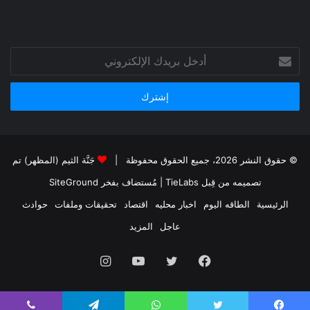
أدخل
بريدك
الإلكتروني
© حقوق النشر 2026، جميع الحقوق محفوظة |
جَنَّة الثيم (المظهر) تم
تصميمه من قِبل TieLabs
| مُستضاف بفخر
SiteGround
الرئيسية
الطاقه اليوم
اخبار محليه
اقتصاد
تحقيقات وملفات
حوادث
عاجل
المزيد
فيسبوك
تويتر
يوتيوب
انستقرام