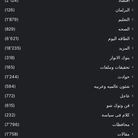
اقتصاد
(2٬124)
البرلمان
(126)
التعليم
(1٬879)
الصحه
(829)
الطاقه اليوم
(6٬621)
المزيد
(18٬235)
بنوك الانوار
(318)
تحقيقات وملفات
(165)
حوادث
(1٬244)
شئون عالميه وعربيه
(594)
عاجل
(772)
فن وتوك شو
(615)
كلام فى سياسة
(232)
محافظات
(7٬796)
مقالات
(1٬758)