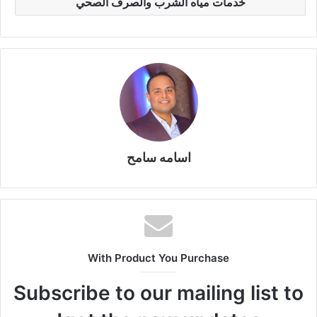
e
خدمات مياه الشرب والصرف الصحي
m
n
n
p
o
k
g
p
o
er
k
اسامه سامح
With Product You Purchase
Subscribe to our mailing list to