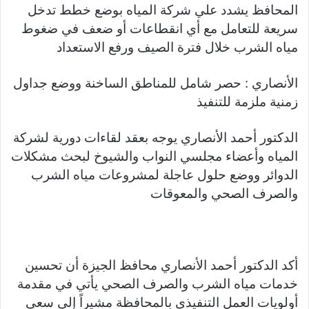
a
Li
e
A
b
e
المحافظ يشدد علي شركة المياه بوضع خطط تدخل
m
n
n
p
o
سريعة للتعامل مع أي انقطاعات أو ضعف في ضغوط
k
g
p
o
مياه الشرب خلال فترة الصيف ورفع الاستعداد
er
k
الأنصاري : حصر شامل للمناطق الساخنة ووضع جداول
زمنية ملزمة للتنفيذ
الدكتور أحمد الأنصاري يوجه بعقد لقاءات دورية لشركة
المياه وأعضاء مجلسي النواب والشيوخ لبحث مشكلات
الدوائر ووضع حلول عاجلة لمشروعات مياه الشرب
والصرف الصحي والمعوقات
أكد الدكتور أحمد الأنصاري محافظ الجيزة أن تحسين
خدمات مياه الشرب والصرف الصحي يأتي في مقدمة
أولويات العمل التنفيذي بالمحافظة مشيراً إلى سعي