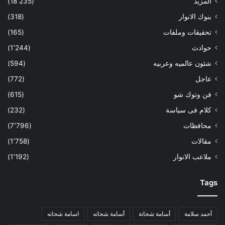
المزيد
(18٬235)
بنوك الانوار
(318)
تحقيقات وملفات
(165)
حوادث
(1٬244)
شئون عالميه وعربيه
(594)
عاجل
(772)
فن وتوك شو
(615)
كلام فى سياسة
(232)
محافظات
(7٬796)
مقالات
(1٬758)
ملاعب الانوار
(1٬192)
Tags
أحمد سلامة
أسامة شحاتة
أسامة شحاته
اسامة شحاته