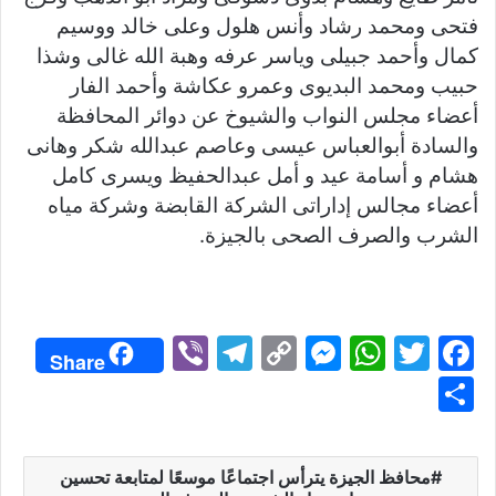
فتحى ومحمد رشاد وأنس هلول وعلى خالد ووسيم
كمال وأحمد جبيلى وياسر عرفه وهبة الله غالى وشذا
حبيب ومحمد البديوى وعمرو عكاشة وأحمد الفار
أعضاء مجلس النواب والشيوخ عن دوائر المحافظة
والسادة أبوالعباس عيسى وعاصم عبدالله شكر وهانى
هشام و أسامة عيد و أمل عبدالحفيظ ويسرى كامل
أعضاء مجالس إداراتى الشركة القابضة وشركة مياه
الشرب والصرف الصحى بالجيزة.
Vi
T
C
M
W
T
F
Share
b
el
o
e
h
w
a
S
er
e
p
s
at
itt
c
h
gr
y
s
s
er
e
ar
محافظ الجيزة يترأس اجتماعًا موسعًا لمتابعة تحسين
a
Li
e
A
b