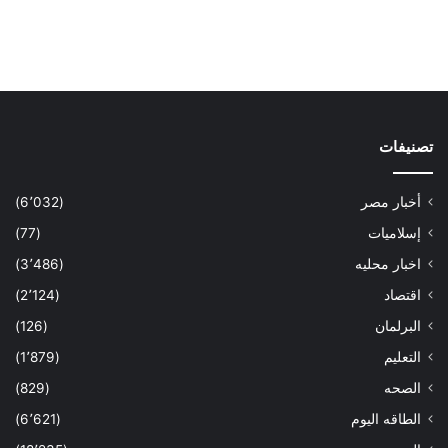
تصنيفات
أخبار مصر
(6٬032)
إسلاميات
(77)
اخبار محليه
(3٬486)
اقتصاد
(2٬124)
البرلمان
(126)
التعليم
(1٬879)
الصحه
(829)
الطاقه اليوم
(6٬621)