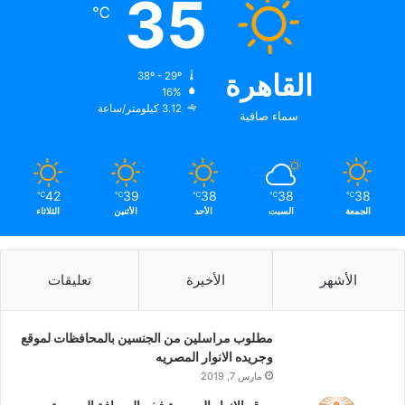
35
℃
القاهرة
38º - 29º
16%
3.12 كيلومتر/ساعة
سماء صافية
42
39
38
38
38
℃
℃
℃
℃
℃
الجمعة
السبت
الأحد
الأثنين
الثلاثاء
الأشهر
الأخيرة
تعليقات
مطلوب مراسلين من الجنسين بالمحافظات لموقع
وجريده الانوار المصريه
مارس 7, 2019