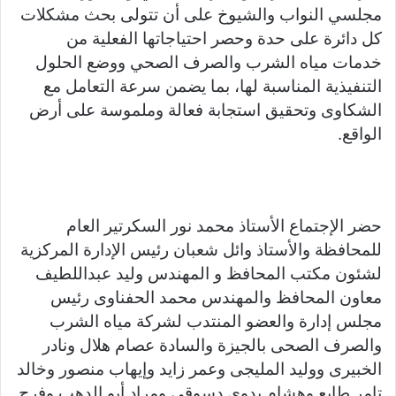
مجلسي النواب والشيوخ على أن تتولى بحث مشكلات
كل دائرة على حدة وحصر احتياجاتها الفعلية من
خدمات مياه الشرب والصرف الصحي ووضع الحلول
التنفيذية المناسبة لها، بما يضمن سرعة التعامل مع
الشكاوى وتحقيق استجابة فعالة وملموسة على أرض
الواقع.
حضر الإجتماع الأستاذ محمد نور السكرتير العام
للمحافظة والأستاذ وائل شعبان رئيس الإدارة المركزية
لشئون مكتب المحافظ و المهندس وليد عبداللطيف
معاون المحافظ والمهندس محمد الحفناوى رئيس
مجلس إدارة والعضو المنتدب لشركة مياه الشرب
والصرف الصحى بالجيزة والسادة عصام هلال ونادر
الخبيرى ووليد المليجى وعمر زايد وإيهاب منصور وخالد
تامر طايع وهشام بدوى دسوقى ومراد أبو الدهب وفرج