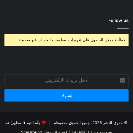
Follow us
خطأ، لا يمكن الحصول على تغريدات، معلومات الحساب غير صحيحة.
أدخل
بريدك
الإلكتروني
© حقوق النشر 2026، جميع الحقوق محفوظة |
جَنَّة الثيم (المظهر) تم
تصميمه من قِبل TieLabs
| مُستضاف بفخر
SiteGround