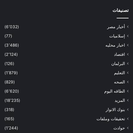
تصنيفات
أخبار مصر
(6٬032)
إسلاميات
(77)
اخبار محليه
(3٬486)
اقتصاد
(2٬124)
البرلمان
(126)
التعليم
(1٬879)
الصحه
(829)
الطاقه اليوم
(6٬620)
المزيد
(18٬235)
بنوك الانوار
(318)
تحقيقات وملفات
(165)
حوادث
(1٬244)