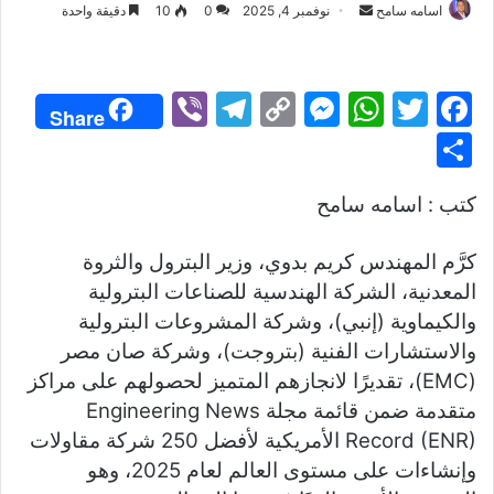
أرسل
اسامه سامح
نوفمبر 4, 2025
0
10
دقيقة واحدة
بريدا
إلكترونيا
Vi
T
C
M
W
T
F
Share
b
el
o
e
h
w
a
S
er
e
p
s
at
itt
c
h
كتب : اسامه سامح
gr
y
s
s
er
e
ar
a
Li
e
A
b
e
كرَّم المهندس كريم بدوي، وزير البترول والثروة
m
n
n
p
o
المعدنية، الشركة الهندسية للصناعات البترولية
k
g
p
o
والكيماوية (إنبي)، وشركة المشروعات البترولية
er
k
والاستشارات الفنية (بتروجت)، وشركة صان مصر
(EMC)، تقديرًا لانجازهم المتميز لحصولهم على مراكز
متقدمة ضمن قائمة مجلة Engineering News
Record (ENR) الأمريكية لأفضل 250 شركة مقاولات
وإنشاءات على مستوى العالم لعام 2025، وهو