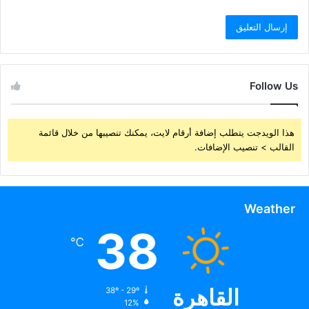
Follow Us
هذا الويدجت يتطلب إضافة أرقام لايت، يمكنك تنصيبها من خلال قائمة
القالب > تنصيب الإضافات.
Weather
38
℃
القاهرة
38º - 29º
12%