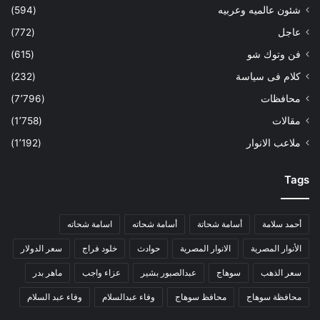
شئون عالميه وعربيه
(594)
عاجل
(772)
فن وتوك شو
(615)
كلام فى سياسة
(232)
محافظات
(7٬796)
مقالات
(1٬758)
ملاعب الانوار
(1٬192)
Tags
أحمد سلامة
أسامة شحاتة
أسامة شحاته
اسامة شحاته
الأنوار المصرية
الانوار المصرية
حوادث
خلود فراج
سعر الدولار
سعر الذهب
سوهاج
عبدالصبور بشير
عزاء واجب
ماهر بدر
محافظة سوهاج
محافظ سوهاج
وفاء عبدالسلام
وفاء عبد السلام