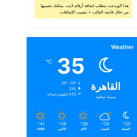
هذا الويدجت يتطلب إضافة أرقام لايت، يمكنك تنصيبها
من خلال قائمة القالب > تنصيب الإضافات.
Weather
35
℃
القاهرة
35º - 29º
23%
9.52 كيلومتر/ساعة
سماء صافية
41
39
38
39
35
℃
℃
℃
℃
℃
الجمعة
السبت
الأحد
الأثنين
الثلاثاء