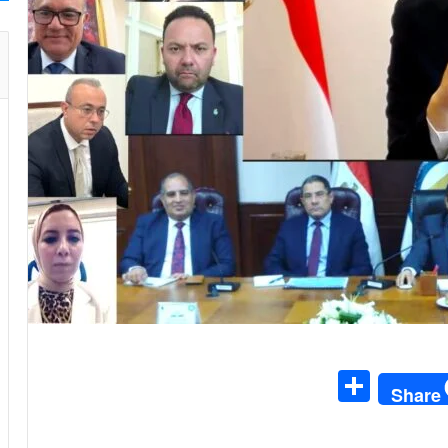
S
Share
h