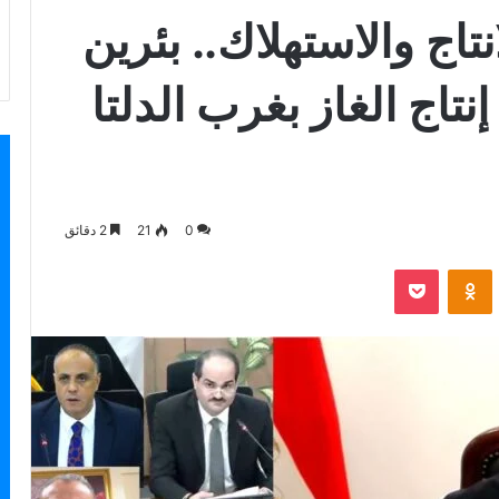
نتاج والاستهلاك.. بئرين
تاج الغاز بغرب الدلتا
0
21
2 دقائق
بوكيت
Odnoklassniki