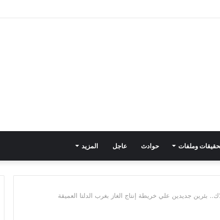
حقيقات وملفات
حوادث
عاجل
المزيد
لاك.. بئرين جديدين علي خريطة إنتاج الغاز بغرب الدلتا العميقة