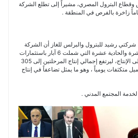
س وقطاع البترول المصري، مشيراً إلى تطلع الشركة
ماً زاخرة بالفرص في المنطقة .
ركتي رشيد للبترول والبرلس للغاز أن الشركة
نجحت في حفر وإكمال مرحلتي التنمية العاشرة والحادية عشرة التي شملت 6 آبار باستثمارات
بلغت 575 مليون دولار، وتم وضعها جميعاً على الإنتاج، ليرتفع إجمالي إنتاج المرحلتين إلى 305
ن قدم مكعب يومياً من الغاز و3630 برميل متكثفات يومياً ، وهو ما يمثل تضاعفاً في إنتاج
خدمة المجتمع المدني .