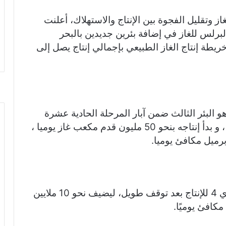
ar
e
ز وتقليل الفجوة بين الإنتاج والاستهلاك، أعلنت
البرلس للغاز في إضافة بئرين جديدين بالبحر
يطة إنتاج الغاز الطبيعي بإجمالي إنتاج يصل إلى
و البئر الثالث ضمن آبار المرحلة الحادية عشرة
لإنتاج الغاز لمشروع غرب دلتا النيل العميقة ، و بدأ إنتاجه بنحو 50 مليون قدم مكعب غاز يوميا ،
كما تمكنت الشركة من اعادة بئر سكارب دي 4 للإنتاج بعد توقف طويل، ليضيف نحو 10 ملايين