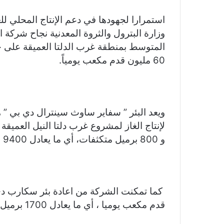
er
e
p
s
at
itt
c
gr
y
s
s
er
e
استمرارا لجهودها في دعم الإنتاج المحلي للغا
a
Li
e
A
b
وزارة البترول والثروة المعدنية نجاح شركة 
m
n
n
p
o
المتوسط بمنطقة غرب الدلتا العميقة على خر
60 مليون قدم مكعب يومياً.
k
g
p
o
er
k
ويعد البئر ” سفاير ساوث سينترال دي بي ” ه
و 800 برميل متكثفات، أي ما يعادل 9400 برميل مكافئ يوميا.
قدم مكعب يوميا ، أي ما يعادل 1700 برميل مكافئ يوميًا.