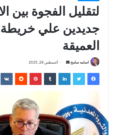
لتقليل الفجوة بين الا
جديدين علي خريطة إن
العميقة
أرسل
اسامه سامح
أغسطس 29, 2025
بريدا
فيسبوك
تويتر
لينكدإن
بينتيريست
إلكترونيا