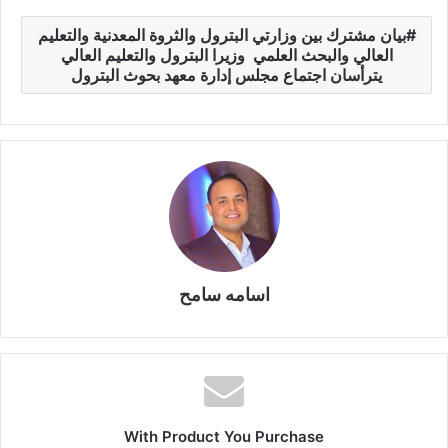
gr
y
s
s
er
e
ar
بيان مشترك بين وزارتي البترول والثروة المعدنية والتعليم
a
Li
e
A
b
e
العالي والبحث العلمي وزيرا البترول والتعليم العالي
m
n
n
p
o
يترأسان اجتماع مجلس إدارة معهد بحوث البترول
k
g
p
o
er
k
اسامه سامح
With Product You Purchase