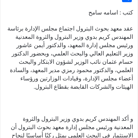
er
e
p
s
at
itt
c
h
كتب : اسامه سامح
gr
y
s
s
er
e
ar
a
Li
e
A
b
e
عقد معهد بحوث البترول اجتماع مجلس الإدارة برئاسة
m
n
n
p
o
المهندس كريم بدوي وزير البترول والثروة المعدنية
k
g
p
o
ورئيس مجلس إدارة المعهد، والدكتور أيمن عاشور
er
k
وزير التعليم العالي والبحث العلمي، وبحضور الدكتور
حسام عثمان نائب الوزير لشؤون الابتكار والبحث
العلمي، والدكتور محمود رمزي مدير المعهد، والسادة
أعضاء مجلس الإدارة، وقيادات الوزارتين ورؤساء
الهيئات والشركات القابضة بقطاع البترول.
و أكد المهندس كريم بدوي وزير البترول والثروة
المعدنية ورئيس مجلس إدارة معهد بحوث البترول أن
الاستثمار في البحث العلمي يمثل ركنًا أساسيًا لنجاح