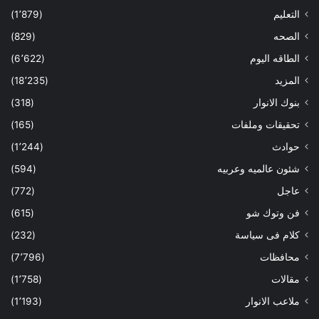
التعليم
(1٬879)
الصحه
(829)
الطاقه اليوم
(6٬622)
المزيد
(18٬235)
بنوك الانوار
(318)
تحقيقات وملفات
(165)
حوادث
(1٬244)
شئون عالميه وعربيه
(594)
عاجل
(772)
فن وتوك شو
(615)
كلام فى سياسة
(232)
محافظات
(7٬796)
مقالات
(1٬758)
ملاعب الانوار
(1٬193)