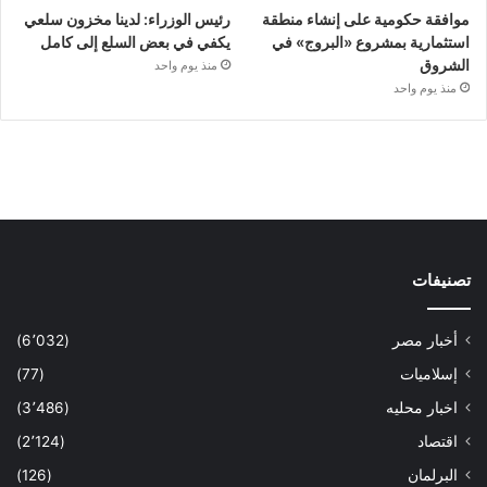
موافقة حكومية على إنشاء منطقة
رئيس الوزراء: لدينا مخزون سلعي
استثمارية بمشروع «البروج» في
يكفي في بعض السلع إلى كامل
الشروق
منذ يوم واحد
منذ يوم واحد
تصنيفات
أخبار مصر
(6٬032)
إسلاميات
(77)
اخبار محليه
(3٬486)
اقتصاد
(2٬124)
البرلمان
(126)