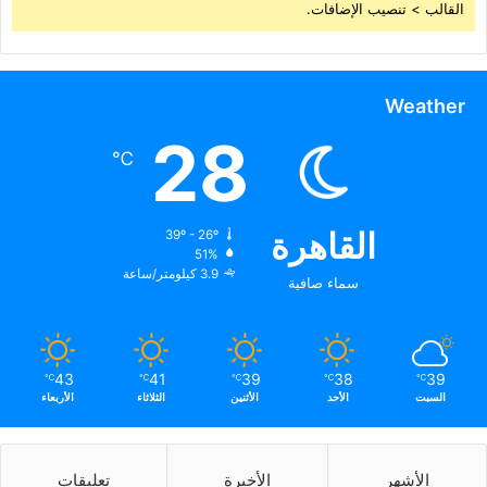
القالب > تنصيب الإضافات.
Weather
28
℃
القاهرة
39º - 26º
51%
3.9 كيلومتر/ساعة
سماء صافية
43
41
39
38
39
℃
℃
℃
℃
℃
السبت
الأحد
الأثنين
الثلاثاء
الأربعاء
الأشهر
الأخيرة
تعليقات