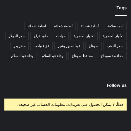
Tags
أحمد سلامة
أسامة شحاتة
أسامة شحاته
اسامة شحاته
الأنوار المصرية
الانوار المصرية
حوادث
خلود فراج
سعر الدولار
سعر الذهب
سوهاج
عبدالصبور بشير
عزاء واجب
ماهر بدر
محافظة سوهاج
محافظ سوهاج
وفاء عبدالسلام
وفاء عبد السلام
Follow us
خطأ، لا يمكن الحصول على تغريدات، معلومات الحساب غير صحيحة.