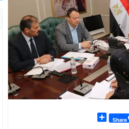
S
Share
h