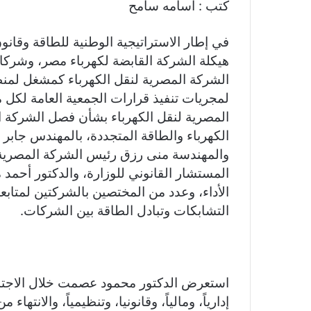
كتب : اسامه سامح
er
e
p
s
at
itt
c
gr
y
s
s
er
e
a
Li
e
A
b
هيكلة الشركة القابضة لكهرباء مصر، وشركات ا
m
n
n
p
o
الشركة المصرية لنقل الكهرباء كمشغل لمنظ
لمجريات تنفيذ قرارات الجمعية العامة لكل 
k
g
p
o
المصرية لنقل الكهرباء بشأن فصل الشركة 
er
k
الكهرباء والطاقة المتجددة، بالمهندس جاب
والمهندسة منى رزق رئيس الشركة المصرية 
المستشار القانوني للوزارة، والدكتور أحمد
الأداء، وعدد من المختصين بالشركتين لمتاب
التشابكات وتبادل الطاقة بين الشركات.
استعرض الدكتور محمود عصمت خلال الاجتم
إدارياً، ومالياً، وقانونيا، وتنظيمياً، والانتها