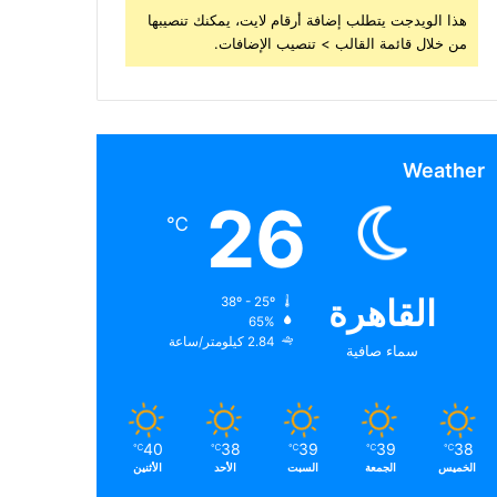
هذا الويدجت يتطلب إضافة أرقام لايت، يمكنك تنصيبها
من خلال قائمة القالب > تنصيب الإضافات.
Weather
26
℃
القاهرة
38º - 25º
65%
2.84 كيلومتر/ساعة
سماء صافية
40
38
39
39
38
℃
℃
℃
℃
℃
الخميس
الجمعة
السبت
الأحد
الأثنين