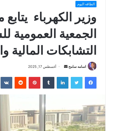
الطاقه اليوم
وزير الكهرباء يتابع 
الجمعية العمومية ل
التشابكات المالية وال
أرسل
اسامه سامح
أغسطس 17, 2025
بريدا
فيسبوك
تويتر
لينكدإن
بينتيريست
إلكترونيا