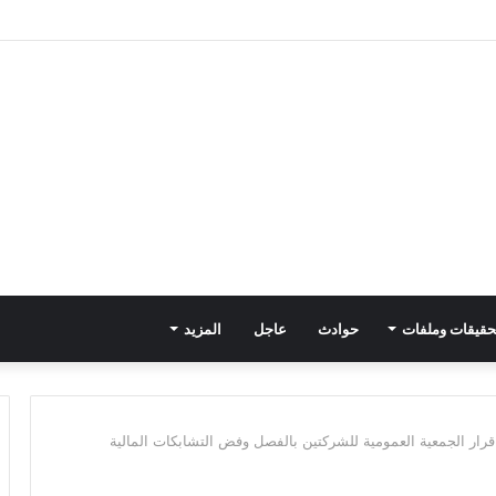
حقيقات وملفات
حوادث
عاجل
المزيد
 قرار الجمعية العمومية للشركتين بالفصل وفض التشابكات المالية