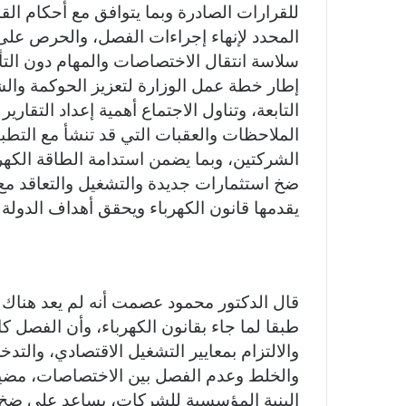
للقرارات الصادرة وبما يتوافق مع أحكام القا
المحدد لإنهاء إجراءات الفصل، والحرص على
سلاسة انتقال الاختصاصات والمهام دون التأ
إطار خطة عمل الوزارة لتعزيز الحوكمة وال
التابعة، وتناول الاجتماع أهمية إعداد التقار
الملاحظات والعقبات التي قد تنشأ مع التط
الشركتين، وبما يضمن استدامة الطاقة الكهر
ضخ استثمارات جديدة والتشغيل والتعاقد مع
يقدمها قانون الكهرباء ويحقق أهداف الدولة ل
قال الدكتور محمود عصمت أنه لم يعد هناك مج
طبقا لما جاء بقانون الكهرباء، وأن الفصل 
والالتزام بمعايير التشغيل الاقتصادي، والتد
والخلط وعدم الفصل بين الاختصاصات، مضيفا
البنية المؤسسية للشركات، يساعد على ضخ ا