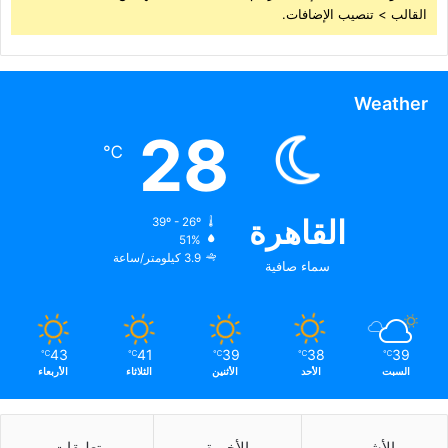
القالب > تنصيب الإضافات.
Weather
28
℃
القاهرة
39º - 26º
51%
3.9 كيلومتر/ساعة
سماء صافية
43
41
39
38
39
℃
℃
℃
℃
℃
السبت
الأحد
الأثنين
الثلاثاء
الأربعاء
الأشهر
الأخيرة
تعليقات