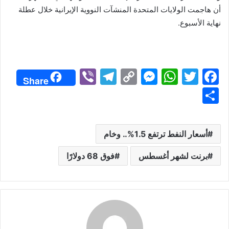
أن هاجمت الولايات المتحدة المنشآت النووية الإيرانية خلال عطلة
نهاية الأسبوع.
Vi
T
C
M
W
T
F
Share
b
el
o
e
h
w
a
S
er
e
p
s
at
itt
c
h
gr
y
s
s
er
e
ar
أسعار النفط ترتفع 1.5%.. وخام
a
Li
e
A
b
e
m
n
n
p
o
برنت لشهر أغسطس
فوق 68 دولارًا
k
g
p
o
er
k