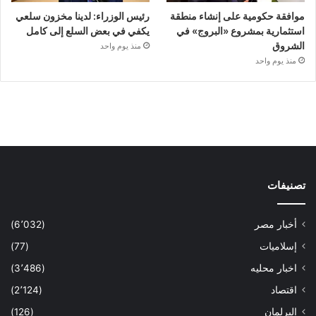
موافقة حكومية على إنشاء منطقة
رئيس الوزراء: لدينا مخزون سلعي
استثمارية بمشروع «البروج» في
يكفي في بعض السلع إلى كامل
الشروق
منذ يوم واحد
منذ يوم واحد
تصنيفات
أخبار مصر
(6٬032)
إسلاميات
(77)
اخبار محليه
(3٬486)
اقتصاد
(2٬124)
البرلمان
(126)