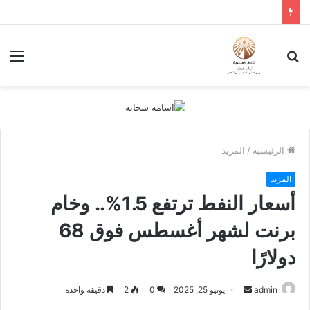
بحث
الق
عن
الرئيسية
/
المزيد
المزيد
أسعار النفط ترتفع 1.5%.. وخام
برنت لشهر أغسطس فوق 68
دولارًا
أرسل
admin
يونيو 25, 2025
0
2
دقيقة واحدة
بريدا