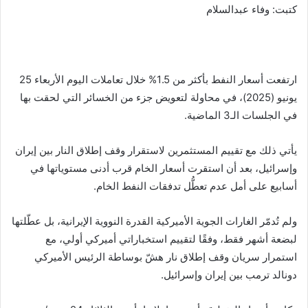
a
Li
e
A
b
e
كتبت: وفاء عبدالسلام
m
n
n
p
o
k
g
p
o
er
k
ارتفعت أسعار النفط بأكثر من 1.5% خلال تعاملات اليوم الأربعاء 25
يونيو (2025)، في محاولة لتعويض جزء من الخسائر التي لحقت بها
في الجلسات الـ3 الماضية.
يأتي ذلك مع تقييم المستثمرين لاستقرار وقف إطلاق النار بين إيران
وإسرائيل، بعد أن استقرت أسعار الخام قرب أدنى مستوياتها في
أسابيع على أمل عدم تعطُّل تدفقات النفط الخام.
ولم تُدمّر الغارات الجوية الأميركية القدرة النووية الإيرانية، بل عطّلتها
لبضعة أشهر فقط، وفقًا لتقييم استخباراتي أميركي أولي، مع
استمرار سريان وقف إطلاق نار هشّ بوساطة الرئيس الأميركي
دونالد ترمب بين إيران وإسرائيل.