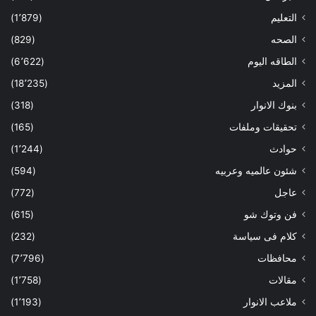
التعليم
(1٬879)
الصحه
(829)
الطاقه اليوم
(6٬622)
المزيد
(18٬235)
بنوك الانوار
(318)
تحقيقات وملفات
(165)
حوادث
(1٬244)
شئون عالميه وعربيه
(594)
عاجل
(772)
فن وتوك شو
(615)
كلام فى سياسة
(232)
محافظات
(7٬796)
مقالات
(1٬758)
ملاعب الانوار
(1٬193)