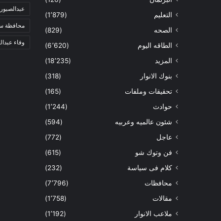
عبدالصبور
التعليم
(1٬879)
محافظة س
الصحه
(829)
وفاء عبدال
الطاقه اليوم
(6٬620)
المزيد
(18٬235)
بنوك الانوار
(318)
تحقيقات وملفات
(165)
حوادث
(1٬244)
شئون عالميه وعربيه
(594)
عاجل
(772)
فن وتوك شو
(615)
كلام فى سياسة
(232)
محافظات
(7٬796)
مقالات
(1٬758)
ملاعب الانوار
(1٬192)