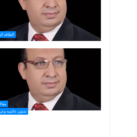
الطاقه الي
مقال
شئون عالميه وعرب