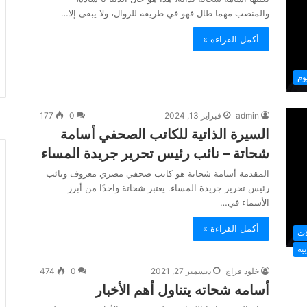
والمنصب مهما طال فهو في طريقه للزوال، ولا يبقى إلا…
أكمل القراءة »
وم
admin
فبراير 13, 2024
0
177
السيرة الذاتية للكاتب الصحفي أسامة
شحاتة – نائب رئيس تحرير جريدة المساء
المقدمة أسامة شحاتة هو كاتب صحفي مصري معروف ونائب
رئيس تحرير جريدة المساء. يعتبر شحاتة واحدًا من أبرز
الأسماء في…
أكمل القراءة »
ات
يه
خلود فراج
ديسمبر 27, 2021
0
474
أسامه شحاته يتناول أهم الأخبار