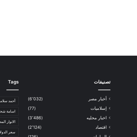
تصنيفات
Tags
أخبار مصر
(6٬032)
أحمد سلامة
إسلاميات
(77)
اسامة شحا
اخبار محليه
(3٬486)
الانوار الم
اقتصاد
(2٬124)
سعر الدولا
البرلمان
(126)