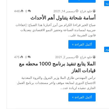
يه
خلود فراج
ديسمبر 14, 2021
0
446
أسامة شحاتة يتناول أهم الأحداث
صباح الخير قراءنا الكرام من أبرز أخبارنا هذا الصباح: إعفاءات
ضريبية لمساندة الصناعة وتحفيز النمو الاقتصادي بتعديلات
قانون الضريبة على…
أكمل القراءة »
وم
خلود فراج
ديسمبر 2, 2021
0
475
الملا يتابع تنفيذ برنامج 1000 محطه مع
قيادات الغاز
ترأس المهندس طارق الملا وزير البترول والثروة المعدنية
الاجتماع الدورى لمتابعة موقف واخر مستجدات برنامج العمل
الجارى تنفيذه لزيادة عدد…
أكمل القراءة »