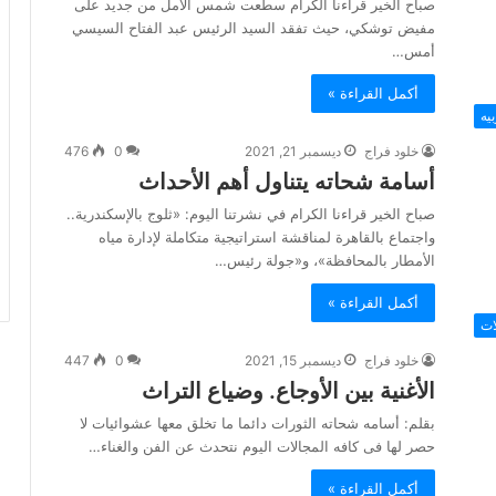
صباح الخير قراءنا الكرام سطعت شمس الأمل من جديد على
مفيض توشكي، حيث تفقد السيد الرئيس عبد الفتاح السيسي
أمس…
أكمل القراءة »
يه
خلود فراج
ديسمبر 21, 2021
0
476
أسامة شحاته يتناول أهم الأحداث
صباح الخير قراءنا الكرام في نشرتنا اليوم: «ثلوج بالإسكندرية..
واجتماع بالقاهرة لمناقشة استراتيجية متكاملة لإدارة مياه
الأمطار بالمحافظة»، و«جولة رئيس…
أكمل القراءة »
ات
خلود فراج
ديسمبر 15, 2021
0
447
الأغنية بين الأوجاع. وضياع التراث
بقلم: أسامه شحاته الثورات دائما ما تخلق معها عشوائيات لا
حصر لها فى كافه المجالات اليوم نتحدث عن الفن والغناء…
أكمل القراءة »