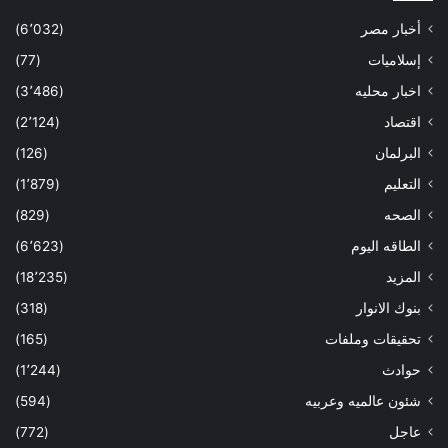
أخبار مصر
(6٬032)
إسلاميات
(77)
اخبار محليه
(3٬486)
اقتصاد
(2٬124)
البرلمان
(126)
التعليم
(1٬879)
الصحه
(829)
الطاقه اليوم
(6٬623)
المزيد
(18٬235)
بنوك الانوار
(318)
تحقيقات وملفات
(165)
حوادث
(1٬244)
شئون عالميه وعربيه
(594)
عاجل
(772)