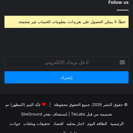
Follow us
خطأ، لا يمكن الحصول على تغريدات، معلومات الحساب غير صحيحة.
أدخل
بريدك
الإلكتروني
© حقوق النشر 2026، جميع الحقوق محفوظة |
جَنَّة الثيم (المظهر) تم
تصميمه من قِبل TieLabs
| مُستضاف بفخر
SiteGround
الرئيسية
الطاقه اليوم
اخبار محليه
اقتصاد
تحقيقات وملفات
حوادث
عاجل
المزيد