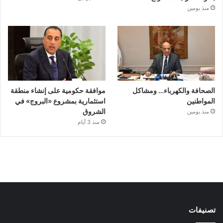
منذ يومين
الصحافة والكهرباء… ومشاكل
موافقة حكومية على إنشاء منطقة
المواطنين
استثمارية بمشروع «البروج» في
الشروق
منذ يومين
منذ 3 أيام
تصنيفات