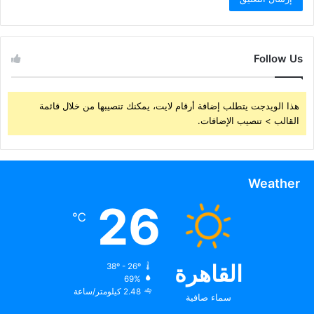
Follow Us
هذا الويدجت يتطلب إضافة أرقام لايت، يمكنك تنصيبها من خلال قائمة
القالب > تنصيب الإضافات.
Weather
26
℃
القاهرة
38º - 26º
69%
2.48 كيلومتر/ساعة
سماء صافية