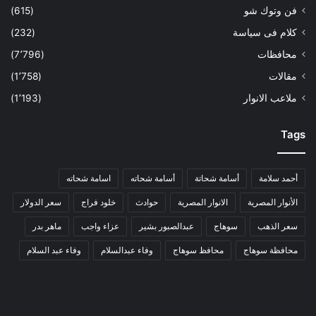
فن وتوك شو
(615)
كلام فى سياسة
(232)
محافظات
(7٬796)
مقالات
(1٬758)
ملاعب الانوار
(1٬193)
Tags
أحمد سلامة
أسامة شحاتة
أسامة شحاته
اسامة شحاته
الأنوار المصرية
الانوار المصرية
حوادث
خلود فراج
سعر الدولار
سعر الذهب
سوهاج
عبدالصبور بشير
عزاء واجب
ماهر بدر
محافظة سوهاج
محافظ سوهاج
وفاء عبدالسلام
وفاء عبد السلام