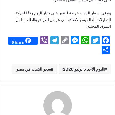
وتبقى أسعار الذهب عرضة للتغير على مدار اليوم وفقًا لحركة
التداولات العالمية، بالإضافة إلى عوامل العرض والطلب داخل
السوق المحلية.
Vi
T
C
M
W
T
F
Share
b
el
o
e
h
w
a
S
er
e
p
s
at
itt
c
h
gr
y
s
s
er
e
ar
اليوم الأحد 5 يوليو 2026
سعر الذهب في مصر
a
Li
e
A
b
e
m
n
n
p
o
k
g
p
o
er
k