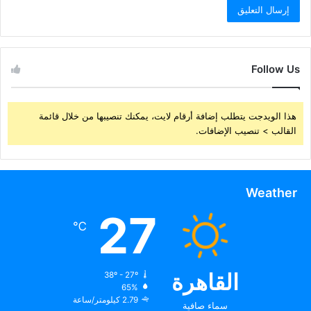
Follow Us
هذا الويدجت يتطلب إضافة أرقام لايت، يمكنك تنصيبها من خلال قائمة
القالب > تنصيب الإضافات.
Weather
27
℃
القاهرة
38º - 27º
65%
2.79 كيلومتر/ساعة
سماء صافية