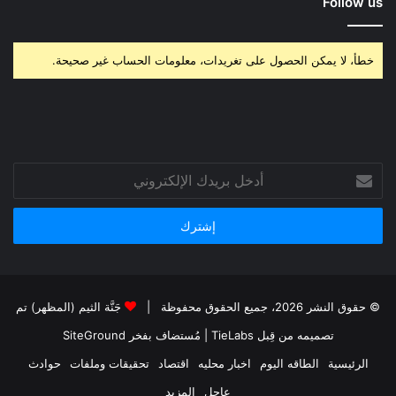
Follow us
خطأ، لا يمكن الحصول على تغريدات، معلومات الحساب غير صحيحة.
أدخل
بريدك
الإلكتروني
© حقوق النشر 2026، جميع الحقوق محفوظة |
جَنَّة الثيم (المظهر) تم
تصميمه من قِبل TieLabs
| مُستضاف بفخر
SiteGround
الرئيسية
الطاقه اليوم
اخبار محليه
اقتصاد
تحقيقات وملفات
حوادث
عاجل
المزيد