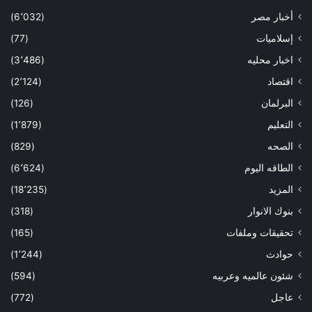
أخبار مصر
(6٬032)
إسلاميات
(77)
اخبار محليه
(3٬486)
اقتصاد
(2٬124)
البرلمان
(126)
التعليم
(1٬879)
الصحه
(829)
الطاقه اليوم
(6٬624)
المزيد
(18٬235)
بنوك الانوار
(318)
تحقيقات وملفات
(165)
حوادث
(1٬244)
شئون عالميه وعربيه
(594)
عاجل
(772)