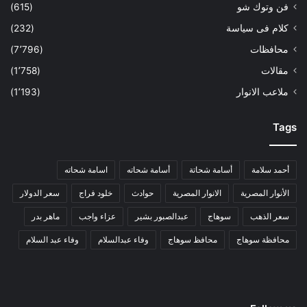
فن وتوك شو
(615)
كلام فى سياسة
(232)
محافظات
(7٬796)
مقالات
(1٬758)
ملاعب الانوار
(1٬193)
Tags
أحمد سلامة
أسامة شحاتة
أسامة شحاته
اسامة شحاته
الأنوار المصرية
الانوار المصرية
حوادث
خلود فراج
سعر الدولار
سعر الذهب
سوهاج
عبدالصبور بشير
عزاء واجب
ماهر بدر
محافظة سوهاج
محافظ سوهاج
وفاء عبدالسلام
وفاء عبد السلام