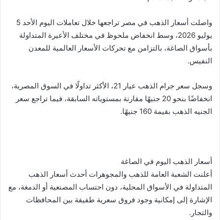
m
n
n
p
o
k
g
p
o
واصلت أسعار الذهب في مصر تراجعها خلال تعاملات اليوم الأحد 5
er
k
يوليو 2026، وسط انخفاض ملحوظ في مختلف الأعيرة المتداولة
بأسواق الصاغة، بالتزامن مع تحركات الأسعار العالمية للمعدن
النفيس.
وسجل سعر جرام الذهب عيار 21، الأكثر تداولًا في السوق المصرية،
انخفاضًا بنحو 20 جنيهًا مقارنة بمستوياته السابقة، فيما تراجع سعر
الجنيه الذهب بقيمة 160 جنيهًا.
أسعار الذهب اليوم في الصاغة
أعلنت الشعبة العامة للذهب والمجوهرات أحدث أسعار الذهب
المتداولة في الأسواق المحلية، دون احتساب المصنعية أو الدمغة، مع
الإشارة إلى إمكانية وجود فروق سعرية طفيفة بين المحافظات
والتجار.