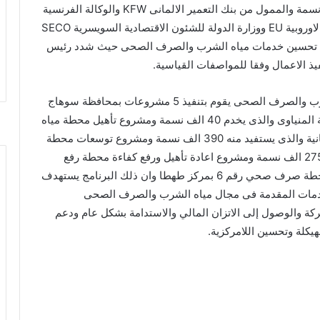
تنفيذها بقيمة 945 مليون جنيه ويستفيد منه 694 الف نسمة والممول من بنك التعمير الالمانى KFW والوكالة الفرنسية
للتنمية AFD وبنك الاستثمار الاوروبى EIB والمفوضية الاوروبية EU ووزارة الدولة للشئون الاقتصادية السويسرية SECO
ج تحسين خدمات مياه الشرب والصرف الصحى حيث شدد رئيس
يذ الاعمال وفقا للمواصفات القياسية.
ومن الجدير بالذكر ان برنامج تحسين خدمات مياه الشرب والصرف الصحى يقوم بتنفيذ 5 مشروعات بمحافظة سوهاج
تتمثل فى مشروع صرف صحى قرية اولاد عزاز ومنطقة المنياوى والذى يخدم 40 الف نسمة ومشروع تأهيل محطة مياه
سوهاج غرب السطحية الانجليزى بطاقة 100 لتر لكل ثانية والذى يستفيد منه 390 الف نسمة ومشروع توسعات محطة
صرف صحي رقم 4 بمدينة سوهاج والذى يستفيد منه 275 الف نسمة ومشروع اعادة تأهيل ورفع كفاءة محطة رفع
صرف صحي رقم 5 بمدينة طهطا ومشروع توسعات محطة صرف صحي رقم 6 بمركز طهطا وان ذلك البرنامج يستهدف
لخدمات المقدمة فى مجال مياه الشرب والصرف الصحى
ركة والوصول إلى الاتزان المالي والاستدامة بشكل عام ودعم
كلة وتحسين اللامركزية.