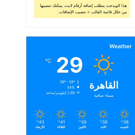
هذا الويدجت يتطلب إضافة أرقام لايت، يمكنك تنصيبها
من خلال قائمة القالب > تنصيب الإضافات.
Weather
29
℃
القاهرة
38º - 28º
54%
2.69 كيلومتر/ساعة
سماء صافية
43
41
39
38
38
℃
℃
℃
℃
℃
السبت
الأحد
الأثنين
الثلاثاء
الأربعاء