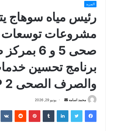
المزيد
رئيس مياه سوهاج يتف
مشروعات توسعات 
صحى 5 و 6 
برنامج تحسين خدما
والصرف الصحى IWSP 2
أرسل
محمد اسامه
يونيو 29, 2026
بريدا
فيسبوك
تويتر
لينكدإن
بينتيريست
إلكترونيا