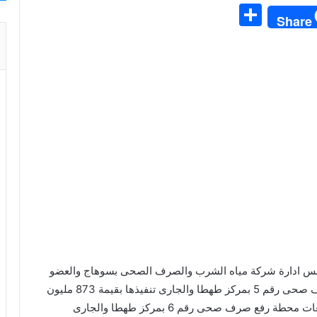
S
Share
h
ar
e
جلس ادارة شركة مياه الشرب والصرف الصحى بسوهاج والعضو
المنتدب اعمال تنفيذ مشروع توسعات محطة رفع صرف صحى رقم 5 بمركز طهطا والجارى تنفيذها بقيمة 873 مليون
جنيه ويستفيد منه 513 الف نسمة وكذلك مشروع توسعات محطة رفع صرف صحى رقم 6 بمركز طهطا والجارى