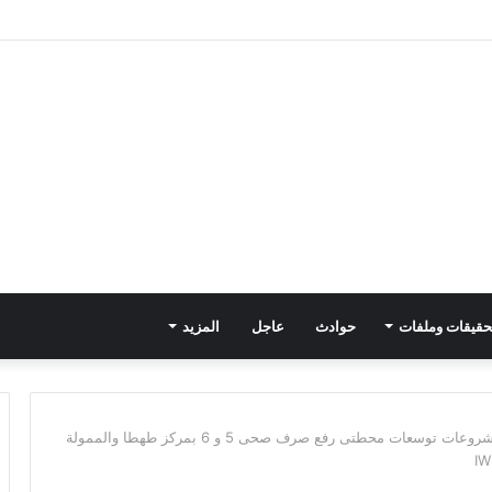
حقيقات وملفات
حوادث
عاجل
المزيد
رئيس مياه سوهاج يتفقد اعمال تنفيذ مشروعات توسعات محطتى رفع صرف صحى 5 و 6 بمركز طهطا والممولة