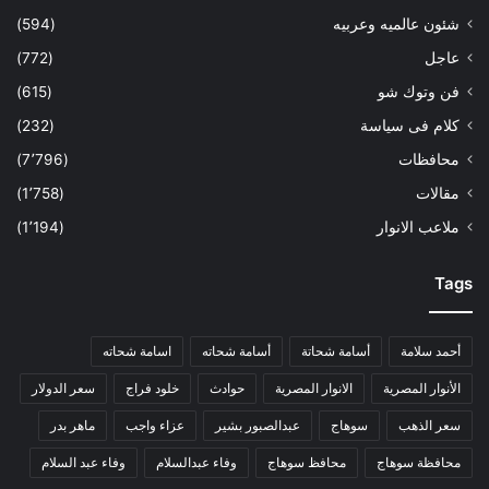
شئون عالميه وعربيه
(594)
عاجل
(772)
فن وتوك شو
(615)
كلام فى سياسة
(232)
محافظات
(7٬796)
مقالات
(1٬758)
ملاعب الانوار
(1٬194)
Tags
أحمد سلامة
أسامة شحاتة
أسامة شحاته
اسامة شحاته
الأنوار المصرية
الانوار المصرية
حوادث
خلود فراج
سعر الدولار
سعر الذهب
سوهاج
عبدالصبور بشير
عزاء واجب
ماهر بدر
محافظة سوهاج
محافظ سوهاج
وفاء عبدالسلام
وفاء عبد السلام