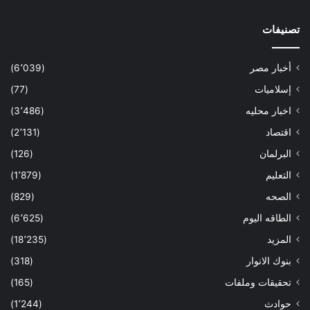
تصنيفات
أخبار مصر
(6٬039)
إسلاميات
(77)
اخبار محليه
(3٬486)
اقتصاد
(2٬131)
البرلمان
(126)
التعليم
(1٬879)
الصحه
(829)
الطاقه اليوم
(6٬625)
المزيد
(18٬235)
بنوك الانوار
(318)
تحقيقات وملفات
(165)
حوادث
(1٬244)