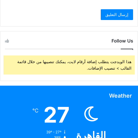
Follow Us
هذا الويدجت يتطلب إضافة أرقام لايت، يمكنك تنصيبها من خلال قائمة
القالب > تنصيب الإضافات.
Weather
27
℃
القاهرة
39º - 27º
39%