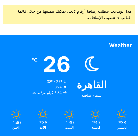
هذا الويدجت يتطلب إضافة أرقام لايت، يمكنك تنصيبها من خلال قائمة
القالب > تنصيب الإضافات.
Weather
26
℃
القاهرة
38º - 25º
65%
2.84 كيلومتر/ساعة
سماء صافية
40
38
39
39
38
℃
℃
℃
℃
℃
الخميس
الجمعة
السبت
الأحد
الأثنين