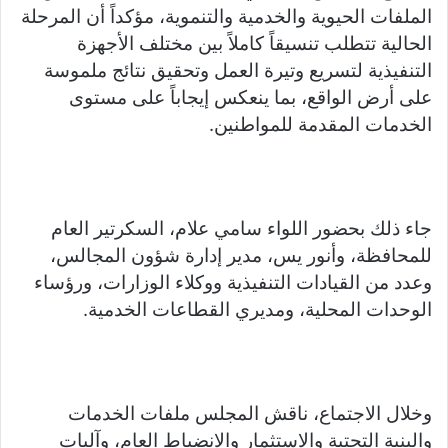
a
Li
e
A
b
e
الملفات الحيوية والخدمية والتنموية، مؤكداً أن المرحلة
m
n
n
p
o
الحالية تتطلب تنسيقاً كاملاً بين مختلف الأجهزة
k
g
p
o
التنفيذية لتسريع وتيرة العمل وتحقيق نتائج ملموسة
er
k
على أرض الواقع، بما ينعكس إيجاباً على مستوى
الخدمات المقدمة للمواطنين.
جاء ذلك بحضور اللواء سامي علام، السكرتير العام
للمحافظة، وأنور يس، مدير إدارة شؤون المجالس،
وعدد من القيادات التنفيذية ووكلاء الوزارات، ورؤساء
الوحدات المحلية، ومديري القطاعات الخدمية.
وخلال الاجتماع، ناقش المجلس ملفات الخدمات
والبنية التحتية والاستثمار والانضباط العام، وآليات