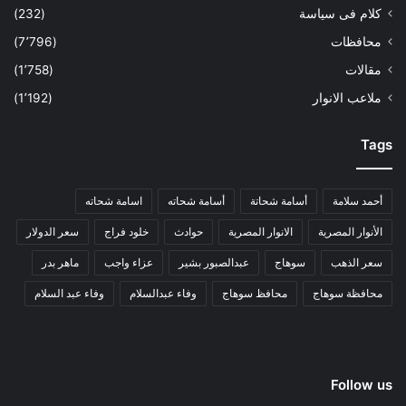
كلام فى سياسة
(232)
محافظات
(7٬796)
مقالات
(1٬758)
ملاعب الانوار
(1٬192)
Tags
أحمد سلامة
أسامة شحاتة
أسامة شحاته
اسامة شحاته
الأنوار المصرية
الانوار المصرية
حوادث
خلود فراج
سعر الدولار
سعر الذهب
سوهاج
عبدالصبور بشير
عزاء واجب
ماهر بدر
محافظة سوهاج
محافظ سوهاج
وفاء عبدالسلام
وفاء عبد السلام
Follow us