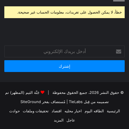
خطأ، لا يمكن الحصول على تغريدات، معلومات الحساب غير صحيحة.
أدخل
بريدك
الإلكتروني
© حقوق النشر 2026، جميع الحقوق محفوظة |
جَنَّة الثيم (المظهر) تم
تصميمه من قِبل TieLabs
| مُستضاف بفخر
SiteGround
الرئيسية
الطاقه اليوم
اخبار محليه
اقتصاد
تحقيقات وملفات
حوادث
عاجل
المزيد