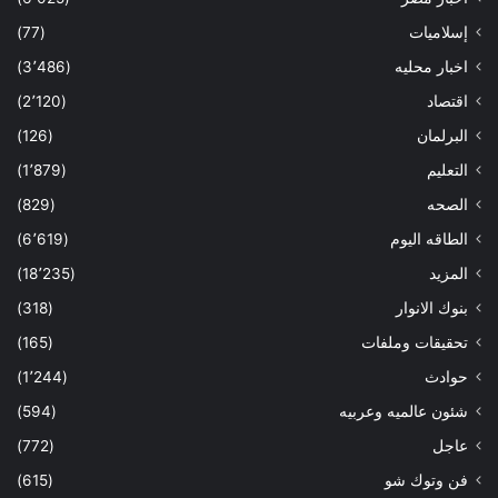
إسلاميات
(77)
اخبار محليه
(3٬486)
اقتصاد
(2٬120)
البرلمان
(126)
التعليم
(1٬879)
الصحه
(829)
الطاقه اليوم
(6٬619)
المزيد
(18٬235)
بنوك الانوار
(318)
تحقيقات وملفات
(165)
حوادث
(1٬244)
شئون عالميه وعربيه
(594)
عاجل
(772)
فن وتوك شو
(615)