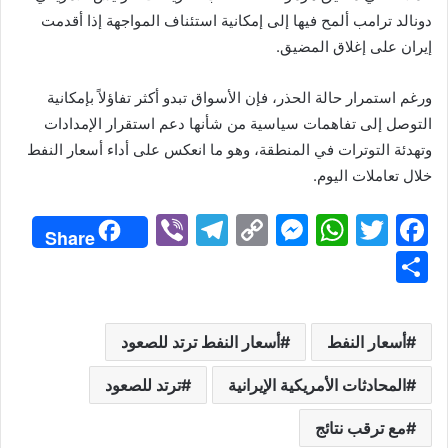
دونالد ترامب ألمح فيها إلى إمكانية استئناف المواجهة إذا أقدمت
إيران على إغلاق المضيق.
ورغم استمرار حالة الحذر، فإن الأسواق تبدو أكثر تفاؤلاً بإمكانية
التوصل إلى تفاهمات سياسية من شأنها دعم استقرار الإمدادات
وتهدئة التوترات في المنطقة، وهو ما انعكس على أداء أسعار النفط
خلال تعاملات اليوم.
Vi
T
C
M
W
T
F
Share
b
el
o
e
h
w
a
S
er
e
p
s
at
itt
c
h
gr
y
s
s
er
e
ar
أسعار النفط
أسعار النفط ترتد للصعود
a
Li
e
A
b
e
m
n
n
p
o
المحادثات الأمريكية الإيرانية
ترتد للصعود
k
g
p
o
مع ترقب نتائج