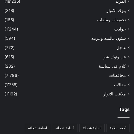
المزيد
(18٬235)
بنوك الانوار
(318)
تحقيقات وملفات
(165)
حوادث
(1٬244)
شئون عالميه وعربيه
(594)
عاجل
(772)
فن وتوك شو
(615)
كلام فى سياسة
(232)
محافظات
(7٬796)
مقالات
(1٬758)
ملاعب الانوار
(1٬192)
Tags
أحمد سلامة
أسامة شحاتة
أسامة شحاته
اسامة شحاته