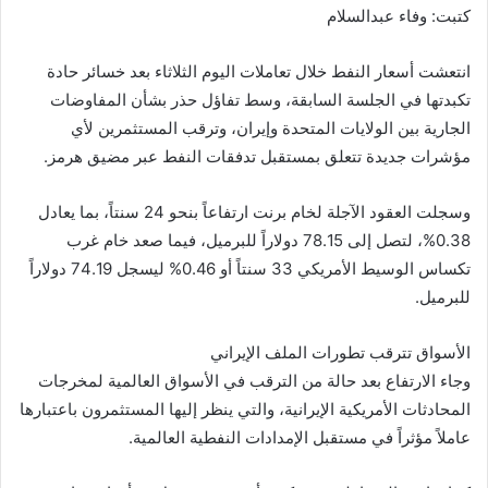
m
n
n
p
o
كتبت: وفاء عبدالسلام
k
g
p
o
er
k
انتعشت أسعار النفط خلال تعاملات اليوم الثلاثاء بعد خسائر حادة
تكبدتها في الجلسة السابقة، وسط تفاؤل حذر بشأن المفاوضات
الجارية بين الولايات المتحدة وإيران، وترقب المستثمرين لأي
مؤشرات جديدة تتعلق بمستقبل تدفقات النفط عبر مضيق هرمز.
وسجلت العقود الآجلة لخام برنت ارتفاعاً بنحو 24 سنتاً، بما يعادل
0.38%، لتصل إلى 78.15 دولاراً للبرميل، فيما صعد خام غرب
تكساس الوسيط الأمريكي 33 سنتاً أو 0.46% ليسجل 74.19 دولاراً
للبرميل.
الأسواق تترقب تطورات الملف الإيراني
وجاء الارتفاع بعد حالة من الترقب في الأسواق العالمية لمخرجات
المحادثات الأمريكية الإيرانية، والتي ينظر إليها المستثمرون باعتبارها
عاملاً مؤثراً في مستقبل الإمدادات النفطية العالمية.