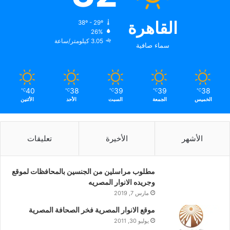
القاهرة
38º - 29º
26%
3.05 كيلومتر/ساعة
سماء صافية
40
38
39
39
38
℃
℃
℃
℃
℃
الخميس
الجمعة
السبت
الأحد
الأثنين
الأشهر
الأخيرة
تعليقات
مطلوب مراسلين من الجنسين بالمحافظات لموقع
وجريده الانوار المصريه
مارس 7, 2019
موقع الانوار المصرية فخر الصحافة المصرية
يوليو 30, 2011