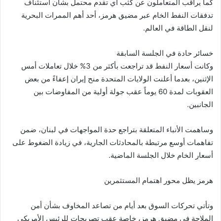
كما يراقب المتعاملون عن كثب أي تقدم محتمل بشأن استئناف
تدفقات النفط الخام عبر مضيق هرمز، أحد أهم الممرات البحرية
لنقل الطاقة في العالم.
خسائر حادة في الجلسة السابقة
وكانت أسعار النفط قد تراجعت بأكثر من 3% خلال تعاملات أمس
الإثنين، بعدما أعلنت الولايات المتحدة منح إيران إعفاءً من بعض
العقوبات لمدة 60 يوماً عقب جولة أولية من المفاوضات بين
الجانبين.
وساهمت الأنباء المتعلقة بتراجع حدة المواجهات في لبنان، ضمن
تفاهمات أوسع مرتبطة بالمحادثات الجارية، في زيادة الضغوط على
أسعار الخام خلال الجلسة الماضية.
هرمز يظل محور اهتمام المستثمرين
وتأتي تحركات السوق بعد أيام من تصاعد المخاوف بشأن أمن
الملاحة في مضيق هرمز، خاصة عقب تصريحات للرئيس الأمريكي