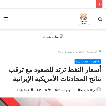
بحث
الق
عن
الرئيسية
/
شئون عالميه وعربيه
شئون عالميه وعربيه
أسعار النفط ترتد للصعود مع ترقب
نتائج المحادثات الأمريكية الإيرانية
أرسل
وفاء شرقيه
يونيو 23, 2026
0
1
دقيقة واحدة
بريدا
إلكترونيا