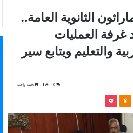
راثون الثانوية العامة..
غرفة العمليات
بية والتعليم ويتابع سير
0
1
دقيقة واحدة
بوكيت
Odnoklassniki