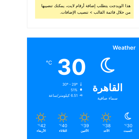
هذا الويدجت يتطلب إضافة أرقام لايت، يمكنك تنصيبها
من خلال قائمة القالب > تنصيب الإضافات.
Weather
30
℃
القاهرة
30º - 29º
51%
6.51 كيلومتر/ساعة
سماء صافية
42
40
39
38
30
℃
℃
℃
℃
℃
السبت
الأحد
الأثنين
الثلاثاء
الأربعاء