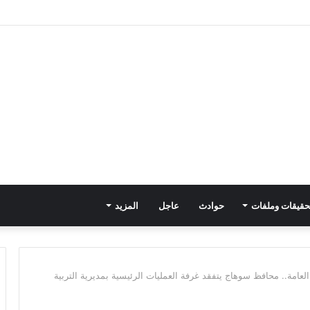
حقيقات وملفات
حوادث
عاجل
المزيد
 العامة.. محافظ سوهاج يتفقد غرفة العمليات الرئيسية بمديرية التربية