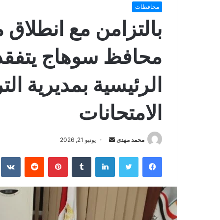
محافظات
بالتزامن مع انطلاق ما
محافظ سوهاج يتفقد 
الرئيسية بمديرية التر
الامتحانات
أرسل
محمد مهدى
يونيو 21, 2026
بريدا
فيسبوك
تويتر
لينكدإن
بينتيريست
إلكترونيا