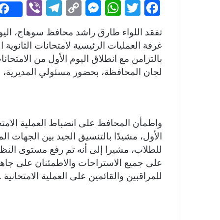
Vi
T
C
M
W
T
F
b
el
o
e
h
w
a
تفقد اللواء طارق راشد محافظ سوهاج، اليو
er
e
p
s
at
itt
c
غرفة العمليات الرئيسية لامتحانات الثانوية ال
gr
y
s
s
er
e
بالتزامن مع انطلاق اليوم الأول من الامتحا
a
Li
e
A
b
لجان المحافظة، بحضور مسئولي المديرية، و
m
n
n
p
o
k
g
p
o
er
k
واطمأن المحافظ على انضباط العملية الامت
الأول، مشيدًا بالتنسيق الجيد بين الجهات الم
للطلاب، مشيرا إلى أنه تم رفع مستوى النظا
على جميع الاستراحات والاطمئنان على جاهزي
للمراقبين والقائمين على العملية الامتحانية .