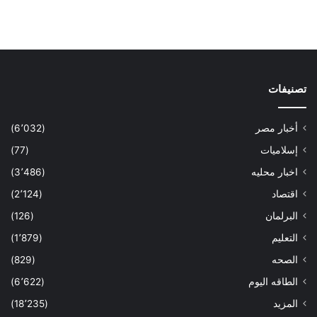
تصنيفات
أخبار مصر
(6٬032)
إسلاميات
(77)
اخبار محليه
(3٬486)
اقتصاد
(2٬124)
البرلمان
(126)
التعليم
(1٬879)
الصحه
(829)
الطاقه اليوم
(6٬622)
المزيد
(18٬235)