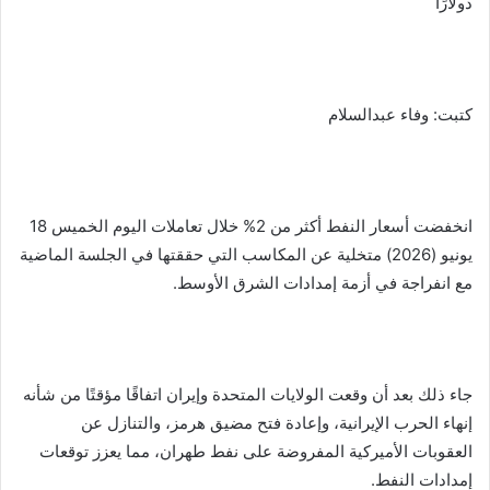
دولارًا
a
Li
e
A
b
e
m
n
n
p
o
k
g
p
o
er
k
كتبت: وفاء عبدالسلام
انخفضت أسعار النفط أكثر من 2% خلال تعاملات اليوم الخميس 18
يونيو (2026) متخلية عن المكاسب التي حققتها في الجلسة الماضية
مع انفراجة في أزمة إمدادات الشرق الأوسط.
جاء ذلك بعد أن وقعت الولايات المتحدة وإيران اتفاقًا مؤقتًا من شأنه
إنهاء الحرب الإيرانية، وإعادة فتح مضيق هرمز، والتنازل عن
العقوبات الأميركية المفروضة على نفط طهران، مما يعزز توقعات
إمدادات النفط.