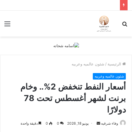
بحث
الق
عن
الرئيسية
/
شئون عالميه وعربيه
شئون عالميه وعربيه
أسعار النفط تنخفض 2%.. وخام
برنت لشهر أغسطس تحت 78
دولارًا
أرسل
وفاء شرقيه
يونيو 18, 2026
0
0
دقيقة واحدة
بريدا