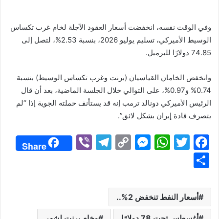
وفي الوقت نفسه، انخفضت أسعار العقود الآجلة لخام غرب تكساس
الوسيط الأميركي، تسليم يوليو 2026، بنسبة 2.53%، لتصل إلى
74.85 دولارًا للبرميل.
وانخفض الخامان القياسيان (برنت وغرب تكساس الوسيط) بنسبة
0.74% و0.97%، على التوالي خلال الجلسة الماضية، بعد أن قال
الرئيس الأميركي دونالد ترمب إنه قد يستأنف حملته الجوية إذا “لم
يتصرف قادة إيران بشكل لائق”.
Vi
T
C
M
W
T
F
Share
b
el
o
e
h
w
a
S
er
e
p
s
at
itt
c
h
gr
y
s
s
er
e
ar
أسعار النفط تنخفض 2%..
a
Li
e
A
b
e
أغسطس تحت 78 دولارًا
وخام برنت لشهر