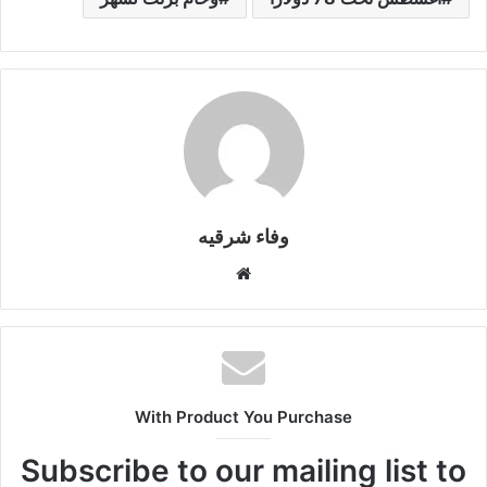
m
n
n
p
o
k
g
p
o
er
k
وفاء شرقيه
موقع
الويب
With Product You Purchase
Subscribe to our mailing list to