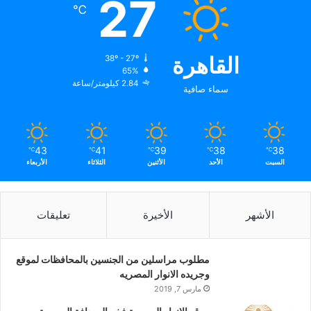
27
℃
القاهرة
38º - 27º
65%
2.84 كيلومتر/ساعة
سماء صافية
43
41
39
38
38
℃
℃
℃
℃
℃
السبت
الأحد
الأثنين
الثلاثاء
الأربعاء
الأشهر
الأخيرة
تعليقات
مطلوب مراسلين من الجنسين بالمحافظات لموقع
وجريده الانوار المصريه
مارس 7, 2019