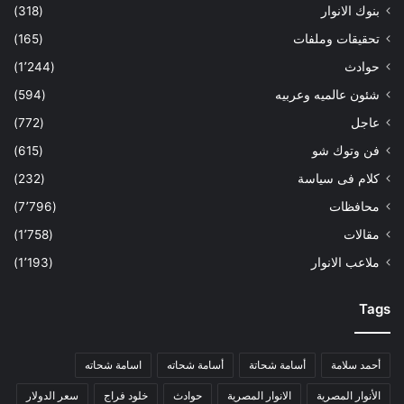
بنوك الانوار
(318)
تحقيقات وملفات
(165)
حوادث
(1٬244)
شئون عالميه وعربيه
(594)
عاجل
(772)
فن وتوك شو
(615)
كلام فى سياسة
(232)
محافظات
(7٬796)
مقالات
(1٬758)
ملاعب الانوار
(1٬193)
Tags
أحمد سلامة
أسامة شحاتة
أسامة شحاته
اسامة شحاته
الأنوار المصرية
الانوار المصرية
حوادث
خلود فراج
سعر الدولار