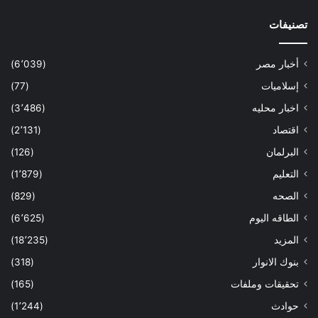
تصنيفات
أخبار مصر
(6٬039)
إسلاميات
(77)
اخبار محليه
(3٬486)
اقتصاد
(2٬131)
البرلمان
(126)
التعليم
(1٬879)
الصحه
(829)
الطاقه اليوم
(6٬625)
المزيد
(18٬235)
بنوك الانوار
(318)
تحقيقات وملفات
(165)
حوادث
(1٬244)