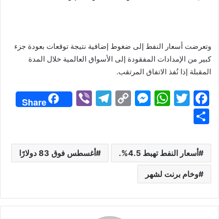
وتعرضت أسعار النفط إلى ضغوط إضافية نتيجة توقعات بعودة جزء
كبير من الإمدادات المفقودة إلى الأسواق العالمية خلال المدة
المقبلة إذا نُفذ الاتفاق المرتقب.
Vi
T
C
M
W
T
F
Share
b
el
o
e
h
w
a
S
er
e
p
s
at
itt
c
h
gr
y
s
s
er
e
ar
أسعار النفط تهبط 4.5%.
أغسطس فوق 83 دولارًا
a
Li
e
A
b
e
m
n
n
p
o
وخام برنت لشهر
k
g
p
o
er
k