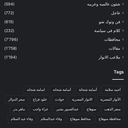
شئون عالميه وعربيه
(594)
عاجل
(772)
فن وتوك شو
(615)
كلام فى سياسة
(232)
محافظات
(7٬796)
مقالات
(1٬758)
ملاعب الانوار
(1٬194)
Tags
أحمد سلامة
أسامة شحاتة
أسامة شحاته
اسامة شحاته
الأنوار المصرية
الانوار المصرية
حوادث
خلود فراج
سعر الدولار
سعر الذهب
سوهاج
عبدالصبور بشير
عزاء واجب
ماهر بدر
محافظة سوهاج
محافظ سوهاج
وفاء عبدالسلام
وفاء عبد السلام