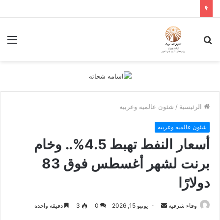
بحث
الق
عن
الرئيسية
/
شئون عالميه وعربيه
شئون عالميه وعربيه
أسعار النفط تهبط 4.5%.. وخام
برنت لشهر أغسطس فوق 83
دولارًا
أرسل
وفاء شرقيه
يونيو 15, 2026
0
3
دقيقة واحدة
بريدا