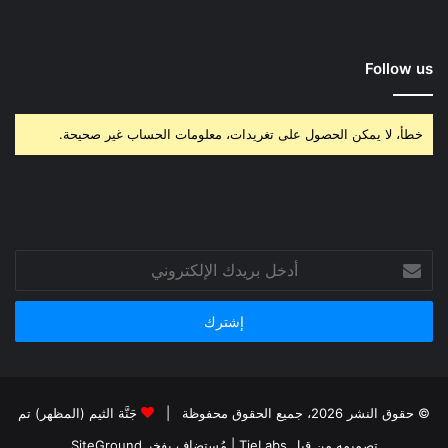
Follow us
خطأ، لا يمكن الحصول على تغريدات، معلومات الحساب غير صحيحة.
أدخل
بريدك
الإلكتروني
© حقوق النشر 2026، جميع الحقوق محفوظة |
جَنَّة الثيم (المظهر) تم
تصميمه من قِبل TieLabs
| مُستضاف بفخر
SiteGround