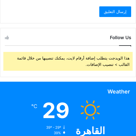
Follow Us
هذا الويدجت يتطلب إضافة أرقام لايت، يمكنك تنصيبها من خلال قائمة
القالب > تنصيب الإضافات.
Weather
29
℃
القاهرة
39º - 29º
39%