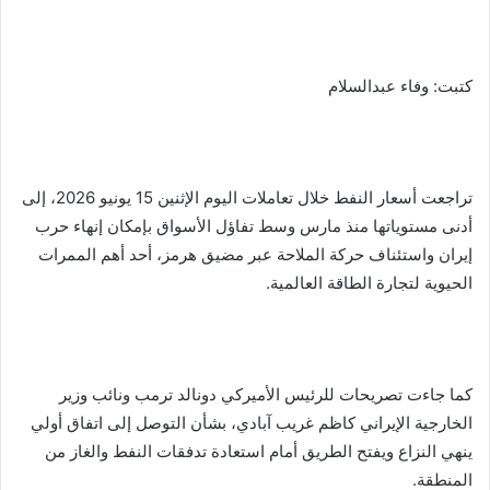
a
Li
e
A
b
e
m
n
n
p
o
k
g
p
o
كتبت: وفاء عبدالسلام
er
k
تراجعت أسعار النفط خلال تعاملات اليوم الإثنين 15 يونيو 2026، إلى
أدنى مستوياتها منذ مارس وسط تفاؤل الأسواق بإمكان إنهاء حرب
إيران واستئناف حركة الملاحة عبر مضيق هرمز، أحد أهم الممرات
الحيوية لتجارة الطاقة العالمية.
كما جاءت تصريحات للرئيس الأميركي دونالد ترمب ونائب وزير
الخارجية الإيراني كاظم غريب آبادي، بشأن التوصل إلى اتفاق أولي
ينهي النزاع ويفتح الطريق أمام استعادة تدفقات النفط والغاز من
المنطقة.