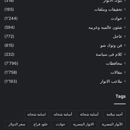
بنوك الانوار
(318)
تحقيقات وملفات
(165)
حوادث
(1٬244)
شئون عالميه وعربيه
(594)
عاجل
(772)
فن وتوك شو
(615)
كلام فى سياسة
(232)
محافظات
(7٬796)
مقالات
(1٬758)
ملاعب الانوار
(1٬193)
Tags
أحمد سلامة
أسامة شحاتة
أسامة شحاته
اسامة شحاته
الأنوار المصرية
الانوار المصرية
حوادث
خلود فراج
سعر الدولار