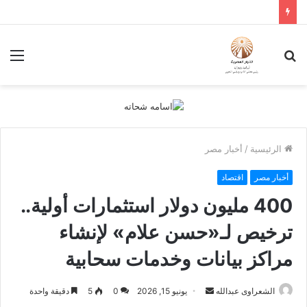
بحث
الق
عن
الرئيسية
/
أخبار مصر
أخبار مصر
اقتصاد
400 مليون دولار استثمارات أولية..
ترخيص لـ«حسن علام» لإنشاء
مراكز بيانات وخدمات سحابية
أرسل
الشعراوى عبدالله
يونيو 15, 2026
0
5
دقيقة واحدة
بريدا