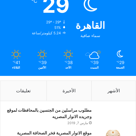
29
℃
القاهرة
29º - 29º
51%
5.24 كيلومتر/ساعة
سماء صافية
41
39
38
39
29
℃
℃
℃
℃
℃
الجمعة
السبت
الأحد
الأثنين
الثلاثاء
الأشهر
الأخيرة
تعليقات
مطلوب مراسلين من الجنسين بالمحافظات لموقع
وجريده الانوار المصريه
مارس 7, 2019
موقع الانوار المصرية فخر الصحافة المصرية