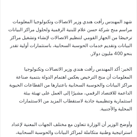
a
Li
e
A
b
e
m
n
n
p
o
k
g
p
o
شهد المهندس رأفت هندي وزير الاتصالات وتكنولوجيا المعلومات
er
k
مراسم منح شركة حسن علام للبنية الرقمية ولحلول مراكز البيانات
ترخيصًا من الجهاز القومي لتنظيم الاتصالات لإنشاء وتشغيل مراكز
البيانات وتقديم خدمات الحوسبة السحابية، باستثمارات أولية تقدر
بنحو 400 مليون دولار.
الخبر: أكد المهندس رأفت هندي وزير الاتصالات وتكنولوجيا
المعلومات أن منح الترخيص يعكس اهتمام الدولة بتنمية صناعة
مراكز البيانات والحوسبة السحابية باعتبارها من القطاعات الحيوية
الداعمة للاقتصاد الرقمي، مشيرًا إلى العمل على تهيئة بيئة
استثمارية وتنظيمية جاذبة لاستقطاب المزيد من الاستثمارات
المحلية والأجنبية.
وأوضح الوزير أن الوزارة تتعاون مع مختلف الجهات المعنية لإعداد
استراتيجية وطنية متكاملة لمراكز البيانات والحوسبة السحابية،