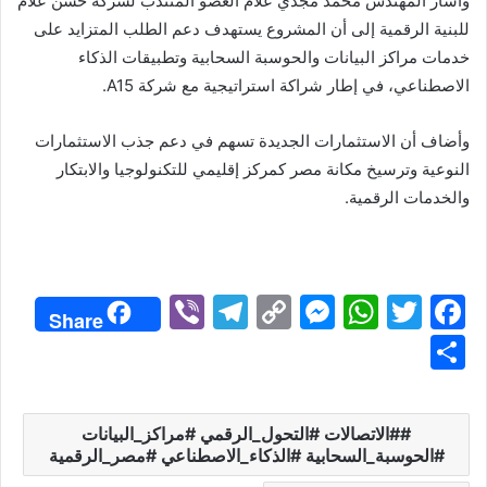
وأشار المهندس محمد مجدي علام العضو المنتدب لشركة حسن علام
للبنية الرقمية إلى أن المشروع يستهدف دعم الطلب المتزايد على
خدمات مراكز البيانات والحوسبة السحابية وتطبيقات الذكاء
الاصطناعي، في إطار شراكة استراتيجية مع شركة A15.
وأضاف أن الاستثمارات الجديدة تسهم في دعم جذب الاستثمارات
النوعية وترسيخ مكانة مصر كمركز إقليمي للتكنولوجيا والابتكار
والخدمات الرقمية.
Vi
T
C
M
W
T
F
Share
b
el
o
e
h
w
a
S
er
e
p
s
at
itt
c
h
gr
y
s
s
er
e
ar
#الاتصالات #التحول_الرقمي #مراكز_البيانات
a
Li
e
A
b
e
#الحوسبة_السحابية #الذكاء_الاصطناعي #مصر_الرقمية
m
n
n
p
o