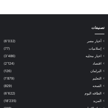
تصنيفات
أخبار مصر
(6٬032)
إسلاميات
(77)
اخبار محليه
(3٬486)
اقتصاد
(2٬124)
البرلمان
(126)
التعليم
(1٬879)
الصحه
(829)
الطاقه اليوم
(6٬622)
المزيد
(18٬235)