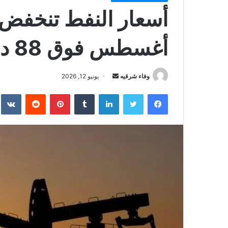
أغسطس فوق 88 دولارًا
أرسل
وفاء شرقيه
يونيو 12, 2026
بريدا
فيسبوك
تويتر
لينكدإن
بينتيريست
إلكترونيا