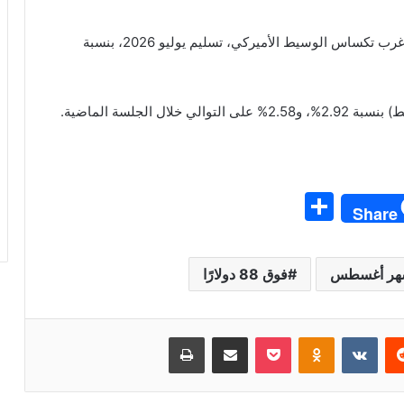
وفي الوقت نفسه، انخفضت أسعار العقود الآجلة لخام غرب تكساس الوسيط الأميركي، تسليم يوليو 2026، بنسبة
الجلسة الماضية.
S
Share
h
ar
فوق 88 دولارًا
e
ريست
بوكيت
Odnoklassniki
مشاركة عبر البريد
طباعة