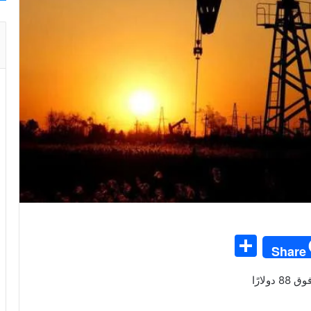
S
Share
h
ar