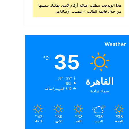
هذا الويدجت يتطلب إضافة أرقام لايت، يمكنك تنصيبها
من خلال قائمة القالب > تنصيب الإضافات.
Weather
35
℃
القاهرة
38º - 29º
16%
3.12 كيلومتر/ساعة
سماء صافية
42
39
38
38
38
℃
℃
℃
℃
℃
الجمعة
السبت
الأحد
الأثنين
الثلاثاء