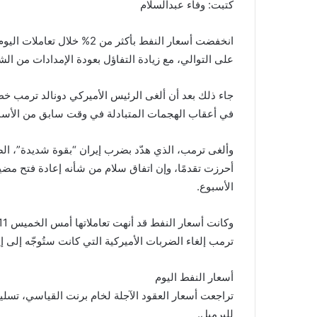
gr
y
s
s
er
e
كتبت: وفاء عبدالسلام
a
Li
e
A
b
m
n
n
p
o
على التوالي، مع زيادة التفاؤل بعودة الإمدادات من ال
k
g
p
o
er
k
جاء ذلك بعد أن ألغى الرئيس الأميركي دونالد ترمب خط
في أعقاب الهجمات المتبادلة في وقت سابق من الأسب
وألغى ترمب، الذي هدّد بضرب إيران “بقوة شديدة”، الض
أحرزت تقدمًا، وإن اتفاق سلام من شأنه إعادة فتح مضيق
الأسبوع.
ترمب إلغاء الضربات الأميركية التي كانت ستُوجّه إلى إي
أسعار النفط اليوم
للبرميل.