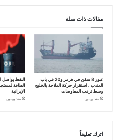
مقالات ذات صلة
عبور 8 سفن في هرمز و20 في باب
النفط يواصل ا
المندب.. استقرار حركة الملاحة بالخليج
الطاقة لمستجد
وسط ترقب المفاوضات
الإيرانية
منذ يومين
منذ يومين
اترك تعليقاً