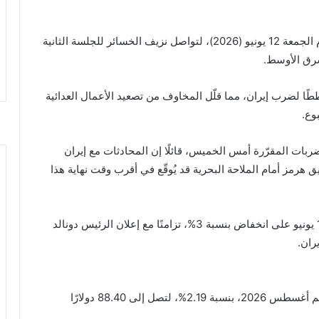
e
انخفضت أسعار النفط بأكثر من 2% خلال تعاملات اليوم الجمعة 12 يونيو (2026)، لتواصل نزيف الخسائر للجلسة الثانية
شرق الأوسط.
طًا لضرب إيران، مما قلّل المخاوف من تصعيد الأعمال العدائية
وع.
ربات المقرّرة أمس الخميس، قائلًا إن المحادثات مع إيران
 هرمز أمام الملاحة البحرية قد يُوقّع في أقرب وقت نهاية هذا
وكانت أسعار النفط قد أنهت تعاملاتها أمس الخميس 11 يونيو على انخفاض بنسبة 3%، تزامنًا مع إعلان الرئيس دونالد
ران.
تراجعت أسعار العقود الآجلة لخام برنت القياسي، تسليم أغسطس 2026، بنسبة 2.19%، لتصل إلى 88.40 دولارًا