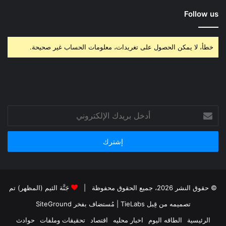
Follow us
خطأ، لا يمكن الحصول على تغريدات، معلومات الحساب غير صحيحة.
أدخل
بريدك
الإلكتروني
© حقوق النشر 2026، جميع الحقوق محفوظة |
جَنَّة الثيم (المظهر) تم
تصميمه من قِبل TieLabs
| مُستضاف بفخر
SiteGround
الرئيسية
الطاقه اليوم
اخبار محليه
اقتصاد
تحقيقات وملفات
حوادث