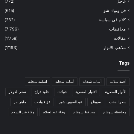
عاجل
(772)
فن وتوك شو
(615)
كلام فى سياسة
(232)
محافظات
(7٬796)
مقالات
(1٬758)
ملاعب الانوار
(1٬193)
Tags
أحمد سلامة
أسامة شحاتة
أسامة شحاته
اسامة شحاته
الأنوار المصرية
الانوار المصرية
حوادث
خلود فراج
سعر الدولار
سعر الذهب
سوهاج
عبدالصبور بشير
عزاء واجب
ماهر بدر
محافظة سوهاج
محافظ سوهاج
وفاء عبدالسلام
وفاء عبد السلام