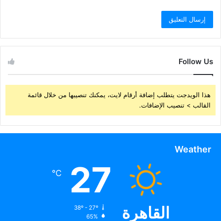
Follow Us
هذا الويدجت يتطلب إضافة أرقام لايت، يمكنك تنصيبها من خلال قائمة
القالب > تنصيب الإضافات.
Weather
27
℃
القاهرة
38º - 27º
65%