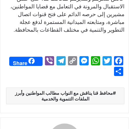
الاستقبال والمرونة في التعامل مع قضايا المواطنين،
مشيرين إلى حرصه الدائم على فتح قنوات اتصال
مباشرة، ومتابعته الميدانية المستمرة لدفع عجلة
التطوير والتنمية في مختلف القطاعات بالمحافظة.
Vi
T
C
M
W
T
F
Share
b
el
o
e
h
w
a
S
er
e
p
s
at
itt
c
h
gr
y
s
s
er
e
ar
محافظ قنا يناقش مع النواب مطالب المواطنين وأبرز
a
Li
e
A
b
e
الملفات التنموية والخدمية
m
n
n
p
o
k
g
p
o
er
k