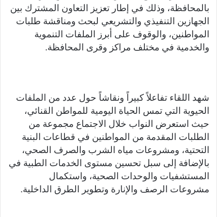
a
Li
e
A
b
e
بالمحافظة، وذلك في إطار تعزيز التعاون المشترك بين
m
n
n
p
o
الجهازين التنفيذي والتشريعي لبحث ومناقشة طلبات
k
g
p
o
المواطنين، والوقوف على أبرز الملفات التنموية
er
k
والخدمية في مختلف مراكز وقرى المحافظة.
شهد اللقاء تفاعلاً كبيراً ونقاشاً حول عدد من الملفات
الحيوية التي تمس الحياة اليومية للمواطن القنائي،
حيث استعرض النواب خلال الاجتماع مجموعة من
الطلبات المقدمة من المواطنين في قطاعات البنية
التحتية، ومشروعات مياه الشرب والصرف الصحي،
بالإضافة إلى سبل تحسين مستوى الخدمات الطبية في
المستشفيات والوحدات الصحية، واستكمال
مشروعات الرصف والإنارة وتطوير الطرق الداخلية.