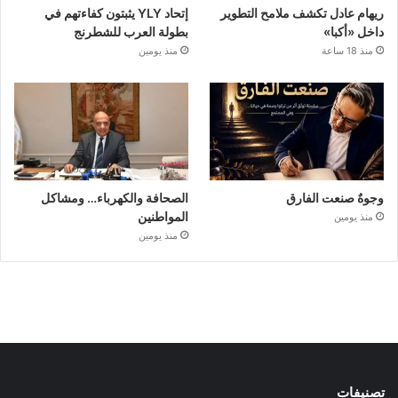
ريهام عادل تكشف ملامح التطوير
إتحاد YLY يثبتون كفاءتهم في
داخل «أكبا»
بطولة العرب للشطرنج
منذ 18 ساعة
منذ يومين
وجوهٌ صنعت الفارق
الصحافة والكهرباء… ومشاكل
المواطنين
منذ يومين
منذ يومين
تصنيفات