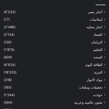
أخبار مصر
(6٬032)
إسلاميات
(77)
اخبار محليه
(3٬486)
اقتصاد
(2٬124)
البرلمان
(126)
التعليم
(1٬879)
الصحه
(829)
الطاقه اليوم
(6٬624)
المزيد
(18٬235)
بنوك الانوار
(318)
تحقيقات وملفات
(165)
حوادث
(1٬244)
شئون عالميه وعربيه
(594)