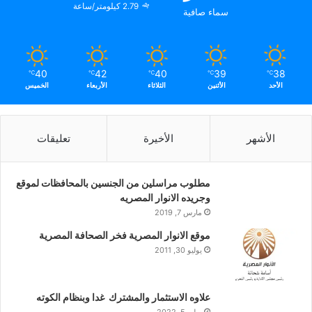
2.79 كيلومتر/ساعة
سماء صافية
40
42
40
39
38
℃
℃
℃
℃
℃
الأحد
الأثنين
الثلاثاء
الأربعاء
الخميس
الأشهر
الأخيرة
تعليقات
مطلوب مراسلين من الجنسين بالمحافظات لموقع
وجريده الانوار المصريه
مارس 7, 2019
موقع الانوار المصرية فخر الصحافة المصرية
يوليو 30, 2011
علاوه الاستثمار والمشترك غدا وبنظام الكوته