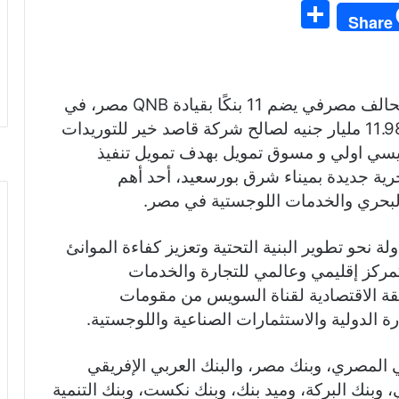
S
Share
h
ar
e
أعلن البنك الأهلي المصري مشاركته ضمن تحالف مصرفي يضم 11 بنكًا بقيادة QNB مصر، في
ترتيب تمويل مشترك متوسط الأجل بقيمة 11.98 مليار جنيه لصالح شركة قاصد خير للتوريدات
ئيسي اولي و مسوق تمويل بهدف تمويل تنفيذ
ية جديدة بميناء شرق بورسعيد، أحد أهم
البحري والخدمات اللوجستية في مصر.
ة نحو تطوير البنية التحتية وتعزيز كفاءة الموانئ
مركز إقليمي وعالمي للتجارة والخدمات
قة الاقتصادية لقناة السويس من مقومات
ارة الدولية والاستثمارات الصناعية واللوجستية.
ي المصري، وبنك مصر، والبنك العربي الإفريقي
، وبنك البركة، وميد بنك، وبنك نكست، وبنك التنمية