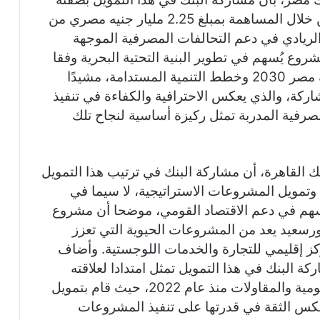
المرتب الرئيسي الأولي ومسوق التمويل من خلال المساهمة بمبلغ 2.25 مليار جنيه مصري من
 الريادي في دعم التحالفات المصرفية الموجهة
ع يُسهم في تطوير البنية التحتية البحرية وفقا
لأعلى المعايير العالمية، بما يتماشى مع رؤية مصر 2030 وخطط التنمية المستدامة، مشيدًا
شاركة، والذي يعكس الاحترافية والكفاءة في تنفيذ
مصرفية المدربة تمثل ركيزة أساسية لنجاح تلك
نك القاهرة، أن مشاركة البنك في ترتيب هذا التمويل
وتمويل المشروعات الاستراتيجية، لا سيما في
 يسهم في دعم الاقتصاد القومي، موضحا أن مشروع
ورسعيد يعد من المشروعات الحيوية التي تعزز
ز إقليمي للتجارة والخدمات اللوجستية. وأضاف
كة البنك في هذا التمويل تمثل امتدادا لعلاقته
الممتدة مع شركة قاصد خير للتوريدات العمومية والمقاولات منذ عام 2022، حيث قام بتمويل
كس الثقة في قدرتها على تنفيذ المشروعات