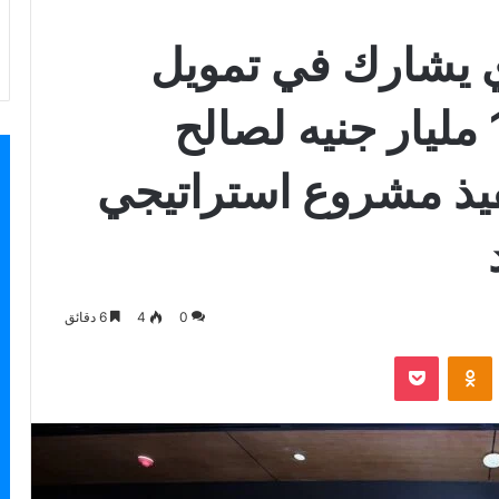
ي يشارك في تمويل
مشترك بقيمة 11.98 مليار جنيه لصالح
يذ مشروع استراتيجي
0
4
6 دقائق
بوكيت
Odnoklassniki