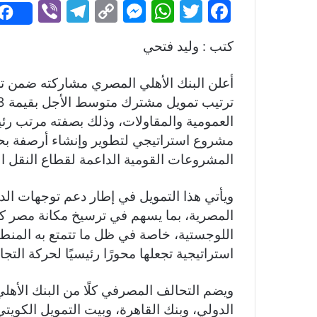
Vi
T
C
M
W
T
F
b
el
o
e
h
w
a
كتب : وليد فتحي
er
e
p
s
at
itt
c
gr
y
s
s
er
e
a
Li
e
A
b
m
n
n
p
o
العمومية والمقاولات، وذلك بصفته مرتب ر
مشروع استراتيجي لتطوير وإنشاء أرصفة بحر
k
g
p
o
المشروعات القومية الداعمة لقطاع النقل 
er
k
ويأتي هذا التمويل في إطار دعم توجهات الدول
المصرية، بما يسهم في ترسيخ مكانة مصر ك
اللوجستية، خاصة في ظل ما تتمتع به المنط
استراتيجية تجعلها محورًا رئيسيًا لحركة التج
ويضم التحالف المصرفي كلًا من البنك الأهل
الدولي، وبنك القاهرة، وبيت التمويل الكويتي