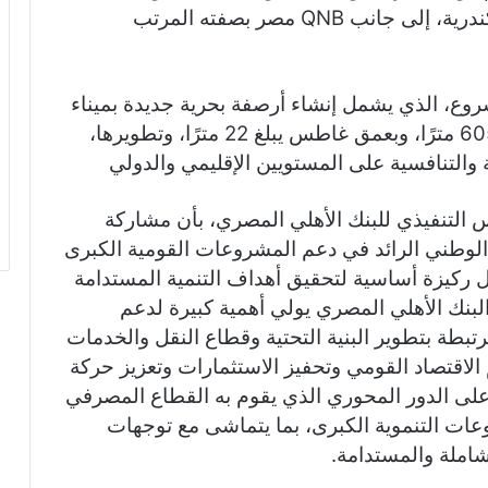
الصناعية، وبنك الكويت الوطني، وبنك الإسكندرية، إلى جانب QNB مصر بصفته المرتب
وع، الذي يشمل إنشاء أرصفة بحرية جديدة بميناء
شرق بورسعيد بإجمالي أطوال تصل إلى 6050 مترًا، وبعمق غاطس يبلغ 22 مترًا، وتطويرها،
ية والتنافسية على المستويين الإقليمي والدولي
 التنفيذي للبنك الأهلي المصري، بأن مشاركة
ه الوطني الرائد في دعم المشروعات القومية الكبرى
ثل ركيزة أساسية لتحقيق أهداف التنمية المستدامة
لبنك الأهلي المصري يولي أهمية كبيرة لدعم
بطة بتطوير البنية التحتية وقطاع النقل والخدمات
 الاقتصاد القومي وتحفيز الاستثمارات وتعزيز حركة
دًا على الدور المحوري الذي يقوم به القطاع المصرفي
عات التنموية الكبرى، بما يتماشى مع توجهات
شاملة والمستدامة.