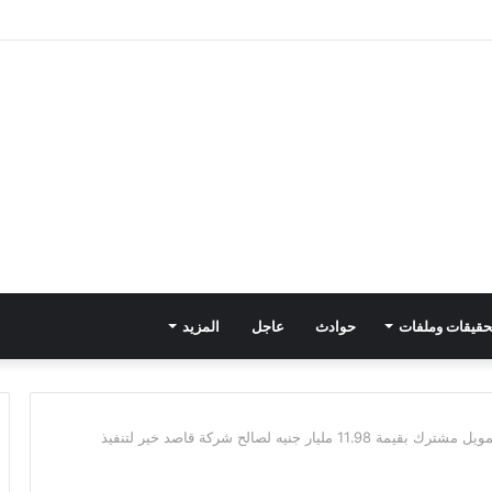
حقيقات وملفات
حوادث
عاجل
المزيد
البنك الأهلي المصري يشارك في تمويل مشترك بقيمة 11.98 مليار جنيه لصالح شركة قاصد خير لتنفيذ