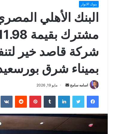
بنوك الانوار
البنك الأهلي المصر
شركة قاصد خير لتنف
بميناء شرق بورسعيد
أرسل
اسامه سامح
مايو 19, 2026
بريدا
فيسبوك
تويتر
لينكدإن
بينتيريست
إلكترونيا