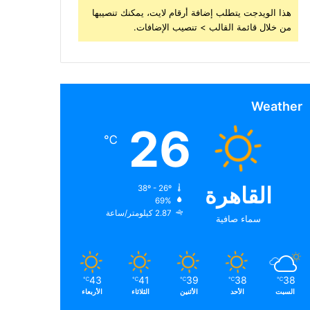
هذا الويدجت يتطلب إضافة أرقام لايت، يمكنك تنصيبها
من خلال قائمة القالب > تنصيب الإضافات.
Weather
26
℃
القاهرة
38º - 26º
69%
2.87 كيلومتر/ساعة
سماء صافية
43
41
39
38
38
℃
℃
℃
℃
℃
السبت
الأحد
الأثنين
الثلاثاء
الأربعاء