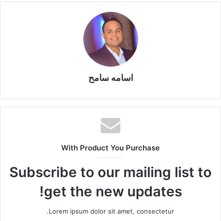
a
Li
e
A
b
e
m
n
n
p
o
k
g
p
o
er
k
اسامه سامح
With Product You Purchase
Subscribe to our mailing list to
get the new updates!
Lorem ipsum dolor sit amet, consectetur.