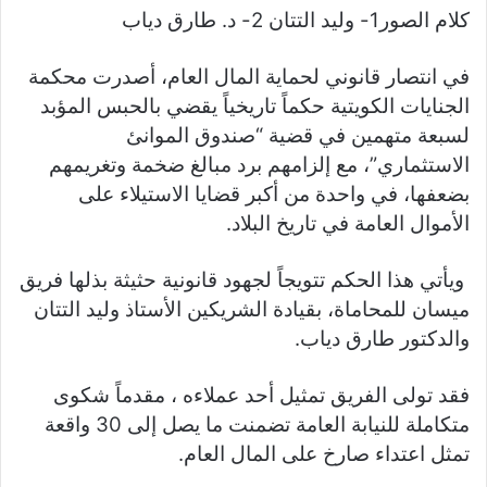
h
كلام الصور
1- وليد التتان
2- د. طارق دياب
gr
y
s
s
er
e
ar
a
Li
e
A
b
e
في انتصار قانوني لحماية المال العام، أصدرت محكمة
m
n
n
p
o
الجنايات الكويتية حكماً تاريخياً يقضي بالحبس المؤبد
k
g
p
o
لسبعة متهمين في قضية “صندوق الموانئ
er
k
الاستثماري”، مع إلزامهم برد مبالغ ضخمة وتغريمهم
بضعفها، في واحدة من أكبر قضايا الاستيلاء على
الأموال العامة في تاريخ البلاد.
ويأتي هذا الحكم تتويجاً لجهود قانونية حثيثة بذلها فريق
ميسان للمحاماة، بقيادة الشريكين الأستاذ وليد التتان
والدكتور طارق دياب.
فقد تولى الفريق تمثيل أحد عملاءه ، مقدماً شكوى
متكاملة للنيابة العامة تضمنت ما يصل إلى 30 واقعة
تمثل اعتداء صارخ على المال العام.