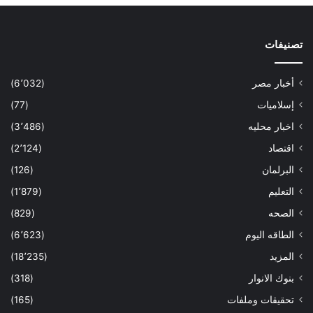
تصنيفات
أخبار مصر
(6٬032)
إسلاميات
(77)
اخبار محليه
(3٬486)
اقتصاد
(2٬124)
البرلمان
(126)
التعليم
(1٬879)
الصحه
(829)
الطاقه اليوم
(6٬623)
المزيد
(18٬235)
بنوك الانوار
(318)
تحقيقات وملفات
(165)