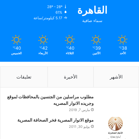
القاهرة
28º - 28º
61%
5.17 كيلومتر/ساعة
سماء صافية
40
42
40
39
38
℃
℃
℃
℃
℃
الأحد
الأثنين
الثلاثاء
الأربعاء
الخميس
الأشهر
الأخيرة
تعليقات
مطلوب مراسلين من الجنسين بالمحافظات لموقع
وجريده الانوار المصريه
مارس 7, 2019
موقع الانوار المصرية فخر الصحافة المصرية
يوليو 30, 2011