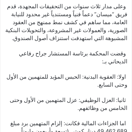
وعلى مدار ثلاث سنوات من التحقيقات المجهدة، قدم
فريق “ميسان” دعماً فنياً ومستندياً غير محدود للنيابة
العامة، مما ساهم في كشف نمط ممنهج من العقود
الصورية، والعمولات غير المشروعة، والتحويلات البنكية
المشبوهة التي استهدفت استنزاف أصول الصندوق.
وقضت المحكمة برئاسة المستشار جراح رفاعي
الديحاني بـ:
اولا: العقوبة البدنية: الحبس المؤبد للمتهمين من الأول
وحتى السابع.
ثانيا: العزل الوظيفي: عزل المتهمين من الأول وحتى
الخامس من وظائفهم.
اما الجزاءات المالية فكانت: إلزام المتهمين برد مبلغ
49,462,689 دينار كويتي (تسعة وأربعون مليوناً