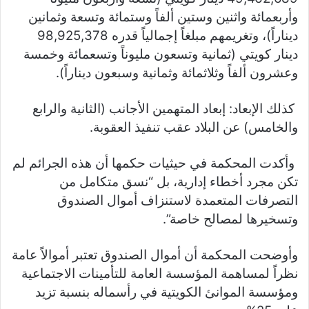
وأربعمائة واثنين وستين ألفاً وستمائة وتسعة وثمانين
ديناراً)، وتغريمهم مبلغاً إجمالياً قدره 98,925,378
دينار كويتي (ثمانية وتسعون مليوناً وتسعمائة وخمسة
وعشرون ألفاً وثلاثمائة وثمانية وسبعون ديناراً).
كذلك الإبعاد: إبعاد المتهمين الأجانب (الثانية والرابع
والخامس) عن البلاد عقب تنفيذ العقوبة.
وأكدت المحكمة في حيثيات حكمها أن هذه الجرائم لم
تكن مجرد أخطاء إدارية، بل “نسق متكامل من
التصرفات المتعمدة لاستنزاف أموال الصندوق
وتسخيرها لمصالح خاصة”.
وأوضحت المحكمة أن أموال الصندوق تعتبر أموالاً عامة
نظراً لمساهمة المؤسسة العامة للتأمينات الاجتماعية
ومؤسسة الموانئ الكويتية في رأسماله بنسبة تزيد