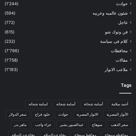
حوادث
(1٬244)
شئون عالميه وعربيه
(594)
عاجل
(772)
فن وتوك شو
(615)
كلام فى سياسة
(232)
محافظات
(7٬796)
مقالات
(1٬758)
ملاعب الانوار
(1٬193)
Tags
أحمد سلامة
أسامة شحاتة
أسامة شحاته
اسامة شحاته
الأنوار المصرية
الانوار المصرية
حوادث
خلود فراج
سعر الدولار
سعر الذهب
سوهاج
عبدالصبور بشير
عزاء واجب
ماهر بدر
محافظة سوهاج
محافظ سوهاج
وفاء عبدالسلام
وفاء عبد السلام