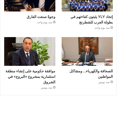
إتحاد YLY يثبتون كفاءتهم في
وجوهٌ صنعت الفارق
بطولة العرب للشطرنج
منذ يوم واحد
منذ يوم واحد
الصحافة والكهرباء… ومشاكل
موافقة حكومية على إنشاء منطقة
المواطنين
استثمارية بمشروع «البروج» في
الشروق
منذ يومين
منذ يومين