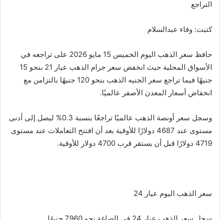
التراجع
a
Li
e
A
b
e
m
n
n
p
o
كتبت: وفاء عبدالسلام
k
g
p
o
er
k
حافظ سعر الذهب اليوم الخميس 15 مايو 2026 على تراجعه في
الأسواق المحلية حيث انخفض سعر جرام الذهب عيار 21 بنحو 15
جنيهًا فيما تراجع سعر الجنيه الذهب بنحو 120 جنيهًا بالتزامن مع
انخفاض أسعار المعدن الأصفر عالميًا.
وسجل سعر أونصة الذهب عالميًا تراجعًا بنسبة 0.3% ليصل إلى أدنى
مستوى عند 4687 دولارًا للأوقية بعد أن افتتح التعاملات عند مستوى
4719 دولارًا قبل أن يستقر قرب 4700 دولار للأوقية.
سعر الذهب اليوم عيار 24
سجل سعر الذهب عيار 24 في الصاغة نحو 7960 جنيهًا.