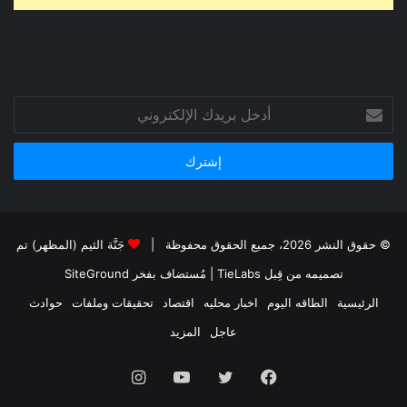
أدخل
بريدك
الإلكتروني
© حقوق النشر 2026، جميع الحقوق محفوظة |
جَنَّة الثيم (المظهر) تم
تصميمه من قِبل TieLabs
| مُستضاف بفخر
SiteGround
الرئيسية
الطاقه اليوم
اخبار محليه
اقتصاد
تحقيقات وملفات
حوادث
عاجل
المزيد
فيسبوك
تويتر
يوتيوب
انستقرام