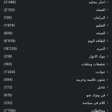
اخبار محليه
(3٬486)
اقتصاد
(2٬120)
البرلمان
(126)
التعليم
(1٬879)
الصحه
(829)
الطاقه اليوم
(6٬619)
المزيد
(18٬235)
بنوك الانوار
(318)
تحقيقات وملفات
(165)
حوادث
(1٬244)
شئون عالميه وعربيه
(594)
عاجل
(772)
فن وتوك شو
(615)
كلام فى سياسة
(232)
محافظات
(7٬796)