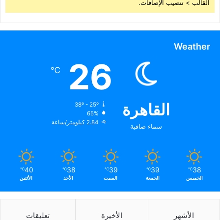
القالب > تنصيب الإضافات.
Weather
26
℃
القاهرة
38º - 25º
65%
2.84 كيلومتر/ساعة
سماء صافية
40
38
39
39
38
℃
℃
℃
℃
℃
الخميس
الجمعة
السبت
الأحد
الأثنين
الأشهر
الأخيرة
تعليقات