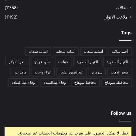
مقالات
(1٬758)
ملاعب الانوار
(1٬192)
Tags
أحمد سلامة
أسامة شحاتة
أسامة شحاته
اسامة شحاته
الأنوار المصرية
الانوار المصرية
حوادث
خلود فراج
سعر الدولار
سعر الذهب
سوهاج
عبدالصبور بشير
عزاء واجب
ماهر بدر
محافظة سوهاج
محافظ سوهاج
وفاء عبدالسلام
وفاء عبد السلام
Follow us
خطأ، لا يمكن الحصول على تغريدات، معلومات الحساب غير صحيحة.