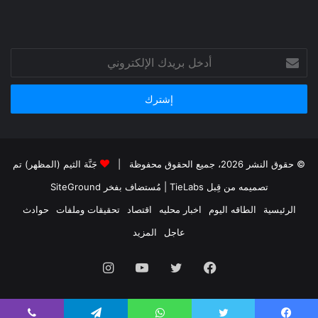
أدخل
بريدك
الإلكتروني
© حقوق النشر 2026، جميع الحقوق محفوظة |
جَنَّة الثيم (المظهر) تم
تصميمه من قِبل TieLabs
| مُستضاف بفخر
SiteGround
الرئيسية
الطاقه اليوم
اخبار محليه
اقتصاد
تحقيقات وملفات
حوادث
عاجل
المزيد
فيسبوك
تويتر
يوتيوب
انستقرام