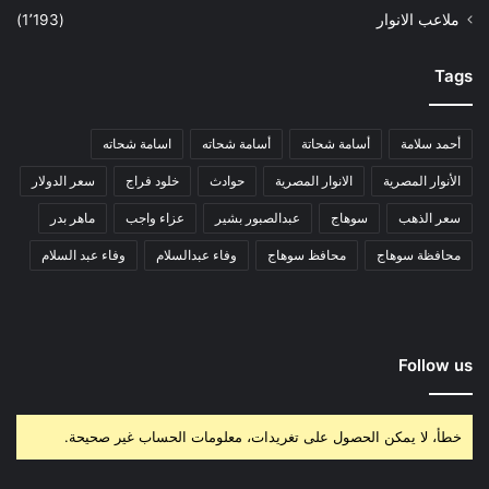
ملاعب الانوار
(1٬193)
Tags
أحمد سلامة
أسامة شحاتة
أسامة شحاته
اسامة شحاته
الأنوار المصرية
الانوار المصرية
حوادث
خلود فراج
سعر الدولار
سعر الذهب
سوهاج
عبدالصبور بشير
عزاء واجب
ماهر بدر
محافظة سوهاج
محافظ سوهاج
وفاء عبدالسلام
وفاء عبد السلام
Follow us
خطأ، لا يمكن الحصول على تغريدات، معلومات الحساب غير صحيحة.