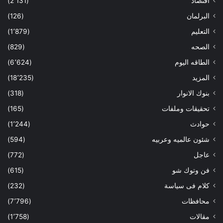
اقتصاد
(2٬131)
البرلمان
(126)
التعليم
(1٬879)
الصحه
(829)
الطاقه اليوم
(6٬624)
المزيد
(18٬235)
بنوك الانوار
(318)
تحقيقات وملفات
(165)
حوادث
(1٬244)
شئون عالميه وعربيه
(594)
عاجل
(772)
فن وتوك شو
(615)
كلام فى سياسة
(232)
محافظات
(7٬796)
مقالات
(1٬758)