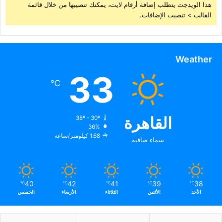
هذا الويدجت يتطلب إضافة أرقام لايت، يمكنك تنصيبها من خلال قائمة
القالب > تنصيب الإضافات.
Weather
33
℃
القاهرة
38º - 30º
36%
1.68 كيلومتر/ساعة
سماء صافية
40
42
41
39
38
℃
℃
℃
℃
℃
الأحد
الأثنين
الثلاثاء
الأربعاء
الخميس