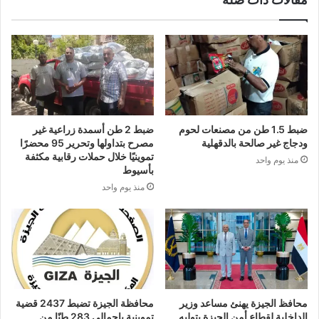
ضبط 1.5 طن من مصنعات لحوم
ضبط 2 طن أسمدة زراعية غير
ودجاج غير صالحة بالدقهلية
مصرح بتداولها وتحرير 95 محضرًا
تموينيًا خلال حملات رقابية مكثفة
منذ يوم واحد
بأسيوط
منذ يوم واحد
محافظ الجيزة يهنئ مساعد وزير
محافظة الجيزة تضبط 2437 قضية
الداخلية لقطاع أمن الجيزة بتوليه
تموينية بإجمالي 283 طنًا من