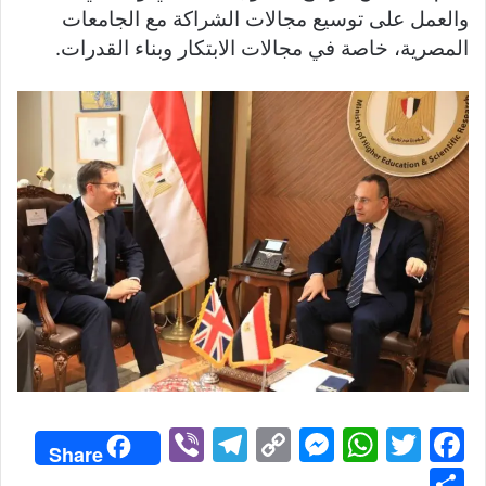
والعمل على توسيع مجالات الشراكة مع الجامعات
المصرية، خاصة في مجالات الابتكار وبناء القدرات.
Vi
T
C
M
W
T
F
Share
b
el
o
e
h
w
a
S