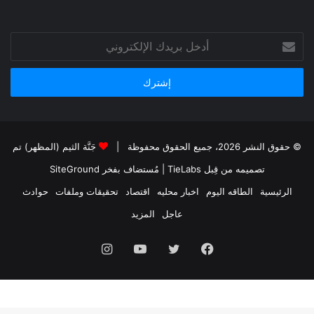
أدخل
بريدك
الإلكتروني
© حقوق النشر 2026، جميع الحقوق محفوظة |
جَنَّة الثيم (المظهر) تم
تصميمه من قِبل TieLabs
| مُستضاف بفخر
SiteGround
الرئيسية
الطاقه اليوم
اخبار محليه
اقتصاد
تحقيقات وملفات
حوادث
عاجل
المزيد
فيسبوك
تويتر
يوتيوب
انستقرام