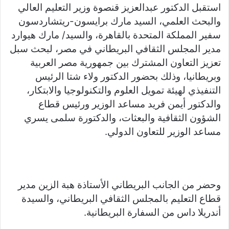
a
Li
e
A
b
e
استقبل الدكتور عبدالعزيز قنصوة وزير التعليم العالي
m
n
n
p
o
والبحث العلمي، السيد مارك برايسون-ريتشاردسون
k
g
p
o
سفير المملكة المتحدة بالقاهرة، والسيد/ مارك هيوارد
er
k
مدير المجلس الثقافي البريطاني في مصر، لبحث سبل
تعزيز التعاون المشترك بين جمهورية مصر العربية
وبريطانيا، وذلك بحضور الدكتور ولاء شتا الرئيس
التنفيذي لهيئة تمويل العلوم والتكنولوجيا والابتكار،
والدكتور أيمن فريد مساعد الوزير ورئيس قطاع
الشؤون الثقافية والبعثات، والدكتورة سلمى يسري
مساعد الوزير للتعاون الدولي.
وحضر من الجانب البريطاني الأستاذة هبة الزين مدير
قطاع التعليم بالمجلس الثقافي البريطاني، والسيدة
أندريلا داس من السفارة البريطانية.