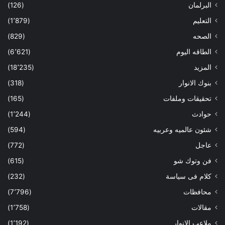
البرلمان
(126)
التعليم
(1٬879)
الصحه
(829)
الطاقه اليوم
(6٬621)
المزيد
(18٬235)
بنوك الانوار
(318)
تحقيقات وملفات
(165)
حوادث
(1٬244)
شئون عالميه وعربيه
(594)
عاجل
(772)
فن وتوك شو
(615)
كلام فى سياسة
(232)
محافظات
(7٬796)
مقالات
(1٬758)
ملاعب الانوار
(1٬192)