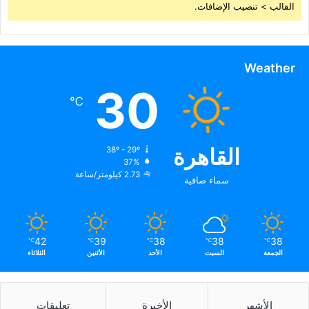
القالب > تنصيب الإضافات.
Weather
30
℃
القاهرة
38º - 29º
37%
2.73 كيلومتر/ساعة
سماء صافية
42
39
38
38
38
℃
℃
℃
℃
℃
الجمعة
السبت
الأحد
الأثنين
الثلاثاء
الأشهر
الأخيرة
تعليقات