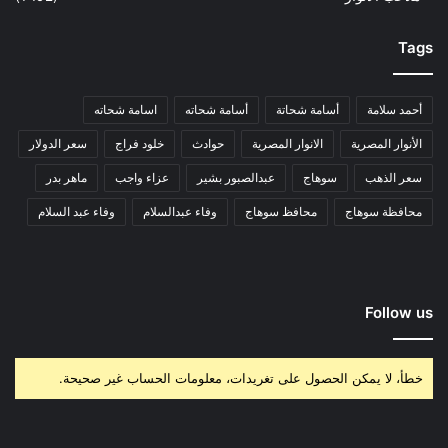
Tags
أحمد سلامة
أسامة شحاتة
أسامة شحاته
اسامة شحاته
الأنوار المصرية
الانوار المصرية
حوادث
خلود فراج
سعر الدولار
سعر الذهب
سوهاج
عبدالصبور بشير
عزاء واجب
ماهر بدر
محافظة سوهاج
محافظ سوهاج
وفاء عبدالسلام
وفاء عبد السلام
Follow us
خطأ، لا يمكن الحصول على تغريدات، معلومات الحساب غير صحيحة.