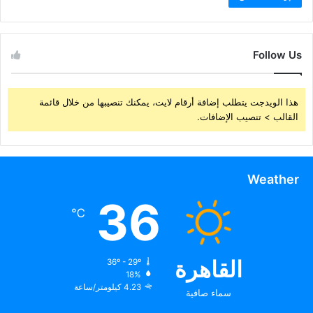
Follow Us
هذا الويدجت يتطلب إضافة أرقام لايت، يمكنك تنصيبها من خلال قائمة
القالب > تنصيب الإضافات.
Weather
36
℃
القاهرة
36º - 29º
18%
4.23 كيلومتر/ساعة
سماء صافية