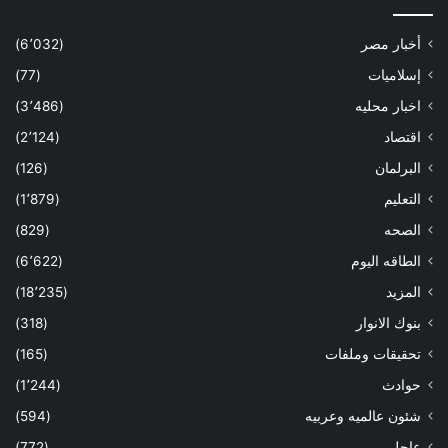
أخبار مصر
(6٬032)
إسلاميات
(77)
اخبار محليه
(3٬486)
اقتصاد
(2٬124)
البرلمان
(126)
التعليم
(1٬879)
الصحه
(829)
الطاقه اليوم
(6٬622)
المزيد
(18٬235)
بنوك الانوار
(318)
تحقيقات وملفات
(165)
حوادث
(1٬244)
شئون عالميه وعربيه
(594)
عاجل
(772)