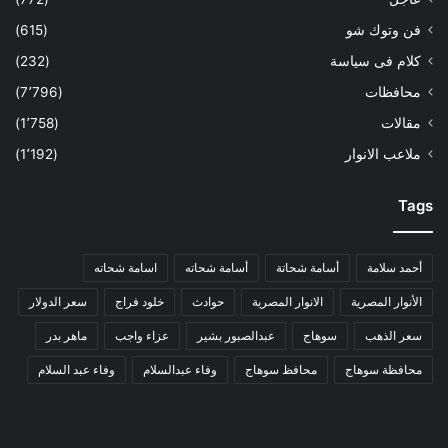
فن وتوك شو
(615)
كلام فى سياسة
(232)
محافظات
(7٬796)
مقالات
(1٬758)
ملاعب الانوار
(1٬192)
Tags
أحمد سلامة
أسامة شحاتة
أسامة شحاته
اسامة شحاته
الأنوار المصرية
الانوار المصرية
حوادث
خلود فراج
سعر الدولار
سعر الذهب
سوهاج
عبدالصبور بشير
عزاء واجب
ماهر بدر
محافظة سوهاج
محافظ سوهاج
وفاء عبدالسلام
وفاء عبد السلام