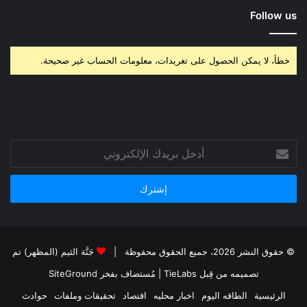
Follow us
خطأ، لا يمكن الحصول على تغريدات، معلومات الحساب غير صحيحة.
أدخل
بريدك
الإلكتروني
© حقوق النشر 2026، جميع الحقوق محفوظة |
جَنَّة الثيم (المظهر) تم
تصميمه من قِبل TieLabs
| مُستضاف بفخر
SiteGround
الرئيسية
الطاقه اليوم
اخبار محليه
اقتصاد
تحقيقات وملفات
حوادث