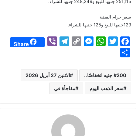
251,115 جنيها للبيع و248,249 جنيها للشراء.
سعر جرام الفضة
129جنيها للبيع و125 جنيها للشراء.
Vi
T
C
M
W
T
F
Share
b
el
o
e
h
w
a
S
er
e
p
s
at
itt
c
h
gr
y
s
s
er
e
ar
200 جنيه انخفاضًا..
الاثنين 27 أبريل 2026
a
Li
e
A
b
e
m
n
n
p
o
سعر الذهب اليوم
مفاجأة في
k
g
p
o
er
k